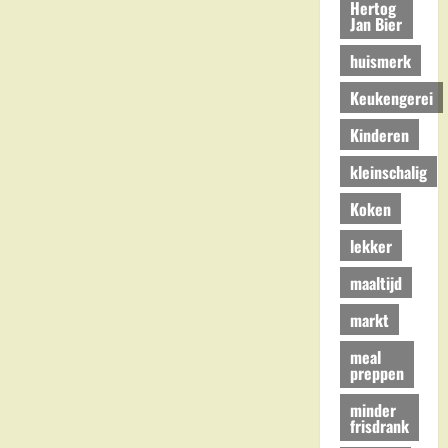
Hertog
Jan Bier
huismerk
Keukengerei
Kinderen
kleinschalig
Koken
lekker
maaltijd
markt
meal
preppen
minder
frisdrank