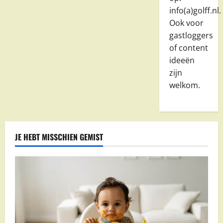
info(a)golff.nl.
Ook voor
gastloggers
of content
ideeën
zijn
welkom.
JE HEBT MISSCHIEN GEMIST