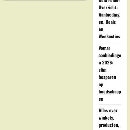
Boni Folder
en
Levensmiddelenhandel
Overzicht:
Hof
Aanbieding
in
Tuk
en, Deals
en
Weekacties
Vomar
aanbiedinge
n 2026:
slim
besparen
op
boodschapp
en
Alles over
winkels,
producten,