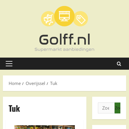
Ga
naar
de
inhoud
Primair
menu
Home
Overijssel
Tuk
Tuk
Zoeken
naar: