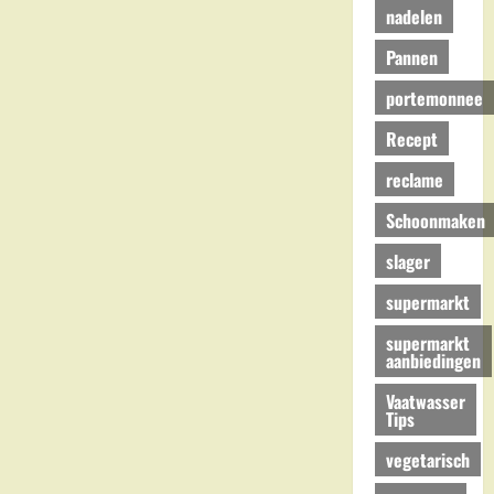
nadelen
Pannen
portemonnee
Recept
reclame
Schoonmaken
slager
supermarkt
supermarkt
aanbiedingen
Vaatwasser
Tips
vegetarisch