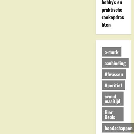
hobby’s en
praktische
zoekopdrac
hten
a-merk
aanbieding
Afwassen
Aperitief
avond
maaltijd
Bier
Deals
boodschappen