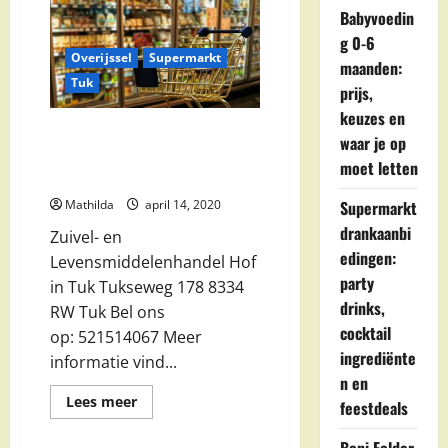
Babyvoedin
g 0-6
Overijssel
Supermarkt
maanden:
Tuk
prijs,
keuzes en
Zuivel- en
waar je op
Levensmiddelenhandel Hof in
moet letten
Tuk
Mathilda
april 14, 2020
Supermarkt
drankaanbi
Zuivel- en
edingen:
Levensmiddelenhandel Hof
party
in Tuk Tukseweg 178 8334
drinks,
RW Tuk Bel ons
cocktail
op: 521514067 Meer
ingrediënte
informatie vind...
n en
Lees
Lees meer
feestdeals
meer
over
Zuivel-