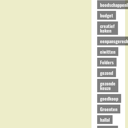
boodschappenli
budget
creatief
koken
eenpansgerech
eiwitten
Folders
gezond
gezonde
keuze
goedkoop
Groenten
hallal