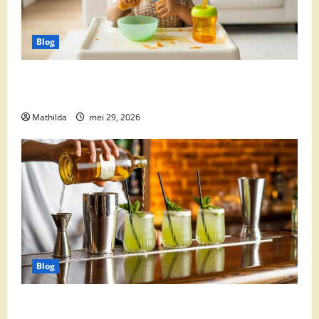
Blog
Babyvoeding 0-6 maanden: prijs, keuzes en waar je
op moet letten
Mathilda
mei 29, 2026
Blog
Supermarkt drankaanbiedingen: party drinks,