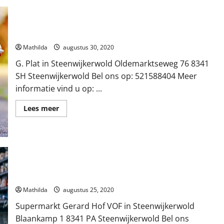
G. Plat in Steenwijkerwold
Mathilda
augustus 30, 2020
G. Plat in Steenwijkerwold Oldemarktseweg 76 8341
SH Steenwijkerwold Bel ons op: 521588404 Meer
informatie vind u op: ...
Lees
Lees meer
meer
over
G.
Plat
in
Steenwijkerwold
Supermarkt Gerard Hof VOF in Steenwijkerwold
Mathilda
augustus 25, 2020
Supermarkt Gerard Hof VOF in Steenwijkerwold
Blaankamp 1 8341 PA Steenwijkerwold Bel ons