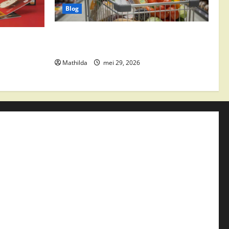
Blog
Vomar aanbiedingen 2026: slim
edingen,
besparen op boodschappen
Mathilda
mei 29, 2026