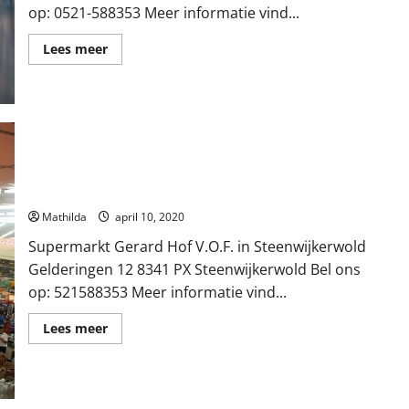
op: 0521-588353 Meer informatie vind...
Lees
Lees meer
meer
over
Supermarkt
Gerard
Hof
VOF
in
Steenwijkerwold
Supermarkt Gerard Hof V.O.F. in Steenwijkerwold
Mathilda
april 10, 2020
Supermarkt Gerard Hof V.O.F. in Steenwijkerwold
Gelderingen 12 8341 PX Steenwijkerwold Bel ons
op: 521588353 Meer informatie vind...
Lees
Lees meer
meer
over
Supermarkt
Gerard
Hof
V.O.F.