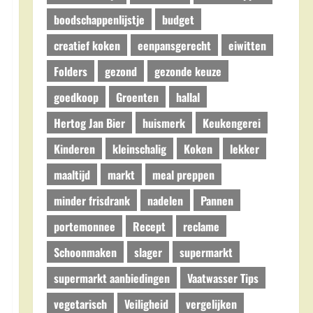
boodschappenlijstje
budget
creatief koken
eenpansgerecht
eiwitten
Folders
gezond
gezonde keuze
goedkoop
Groenten
hallal
Hertog Jan Bier
huismerk
Keukengerei
Kinderen
kleinschalig
Koken
lekker
maaltijd
markt
meal preppen
minder frisdrank
nadelen
Pannen
portemonnee
Recept
reclame
Schoonmaken
slager
supermarkt
supermarkt aanbiedingen
Vaatwasser Tips
vegetarisch
Veiligheid
vergelijken