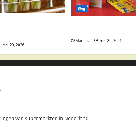
Blog
 drankaanbiedingen: party
Boni Folder Overzicht: Aanbi
ktail ingrediënten en
Deals en Weekacties
Mathilda
mei 29, 2026
mei 29, 2026
n.
iedingen van supermarkten in Nederland.