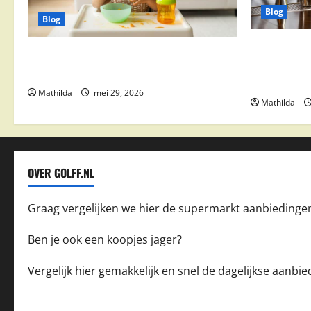
Blog
Blog
Supermarkt
Babyvoeding 0-6 maanden: prijs, keuzes
drinks, coc
en waar je op moet letten
feestdeals
Mathilda
mei 29, 2026
Mathilda
OVER GOLFF.NL
Graag vergelijken we hier de supermarkt aanbiedinge
Ben je ook een koopjes jager?
Vergelijk hier gemakkelijk en snel de dagelijkse aanb