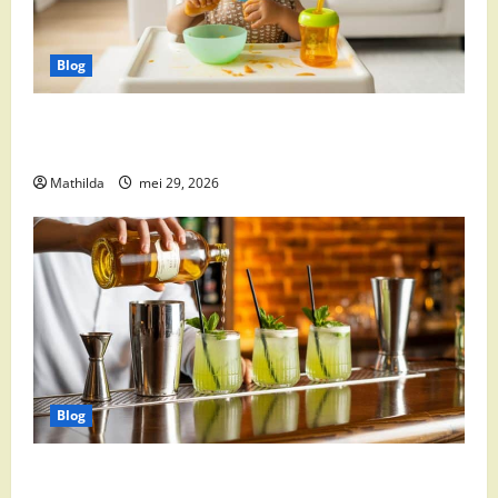
Blog
Babyvoeding 0-6 maanden: prijs, keuzes en waar je
op moet letten
Mathilda
mei 29, 2026
Blog
Supermarkt drankaanbiedingen: party drinks,