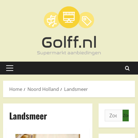
Ga
naar
de
inhoud
Primair
menu
Home
Noord Holland
Landsmeer
Landsmeer
Zoeken
naar: