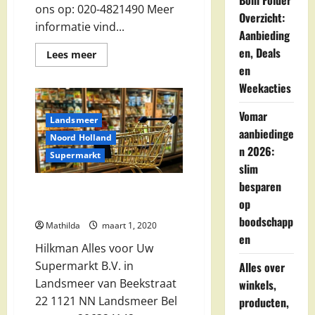
Boni Folder
ons op: 020-4821490 Meer
Overzicht:
informatie vind...
Aanbieding
en, Deals
Lees
Lees meer
meer
en
over
Plemp
Weekacties
Super
BV
in
Vomar
Landsmeer
Landsmeer
aanbiedinge
Noord Holland
n 2026:
Supermarkt
slim
besparen
Hilkman Alles voor Uw
op
Supermarkt B.V. in Landsmeer
boodschapp
Mathilda
maart 1, 2020
en
Hilkman Alles voor Uw
Supermarkt B.V. in
Alles over
Landsmeer van Beekstraat
winkels,
22 1121 NN Landsmeer Bel
producten,