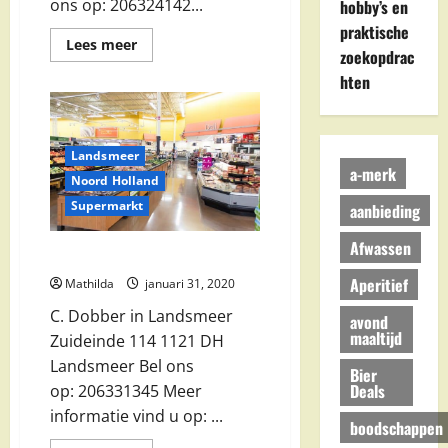
ons op: 206324142...
hobby’s en
praktische
Lees
Lees meer
zoekopdrac
meer
over
hten
Hilkman
Alles
voor
Uw
Supermarkt
B.V.
Landsmeer
in
a-merk
Noord Holland
Landsmeer
Supermarkt
aanbieding
Afwassen
C. Dobber in Landsmeer
Aperitief
Mathilda
januari 31, 2020
C. Dobber in Landsmeer
avond
maaltijd
Zuideinde 114 1121 DH
Landsmeer Bel ons
Bier
Deals
op: 206331345 Meer
informatie vind u op: ...
boodschappen