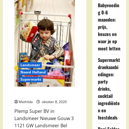
Babyvoedin
g 0-6
maanden:
prijs,
keuzes en
waar je op
moet letten
Supermarkt
Landsmeer
drankaanbi
Noord Holland
edingen:
Supermarkt
party
drinks,
Plemp Super BV in Landsmeer
cocktail
Mathilda
oktober 8, 2020
ingrediënte
n en
Plemp Super BV in
feestdeals
Landsmeer Nieuwe Gouw 3
1121 GW Landsmeer Bel