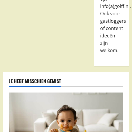
info(a)golff.nl.
Ook voor
gastloggers
of content
ideeën
zijn
welkom.
JE HEBT MISSCHIEN GEMIST