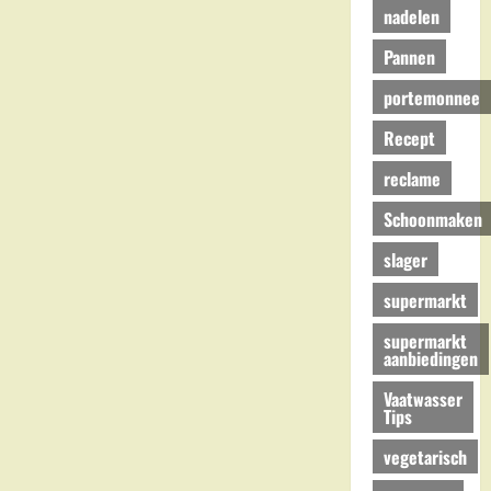
nadelen
Pannen
portemonnee
Recept
reclame
Schoonmaken
slager
supermarkt
supermarkt
aanbiedingen
Vaatwasser
Tips
vegetarisch