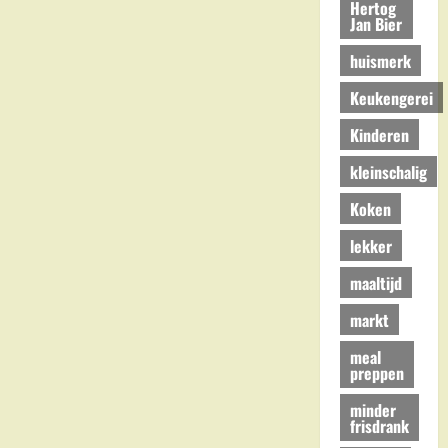
Hertog
Jan Bier
huismerk
Keukengerei
Kinderen
kleinschalig
Koken
lekker
maaltijd
markt
meal
preppen
minder
frisdrank