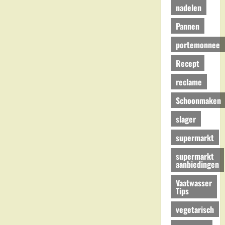
nadelen
Pannen
portemonnee
Recept
reclame
Schoonmaken
slager
supermarkt
supermarkt
aanbiedingen
Vaatwasser
Tips
vegetarisch