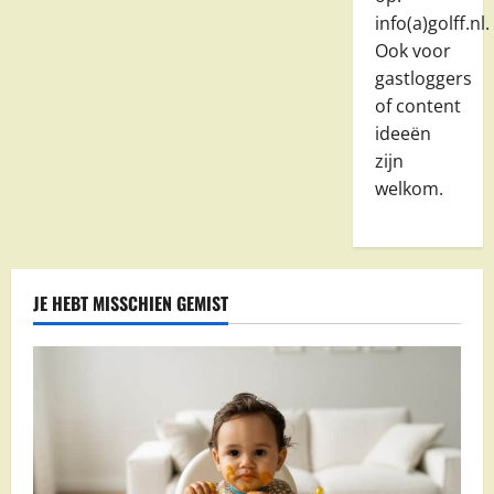
info(a)golff.nl.
Ook voor
gastloggers
of content
ideeën
zijn
welkom.
JE HEBT MISSCHIEN GEMIST