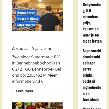
Babyvoedin
g 0-6
Bennebroek
maanden:
Noord Holland
prijs,
Supermarkt
keuzes en
waar je op
Zwetsloot Supermarkt B.V. in
moet letten
Bennebroek
Mathilda
juni 2, 2020
Supermarkt
drankaanbi
Zwetsloot Supermarkt B.V.
edingen:
in Bennebroek Schoollaan
party
0 2121 GG Bennebroek Bel
drinks,
ons op: 235846214 Meer
cocktail
informatie vind u...
ingrediënte
Lees
Lees meer
n en
meer
over
feestdeals
Zwetsloot
Supermarkt
B.V.