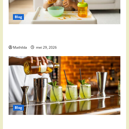
Blog
Babyvoeding 0-6 maanden: prijs, keuzes en waar je
op moet letten
Mathilda
mei 29, 2026
Blog
Supermarkt drankaanbiedingen: party drinks,