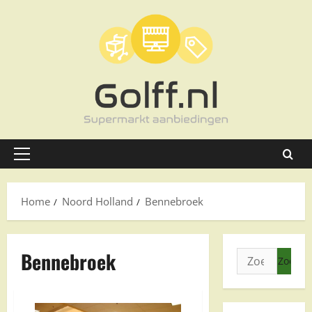
Ga
naar
de
inhoud
Primair
menu
Home
Noord Holland
Bennebroek
Bennebroek
Zoeken
naar: