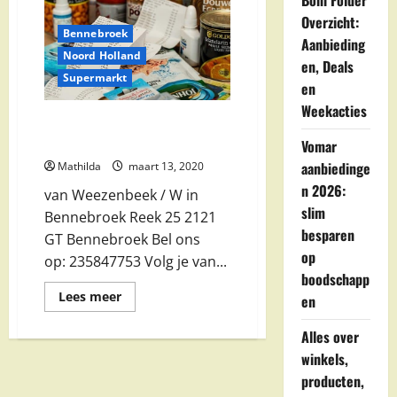
Boni Folder
in
Overzicht:
Bennebroek
Bennebroek
Aanbieding
Noord Holland
en, Deals
Supermarkt
en
Weekacties
van Weezenbeek / W in
Bennebroek
Vomar
aanbiedinge
Mathilda
maart 13, 2020
n 2026:
van Weezenbeek / W in
slim
Bennebroek Reek 25 2121
besparen
GT Bennebroek Bel ons
op
op: 235847753 Volg je van...
boodschapp
Lees
Lees meer
en
meer
over
van
Alles over
Weezenbeek
winkels,
/
W
producten,
in
Bennebroek