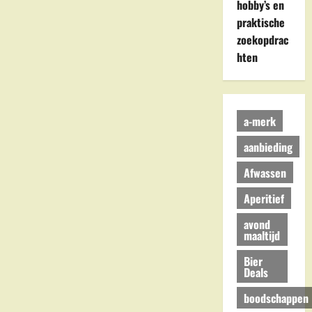
hobby’s en
praktische
zoekopdrac
hten
a-merk
aanbieding
Afwassen
Aperitief
avond
maaltijd
Bier
Deals
boodschappen