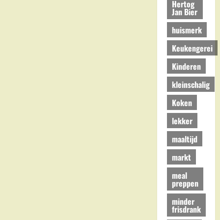
Hertog
Jan Bier
huismerk
Keukengerei
Kinderen
kleinschalig
Koken
lekker
maaltijd
markt
meal
preppen
minder
frisdrank