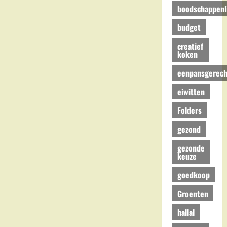
boodschappenli
budget
creatief
koken
eenpansgerech
eiwitten
Folders
gezond
gezonde
keuze
goedkoop
Groenten
hallal