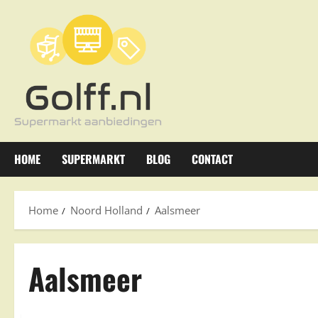
Ga
naar
de
inhoud
HOME
SUPERMARKT
BLOG
CONTACT
Home
Noord Holland
Aalsmeer
Aalsmeer