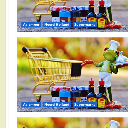
Aalsmeer
Noord Holland
Supermarkt
Aalsmeer
Noord Holland
Supermarkt