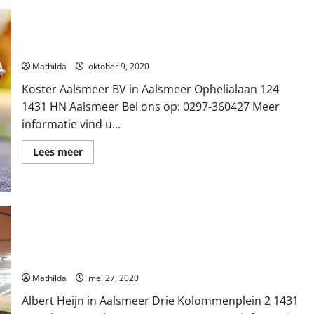
Koster Aalsmeer BV in Aalsmeer
Mathilda
oktober 9, 2020
Koster Aalsmeer BV in Aalsmeer Ophelialaan 124
1431 HN Aalsmeer Bel ons op: 0297-360427 Meer
informatie vind u...
Lees
Lees meer
meer
over
Koster
Aalsmeer
BV
in
Aalsmeer
Albert Heijn in Aalsmeer
Mathilda
mei 27, 2020
Albert Heijn in Aalsmeer Drie Kolommenplein 2 1431