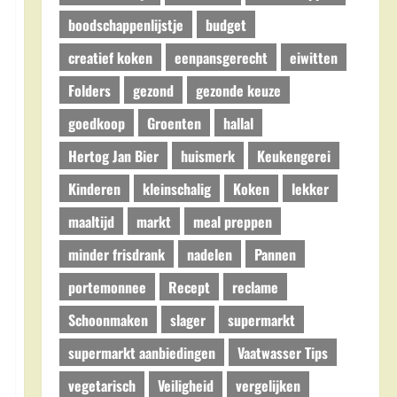
boodschappenlijstje
budget
creatief koken
eenpansgerecht
eiwitten
Folders
gezond
gezonde keuze
goedkoop
Groenten
hallal
Hertog Jan Bier
huismerk
Keukengerei
Kinderen
kleinschalig
Koken
lekker
maaltijd
markt
meal preppen
minder frisdrank
nadelen
Pannen
portemonnee
Recept
reclame
Schoonmaken
slager
supermarkt
supermarkt aanbiedingen
Vaatwasser Tips
vegetarisch
Veiligheid
vergelijken