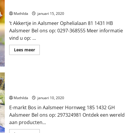
’t Akkertje in Aalsmeer
Mathilda
januari 15, 2020
’t Akkertje in Aalsmeer Ophelialaan 81 1431 HB
Aalsmeer Bel ons op: 0297-368555 Meer informatie
vind u op: ...
Lees
Lees meer
meer
over
’t
Akkertje
in
Aalsmeer
E-markt Bos in Aalsmeer
Mathilda
januari 10, 2020
E-markt Bos in Aalsmeer Hornweg 185 1432 GH
Aalsmeer Bel ons op: 297324981 Ontdek een wereld
aan producten...