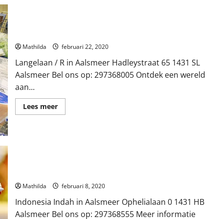
Langelaan / R in Aalsmeer
Mathilda
februari 22, 2020
Langelaan / R in Aalsmeer Hadleystraat 65 1431 SL
Aalsmeer Bel ons op: 297368005 Ontdek een wereld
aan...
Lees
Lees meer
meer
over
Langelaan
/
R
in
Aalsmeer
Indonesia Indah in Aalsmeer
Mathilda
februari 8, 2020
Indonesia Indah in Aalsmeer Ophelialaan 0 1431 HB
Aalsmeer Bel ons op: 297368555 Meer informatie