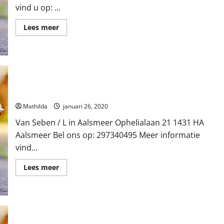
vind u op: ...
Lees
Lees meer
meer
over
Indonesia
Indah
in
Aalsmeer
Van Seben / L in Aalsmeer
Mathilda
januari 26, 2020
Van Seben / L in Aalsmeer Ophelialaan 21 1431 HA
Aalsmeer Bel ons op: 297340495 Meer informatie
vind...
Lees
Lees meer
meer
over
Van
Seben
/
L
in
Aalsmeer