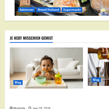
Aalsmeer
Noord Holland
Supermarkt
JE HEBT MISSCHIEN GEMIST
Blog
Blog
Supermarkt
Babyvoeding 0-6 maanden: prijs, keuzes
drinks, coc
en waar je op moet letten
feestdeals
Mathilda
mei 29, 2026