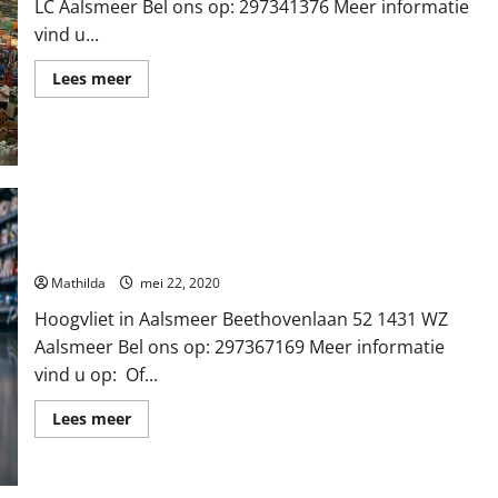
LC Aalsmeer Bel ons op: 297341376 Meer informatie
vind u...
Lees
Lees meer
meer
over
Albert
Heijn
in
Aalsmeer
Hoogvliet in Aalsmeer
Mathilda
mei 22, 2020
Hoogvliet in Aalsmeer Beethovenlaan 52 1431 WZ
Aalsmeer Bel ons op: 297367169 Meer informatie
vind u op: Of...
Lees
Lees meer
meer
over
Hoogvliet
in
Aalsmeer