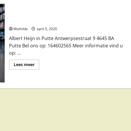
Albert Heijn in Putte
Mathilda
april 5, 2020
Albert Heijn in Putte Antwerpsestraat 9 4645 BA
Putte Bel ons op: 164602565 Meer informatie vind u
op: ...
Lees
Lees meer
meer
over
Albert
Heijn
in
Putte