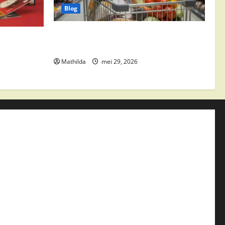
Blog
Vomar aanbiedingen 2026: slim
edingen,
besparen op boodschappen
Mathilda
mei 29, 2026