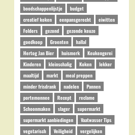
boodschappenlijstje
budget
creatief koken
eenpansgerecht
eiwitten
Folders
gezond
gezonde keuze
goedkoop
Groenten
hallal
Hertog Jan Bier
huismerk
Keukengerei
Kinderen
kleinschalig
Koken
lekker
maaltijd
markt
meal preppen
minder frisdrank
nadelen
Pannen
portemonnee
Recept
reclame
Schoonmaken
slager
supermarkt
supermarkt aanbiedingen
Vaatwasser Tips
vegetarisch
Veiligheid
vergelijken