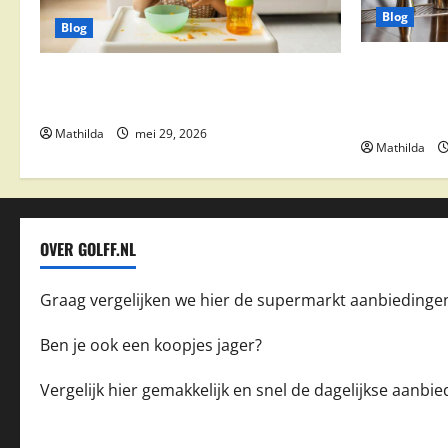
Blog
Blog
Supermarkt
Babyvoeding 0-6 maanden: prijs, keuzes
drinks, coc
en waar je op moet letten
feestdeals
Mathilda
mei 29, 2026
Mathilda
OVER GOLFF.NL
Graag vergelijken we hier de supermarkt aanbiedinge
Ben je ook een koopjes jager?
Vergelijk hier gemakkelijk en snel de dagelijkse aanb