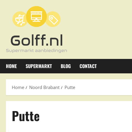
Ga
naar
de
inhoud
HOME
SUPERMARKT
BLOG
CONTACT
Home
Noord Brabant
Putte
Putte