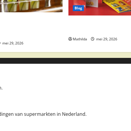
Blog
 drankaanbiedingen: party
Boni Folder Overzicht: Aanbi
ktail ingrediënten en
Deals en Weekacties
Mathilda
mei 29, 2026
mei 29, 2026
n.
iedingen van supermarkten in Nederland.