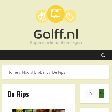
Ga
naar
de
inhoud
Primair
menu
Home
Noord Brabant
De Rips
De Rips
Zoeken
naar: