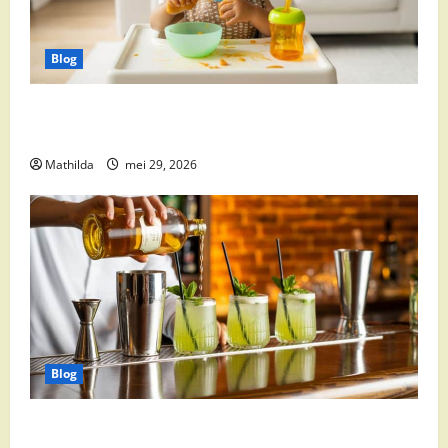
Blog
Babyvoeding 0-6 maanden: prijs, keuzes en waar je
op moet letten
Mathilda
mei 29, 2026
Blog
Supermarkt drankaanbiedingen: party drinks,