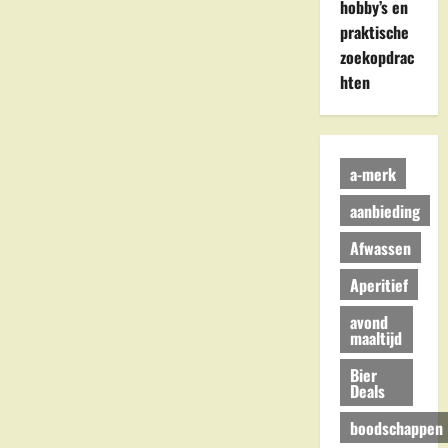
hobby’s en
praktische
zoekopdrac
hten
a-merk
aanbieding
Afwassen
Aperitief
avond
maaltijd
Bier
Deals
boodschappen