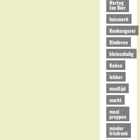
Hertog
Jan Bier
huismerk
Keukengerei
Kinderen
kleinschalig
Koken
lekker
maaltijd
markt
meal
preppen
minder
frisdrank