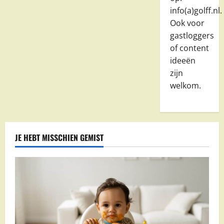
info(a)golff.nl.
Ook voor
gastloggers
of content
ideeën
zijn
welkom.
JE HEBT MISSCHIEN GEMIST