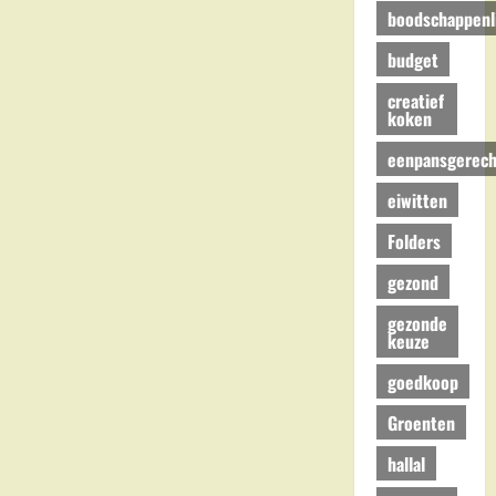
boodschappenli
budget
creatief
koken
eenpansgerech
eiwitten
Folders
gezond
gezonde
keuze
goedkoop
Groenten
hallal