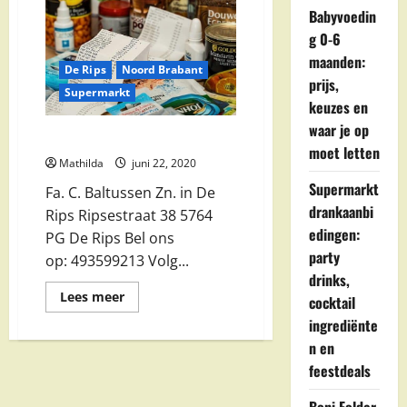
Babyvoedin
g 0-6
maanden:
De Rips
Noord Brabant
prijs,
Supermarkt
keuzes en
waar je op
Fa. C. Baltussen Zn. in De Rips
moet letten
Mathilda
juni 22, 2020
Supermarkt
Fa. C. Baltussen Zn. in De
drankaanbi
Rips Ripsestraat 38 5764
edingen:
PG De Rips Bel ons
party
op: 493599213 Volg...
drinks,
Lees
Lees meer
cocktail
meer
over
ingrediënte
Fa.
n en
C.
Baltussen
feestdeals
Zn.
in
De