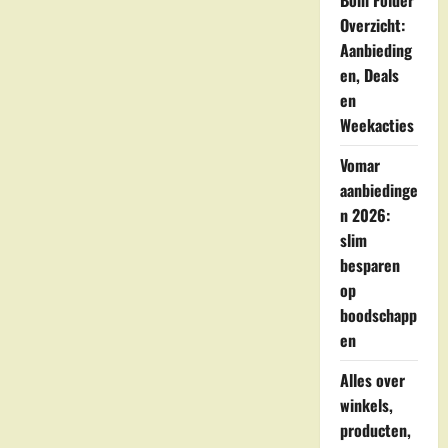
Boni Folder
Rips
Overzicht:
Aanbieding
en, Deals
en
Weekacties
Vomar
aanbiedinge
n 2026:
slim
besparen
op
boodschapp
en
Alles over
winkels,
producten,