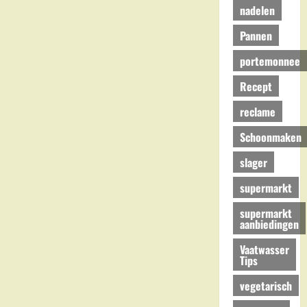
nadelen
Pannen
portemonnee
Recept
reclame
Schoonmaken
slager
supermarkt
supermarkt
aanbiedingen
Vaatwasser
Tips
vegetarisch