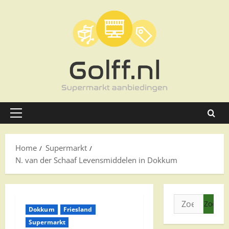
Ga
naar
de
inhoud
Primair
menu
Home
Supermarkt
N. van der Schaaf Levensmiddelen in Dokkum
Zoeken
Dokkum
Friesland
naar:
Supermarkt