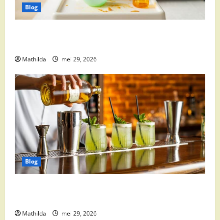
Blog
Babyvoeding 0-6 maanden: prijs, keuzes en waar je
op moet letten
Mathilda
mei 29, 2026
Blog
Supermarkt drankaanbiedingen: party drinks,
cocktail ingrediënten en feestdeals
Mathilda
mei 29, 2026