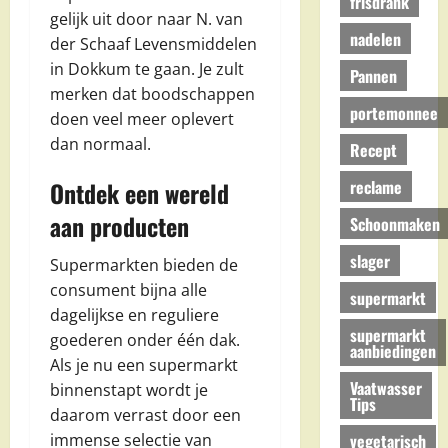
frisdrank
gelijk uit door naar N. van
nadelen
der Schaaf Levensmiddelen
in Dokkum te gaan. Je zult
Pannen
merken dat boodschappen
portemonnee
doen veel meer oplevert
dan normaal.
Recept
reclame
Ontdek een wereld
aan producten
Schoonmaken
slager
Supermarkten bieden de
consument bijna alle
supermarkt
dagelijkse en reguliere
supermarkt
goederen onder één dak.
aanbiedingen
Als je nu een supermarkt
Vaatwasser
binnenstapt wordt je
Tips
daarom verrast door een
vegetarisch
immense selectie van