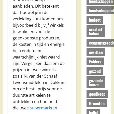
boodschappen
aanbieden. Dit betekent
boodschappenli
dat hoewel je in de
verleiding kunt komen om
budget
bijvoorbeeld bij vijf winkels
creatief
te winkelen voor de
koken
goedkoopste producten,
eenpansgerech
de kosten in tijd en energie
het rendement
eiwitten
waarschijnlijk niet waard
Folders
zijn. Vergelijken daarom de
prijzen in twee winkels
gezond
zoals N. van der Schaaf
gezonde
Levensmiddelen in Dokkum
keuze
om de beste prijs voor de
goedkoop
duurste artikelen te
ontdekken en hou het bij
Groenten
die twee
supermarkten
.
hallal