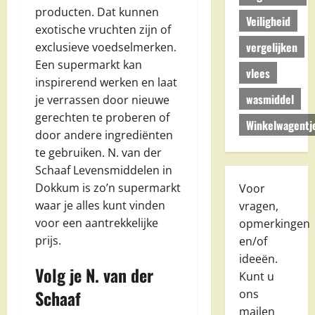
producten. Dat kunnen
Veiligheid
exotische vruchten zijn of
vergelijken
exclusieve voedselmerken.
Een supermarkt kan
vlees
inspirerend werken en laat
wasmiddel
je verrassen door nieuwe
gerechten te proberen of
Winkelwagentj
door andere ingrediënten
te gebruiken. N. van der
Schaaf Levensmiddelen in
Dokkum is zo’n supermarkt
Voor
waar je alles kunt vinden
vragen,
voor een aantrekkelijke
opmerkingen
prijs.
en/of
ideeën.
Volg je N. van der
Kunt u
Schaaf
ons
mailen