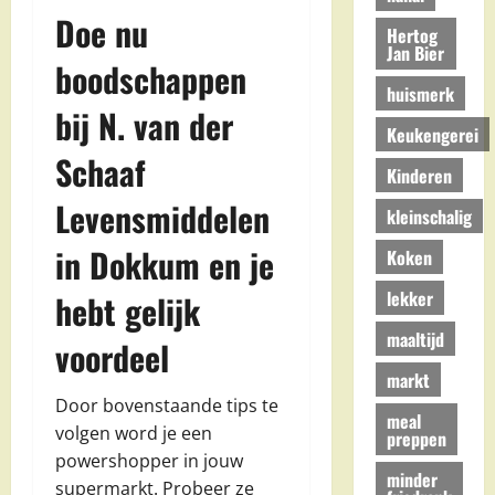
Doe nu
Hertog
Jan Bier
boodschappen
huismerk
bij N. van der
Keukengerei
Schaaf
Kinderen
Levensmiddelen
kleinschalig
in Dokkum en je
Koken
lekker
hebt gelijk
maaltijd
voordeel
markt
Door bovenstaande tips te
meal
volgen word je een
preppen
powershopper in jouw
minder
supermarkt. Probeer ze