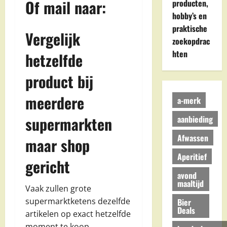
Of mail naar:
producten,
hobby’s en
praktische
Vergelijk
zoekopdrac
hten
hetzelfde
product bij
meerdere
a-merk
supermarkten
aanbieding
Afwassen
maar shop
Aperitief
gericht
avond
maaltijd
Vaak zullen grote
supermarktketens dezelfde
Bier
Deals
artikelen op exact hetzelfde
moment te koop