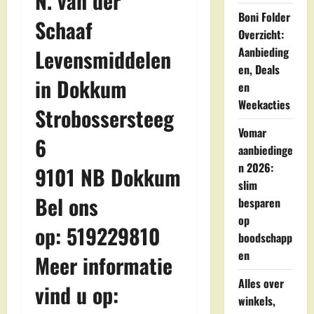
N. van der
Boni Folder
Schaaf
Overzicht:
Aanbieding
Levensmiddelen
en, Deals
in Dokkum
en
Weekacties
Strobossersteeg
Vomar
6
aanbiedinge
n 2026:
9101 NB Dokkum
slim
Bel ons
besparen
op
op: 519229810
boodschapp
en
Meer informatie
Alles over
vind u op:
winkels,