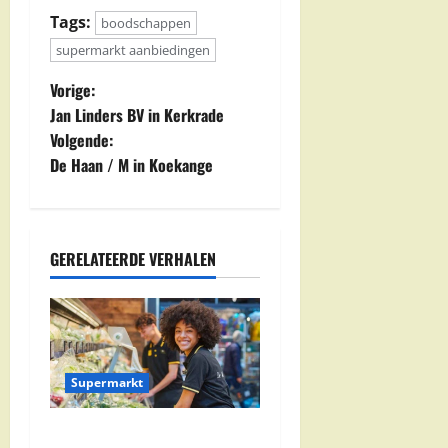
Tags:
boodschappen
supermarkt aanbiedingen
B
Vorige:
Jan Linders BV in Kerkrade
e
Volgende:
De Haan / M in Koekange
r
i
c
GERELATEERDE VERHALEN
h
t
n
Supermarkt
a
Jumbo Zwolle: