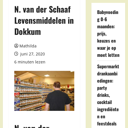
N. van der Schaaf
Babyvoedin
Levensmiddelen in
g 0-6
maanden:
Dokkum
prijs,
keuzes en
Mathilda
waar je op
juni 27, 2020
moet letten
6 minuten lezen
Supermarkt
drankaanbi
edingen:
party
drinks,
cocktail
ingrediënte
n en
feestdeals