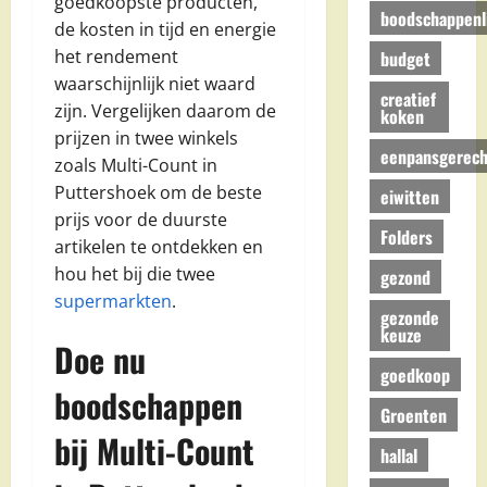
goedkoopste producten,
boodschappenli
de kosten in tijd en energie
het rendement
budget
waarschijnlijk niet waard
creatief
zijn. Vergelijken daarom de
koken
prijzen in twee winkels
eenpansgerech
zoals Multi-Count in
Puttershoek om de beste
eiwitten
prijs voor de duurste
Folders
artikelen te ontdekken en
hou het bij die twee
gezond
supermarkten
.
gezonde
keuze
Doe nu
goedkoop
boodschappen
Groenten
bij Multi-Count
hallal