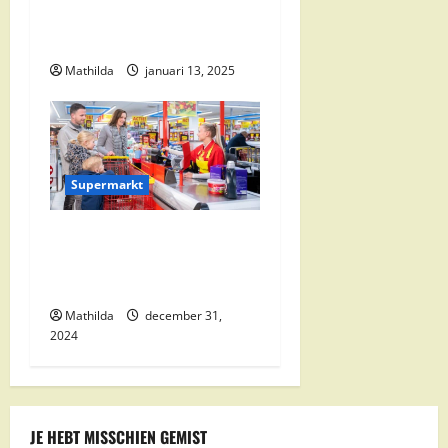
Alle Aanbiedingen en
e
Kortingen
Mathilda
januari 13, 2025
Supermarkt
Nettorama Supermarkten:
Kwaliteit en Voordelige
Boodschappen Dichtbij
Mathilda
december 31,
2024
JE HEBT MISSCHIEN GEMIST