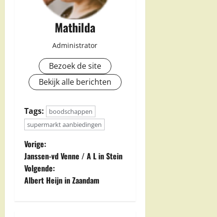
Mathilda
Administrator
Bezoek de site
Bekijk alle berichten
Tags:
boodschappen
supermarkt aanbiedingen
B
Vorige:
Janssen-vd Venne / A L in Stein
e
Volgende:
Albert Heijn in Zaandam
r
i