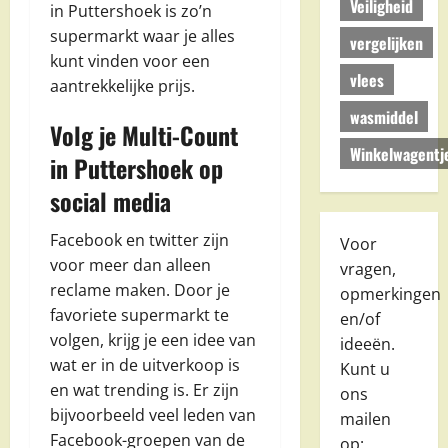
Veiligheid
in Puttershoek is zo’n
supermarkt waar je alles
vergelijken
kunt vinden voor een
vlees
aantrekkelijke prijs.
wasmiddel
Volg je Multi-Count
Winkelwagentj
in Puttershoek op
social media
Facebook en twitter zijn
Voor
voor meer dan alleen
vragen,
reclame maken. Door je
opmerkingen
favoriete supermarkt te
en/of
volgen, krijg je een idee van
ideeën.
wat er in de uitverkoop is
Kunt u
en wat trending is. Er zijn
ons
bijvoorbeeld veel leden van
mailen
Facebook-groepen van de
op: