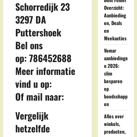
Boni Folder
Schorredijk 23
Overzicht:
Aanbieding
3297 DA
en, Deals
Puttershoek
en
Weekacties
Bel ons
Vomar
op: 786452688
aanbiedinge
n 2026:
Meer informatie
slim
vind u op:
besparen
op
Of mail naar:
boodschapp
en
Vergelijk
Alles over
winkels,
hetzelfde
producten,