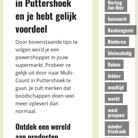
in Puttershoek
Hertog
Jan Bier
en je hebt gelijk
huismerk
voordeel
Keukengerei
Kinderen
Door bovenstaande tips te
volgen word je een
kleinschalig
powershopper in jouw
Koken
supermarkt. Probeer ze
gelijk uit door naar Multi-
lekker
Count in Puttershoek te
maaltijd
gaan. Je zult merken dat
boodschappen doen veel
markt
meer oplevert dan
meal
normaal.
preppen
Ontdek een wereld
minder
frisdrank
aan producten