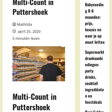
Multi-Count in
Babyvoedin
Puttershoek
g 0-6
maanden:
prijs,
Mathilda
keuzes en
april 25, 2020
waar je op
5 minuten lezen
moet letten
Supermarkt
drankaanbi
edingen:
party
drinks,
cocktail
ingrediënte
Multi-Count in
n en
feestdeals
Puttershoek