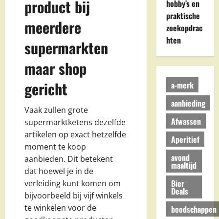
product bij
hobby’s en
praktische
meerdere
zoekopdrac
hten
supermarkten
maar shop
gericht
a-merk
aanbieding
Vaak zullen grote
Afwassen
supermarktketens dezelfde
artikelen op exact hetzelfde
Aperitief
moment te koop
avond
aanbieden. Dit betekent
maaltijd
dat hoewel je in de
Bier
verleiding kunt komen om
Deals
bijvoorbeeld bij vijf winkels
te winkelen voor de
boodschappen