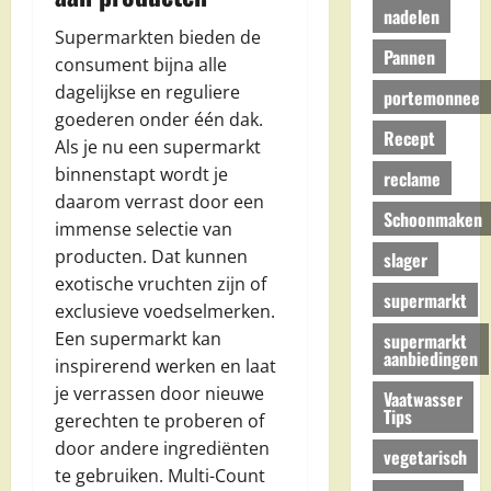
nadelen
Supermarkten bieden de
Pannen
consument bijna alle
dagelijkse en reguliere
portemonnee
goederen onder één dak.
Recept
Als je nu een supermarkt
binnenstapt wordt je
reclame
daarom verrast door een
Schoonmaken
immense selectie van
producten. Dat kunnen
slager
exotische vruchten zijn of
supermarkt
exclusieve voedselmerken.
Een supermarkt kan
supermarkt
aanbiedingen
inspirerend werken en laat
je verrassen door nieuwe
Vaatwasser
Tips
gerechten te proberen of
door andere ingrediënten
vegetarisch
te gebruiken. Multi-Count