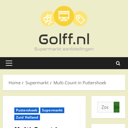
Ga
naar
de
inhoud
Primair
menu
Home
Supermarkt
Multi-Count in Puttershoek
Zoeken
Puttershoek
Supermarkt
naar:
Zuid Holland