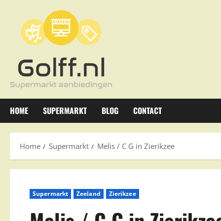
Ga
naar
de
inhoud
HOME
SUPERMARKT
BLOG
CONTACT
Home
Supermarkt
Melis / C G in Zierikzee
Supermarkt
Zeeland
Zierikzee
Melis / C G in Zierikze