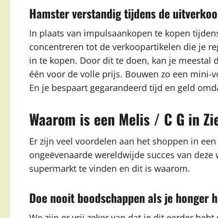
Hamster verstandig tijdens de uitverko
In plaats van impulsaankopen te kopen tijden
concentreren tot de verkoopartikelen die je re
in te kopen. Door dit te doen, kan je meestal 
één voor de volle prijs. Bouwen zo een mini-voo
En je bespaart gegarandeerd tijd en geld omda
Waarom is een Melis / C G in Z
Er zijn veel voordelen aan het shoppen in een
ongeëvenaarde wereldwijde succes van deze win
supermarkt te vinden en dit is waarom.
Doe nooit boodschappen als je honger h
We zijn er vrij zeker van dat je dit eerder h