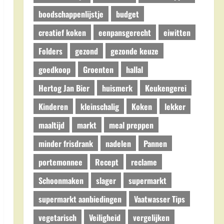
boodschappenlijstje
budget
creatief koken
eenpansgerecht
eiwitten
Folders
gezond
gezonde keuze
goedkoop
Groenten
hallal
Hertog Jan Bier
huismerk
Keukengerei
Kinderen
kleinschalig
Koken
lekker
maaltijd
markt
meal preppen
minder frisdrank
nadelen
Pannen
portemonnee
Recept
reclame
Schoonmaken
slager
supermarkt
supermarkt aanbiedingen
Vaatwasser Tips
vegetarisch
Veiligheid
vergelijken