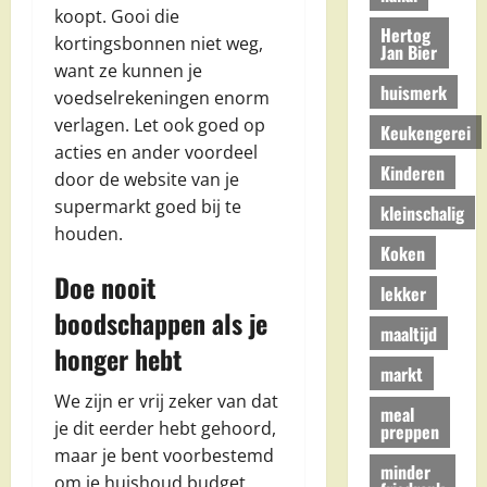
koopt. Gooi die
Hertog
kortingsbonnen niet weg,
Jan Bier
want ze kunnen je
huismerk
voedselrekeningen enorm
verlagen. Let ook goed op
Keukengerei
acties en ander voordeel
Kinderen
door de website van je
supermarkt goed bij te
kleinschalig
houden.
Koken
Doe nooit
lekker
boodschappen als je
maaltijd
honger hebt
markt
We zijn er vrij zeker van dat
meal
je dit eerder hebt gehoord,
preppen
maar je bent voorbestemd
minder
om je huishoud budget