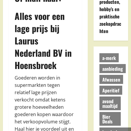
producten,
hobby’s en
Alles voor een
praktische
zoekopdrac
lage prijs bij
hten
Laurus
Nederland BV in
a-merk
Hoensbroek
aanbieding
Goederen worden in
Afwassen
supermarkten tegen
Aperitief
relatief lage prijzen
verkocht omdat ketens
avond
maaltijd
grotere hoeveelheden
goederen kopen waardoor
Bier
Deals
het verkoopvolume stijgt.
Haal hier je voordeel uit en