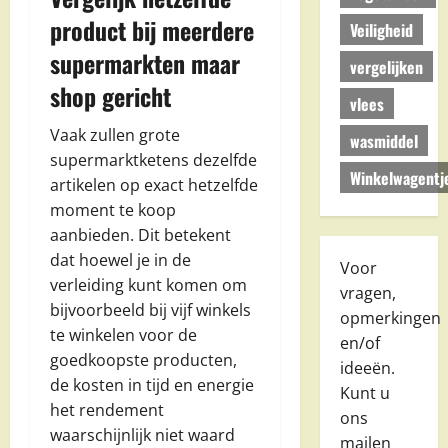
product bij meerdere
Veiligheid
supermarkten maar
vergelijken
shop gericht
vlees
Vaak zullen grote
wasmiddel
supermarktketens dezelfde
Winkelwagentj
artikelen op exact hetzelfde
moment te koop
aanbieden. Dit betekent
dat hoewel je in de
Voor
verleiding kunt komen om
vragen,
bijvoorbeeld bij vijf winkels
opmerkingen
te winkelen voor de
en/of
goedkoopste producten,
ideeën.
de kosten in tijd en energie
Kunt u
het rendement
ons
waarschijnlijk niet waard
mailen