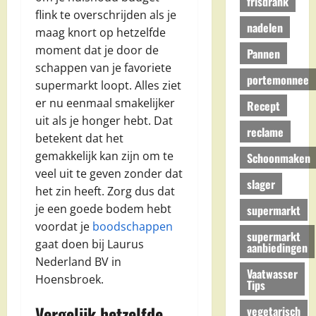
frisdrank
flink te overschrijden als je
nadelen
maag knort op hetzelfde
moment dat je door de
Pannen
schappen van je favoriete
portemonnee
supermarkt loopt. Alles ziet
er nu eenmaal smakelijker
Recept
uit als je honger hebt. Dat
reclame
betekent dat het
gemakkelijk kan zijn om te
Schoonmaken
veel uit te geven zonder dat
slager
het zin heeft. Zorg dus dat
je een goede bodem hebt
supermarkt
voordat je
boodschappen
supermarkt
gaat doen bij Laurus
aanbiedingen
Nederland BV in
Vaatwasser
Hoensbroek.
Tips
Vergelijk hetzelfde
vegetarisch