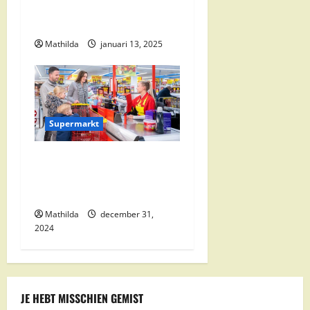
e
Alle Aanbiedingen en
Kortingen
Mathilda
januari 13, 2025
Supermarkt
Nettorama Supermarkten:
Kwaliteit en Voordelige
Boodschappen Dichtbij
Mathilda
december 31,
2024
JE HEBT MISSCHIEN GEMIST