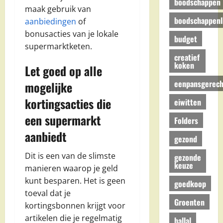
boodschappen
maak gebruik van
boodschappenli
aanbiedingen
of
bonusacties van je lokale
budget
supermarktketen.
creatief
koken
Let goed op alle
eenpansgerech
mogelijke
kortingsacties die
eiwitten
een supermarkt
Folders
aanbiedt
gezond
Dit is een van de slimste
gezonde
keuze
manieren waarop je geld
kunt besparen. Het is geen
goedkoop
toeval dat je
Groenten
kortingsbonnen krijgt voor
artikelen die je regelmatig
hallal