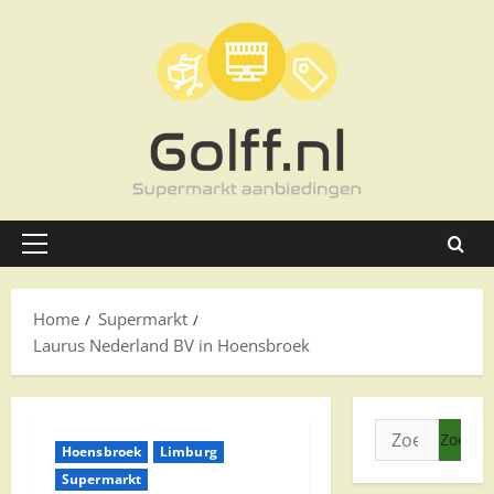
Ga
naar
de
inhoud
Primair
menu
Home
Supermarkt
Laurus Nederland BV in Hoensbroek
Zoeken
Hoensbroek
Limburg
naar:
Supermarkt