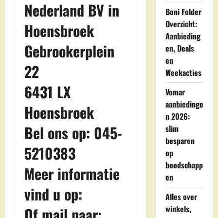
Nederland BV in
Boni Folder
Overzicht:
Hoensbroek
Aanbieding
Gebrookerplein
en, Deals
en
22
Weekacties
6431 LX
Vomar
aanbiedinge
Hoensbroek
n 2026:
Bel ons op: 045-
slim
besparen
5210383
op
boodschapp
Meer informatie
en
vind u op:
Alles over
winkels,
Of mail naar: