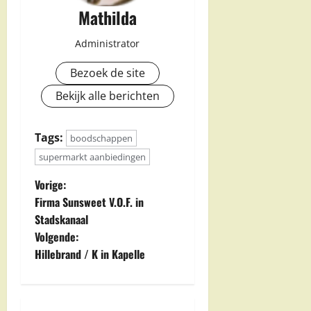
Mathilda
Administrator
Bezoek de site
Bekijk alle berichten
Tags:
boodschappen
supermarkt aanbiedingen
B
Vorige:
Firma Sunsweet V.O.F. in
e
Stadskanaal
Volgende:
r
Hillebrand / K in Kapelle
i
c