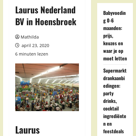
Laurus Nederland
Babyvoedin
BV in Hoensbroek
g 0-6
maanden:
prijs,
Mathilda
keuzes en
april 23, 2020
waar je op
6 minuten lezen
moet letten
Supermarkt
drankaanbi
edingen:
party
drinks,
cocktail
ingrediënte
n en
Laurus
feestdeals