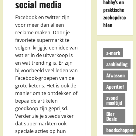
social media
hobby’s en
praktische
zoekopdrac
Facebook en twitter zijn
hten
voor meer dan alleen
reclame maken. Door je
favoriete supermarkt te
volgen, krijg je een idee van
a-merk
wat er in de uitverkoop is
en wat trending is. Er zijn
aanbieding
bijvoorbeeld veel leden van
Afwassen
Facebook-groepen van de
grote ketens. Het is ook de
Aperitief
manier om te ontdekken of
avond
bepaalde artikelen
maaltijd
goedkoop zijn geprijsd.
Bier
Verder zie je steeds vaker
Deals
dat supermarkten ook
boodschappen
speciale acties op hun