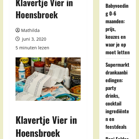
Klavertje Vier in
Babyvoedin
Hoensbroek
g 0-6
maanden:
prijs,
Mathilda
keuzes en
juni 3, 2020
waar je op
5 minuten lezen
moet letten
Supermarkt
drankaanbi
edingen:
party
drinks,
cocktail
ingrediënte
Klavertje Vier in
n en
feestdeals
Hoensbroek