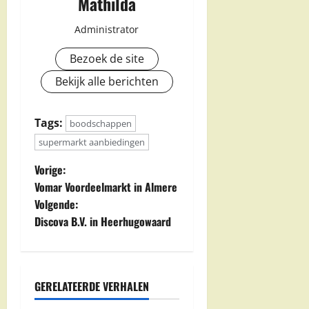
Mathilda
Administrator
Bezoek de site
Bekijk alle berichten
Tags:
boodschappen
supermarkt aanbiedingen
B
Vorige:
Vomar Voordeelmarkt in Almere
e
Volgende:
Discova B.V. in Heerhugowaard
r
i
c
GERELATEERDE VERHALEN