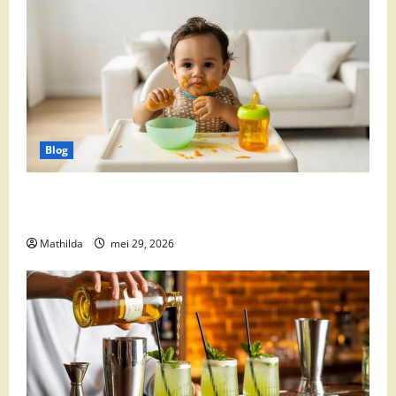
Blog
Babyvoeding 0-6 maanden: prijs, keuzes en waar je
op moet letten
Mathilda
mei 29, 2026