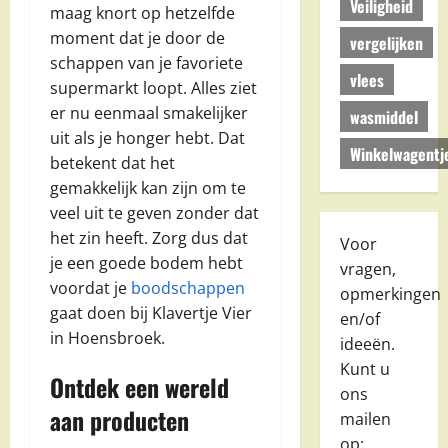
Veiligheid
maag knort op hetzelfde
moment dat je door de
vergelijken
schappen van je favoriete
vlees
supermarkt loopt. Alles ziet
er nu eenmaal smakelijker
wasmiddel
uit als je honger hebt. Dat
Winkelwagentj
betekent dat het
gemakkelijk kan zijn om te
veel uit te geven zonder dat
het zin heeft. Zorg dus dat
Voor
je een goede bodem hebt
vragen,
voordat je
boodschappen
opmerkingen
gaat doen bij Klavertje Vier
en/of
in Hoensbroek.
ideeën.
Kunt u
Ontdek een wereld
ons
aan producten
mailen
op: