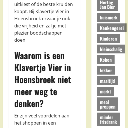
Hertog
uitkiest of de beste kruiden
Jan Bier
koopt. Bij Klavertje Vier in
huismerk
Hoensbroek ervaar je ook
die vrijheid en zal je met
Keukengerei
plezier boodschappen
Kinderen
doen.
kleinschalig
Waarom is een
Koken
Klavertje Vier in
lekker
Hoensbroek niet
maaltijd
meer weg te
markt
denken?
meal
preppen
Er zijn veel voordelen aan
minder
frisdrank
het shoppen in een