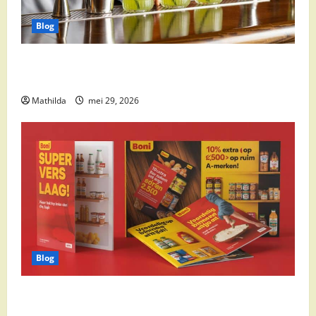
Blog
Supermarkt drankaanbiedingen: party drinks,
cocktail ingrediënten en feestdeals
Mathilda
mei 29, 2026
Blog
Boni Folder Overzicht: Aanbiedingen, Deals en
Weekacties