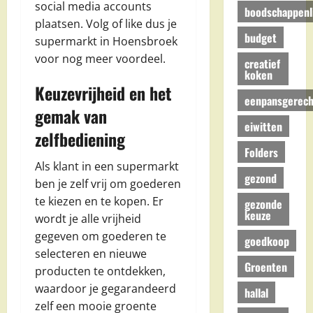
social media accounts
boodschappenli
plaatsen. Volg of like dus je
budget
supermarkt in Hoensbroek
voor nog meer voordeel.
creatief
koken
Keuzevrijheid en het
eenpansgerech
gemak van
eiwitten
zelfbediening
Folders
Als klant in een supermarkt
gezond
ben je zelf vrij om goederen
te kiezen en te kopen. Er
gezonde
keuze
wordt je alle vrijheid
gegeven om goederen te
goedkoop
selecteren en nieuwe
Groenten
producten te ontdekken,
waardoor je gegarandeerd
hallal
zelf een mooie groente