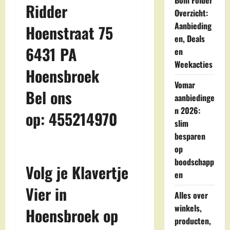
Boni Folder
Ridder
Overzicht:
Aanbieding
Hoenstraat 75
en, Deals
6431 PA
en
Weekacties
Hoensbroek
Vomar
Bel ons
aanbiedinge
n 2026:
op: 455214970
slim
besparen
op
boodschapp
Volg je Klavertje
en
Vier in
Alles over
winkels,
Hoensbroek op
producten,