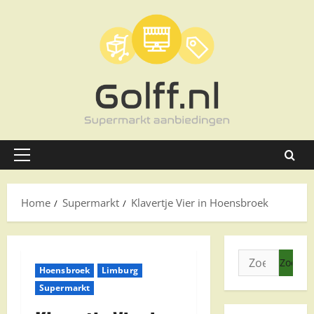
Ga
naar
de
inhoud
Primair
menu
Home
Supermarkt
Klavertje Vier in Hoensbroek
Zoeken
Hoensbroek
Limburg
naar:
Supermarkt