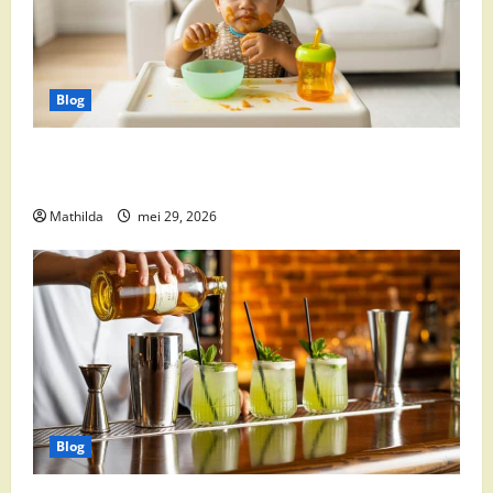
Blog
Babyvoeding 0-6 maanden: prijs, keuzes en waar je
op moet letten
Mathilda
mei 29, 2026
Blog