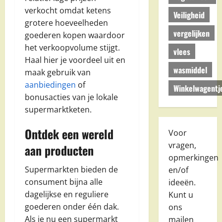
verkocht omdat ketens
Veiligheid
grotere hoeveelheden
vergelijken
goederen kopen waardoor
het verkoopvolume stijgt.
vlees
Haal hier je voordeel uit en
wasmiddel
maak gebruik van
aanbiedingen
of
Winkelwagentj
bonusacties van je lokale
supermarktketen.
Ontdek een wereld
Voor
vragen,
aan producten
opmerkingen
Supermarkten bieden de
en/of
consument bijna alle
ideeën.
dagelijkse en reguliere
Kunt u
goederen onder één dak.
ons
Als je nu een supermarkt
mailen