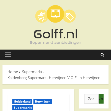
Ga
naar
de
inhoud
Primair
menu
Home
Supermarkt
Kaldenberg Supermarkt Herwijnen V.O.F. in Herwijnen
Zoeken
Gelderland
Herwijnen
naar:
Supermarkt