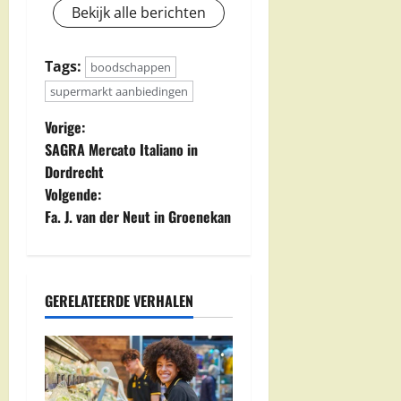
Bekijk alle berichten
Tags:
boodschappen
supermarkt aanbiedingen
B
Vorige:
SAGRA Mercato Italiano in
e
Dordrecht
Volgende:
r
Fa. J. van der Neut in Groenekan
i
c
GERELATEERDE VERHALEN
h
t
n