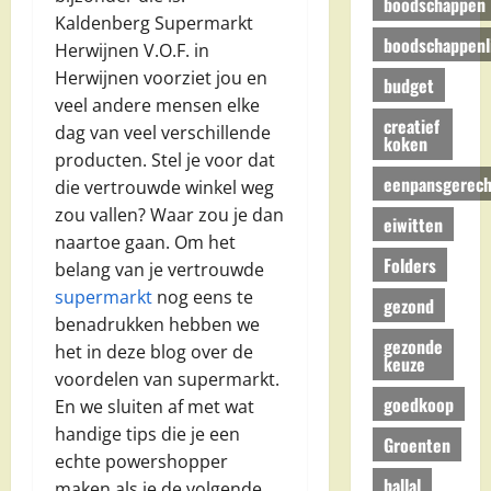
boodschappen
Kaldenberg Supermarkt
boodschappenli
Herwijnen V.O.F. in
Herwijnen voorziet jou en
budget
veel andere mensen elke
creatief
dag van veel verschillende
koken
producten. Stel je voor dat
eenpansgerech
die vertrouwde winkel weg
zou vallen? Waar zou je dan
eiwitten
naartoe gaan. Om het
Folders
belang van je vertrouwde
supermarkt
nog eens te
gezond
benadrukken hebben we
gezonde
het in deze blog over de
keuze
voordelen van supermarkt.
goedkoop
En we sluiten af met wat
handige tips die je een
Groenten
echte powershopper
hallal
maken als je de volgende