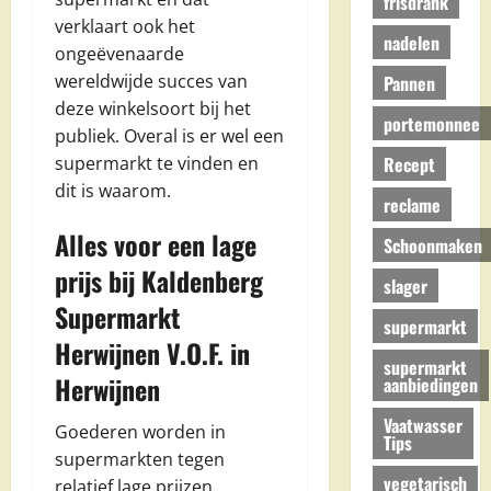
frisdrank
verklaart ook het
nadelen
ongeëvenaarde
wereldwijde succes van
Pannen
deze winkelsoort bij het
portemonnee
publiek. Overal is er wel een
Recept
supermarkt te vinden en
dit is waarom.
reclame
Alles voor een lage
Schoonmaken
prijs bij Kaldenberg
slager
Supermarkt
supermarkt
Herwijnen V.O.F. in
supermarkt
Herwijnen
aanbiedingen
Vaatwasser
Goederen worden in
Tips
supermarkten tegen
vegetarisch
relatief lage prijzen