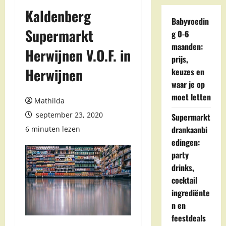
Kaldenberg
Babyvoedin
Supermarkt
g 0-6
maanden:
Herwijnen V.O.F. in
prijs,
Herwijnen
keuzes en
waar je op
moet letten
Mathilda
september 23, 2020
Supermarkt
drankaanbi
6 minuten lezen
edingen:
party
drinks,
cocktail
ingrediënte
n en
feestdeals