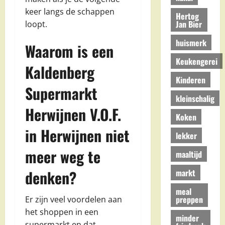
keer langs de schappen
Hertog
Jan Bier
loopt.
huismerk
Waarom is een
Keukengerei
Kaldenberg
Kinderen
Supermarkt
kleinschalig
Herwijnen V.O.F.
Koken
in Herwijnen niet
lekker
meer weg te
maaltijd
denken?
markt
meal
preppen
Er zijn veel voordelen aan
het shoppen in een
minder
supermarkt en dat