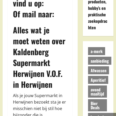
vind u op:
producten,
hobby’s en
Of mail naar:
praktische
zoekopdrac
Alles wat je
hten
moet weten over
Kaldenberg
a-merk
Supermarkt
aanbieding
Afwassen
Herwijnen V.O.F.
Aperitief
in Herwijnen
avond
maaltijd
Als je jouw Supermarkt in
Herwijnen bezoekt sta je er
Bier
Deals
misschien niet bij stil hoe
bijzonder die is.