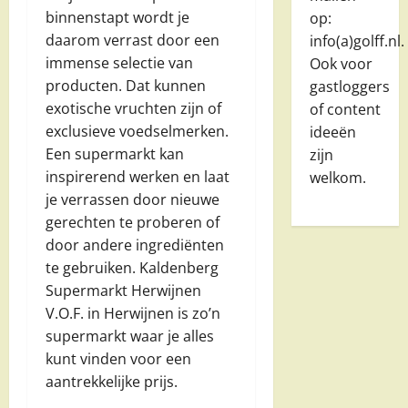
binnenstapt wordt je
op:
daarom verrast door een
info(a)golff.nl.
immense selectie van
Ook voor
producten. Dat kunnen
gastloggers
exotische vruchten zijn of
of content
exclusieve voedselmerken.
ideeën
Een supermarkt kan
zijn
inspirerend werken en laat
welkom.
je verrassen door nieuwe
gerechten te proberen of
door andere ingrediënten
te gebruiken. Kaldenberg
Supermarkt Herwijnen
V.O.F. in Herwijnen is zo’n
supermarkt waar je alles
kunt vinden voor een
aantrekkelijke prijs.