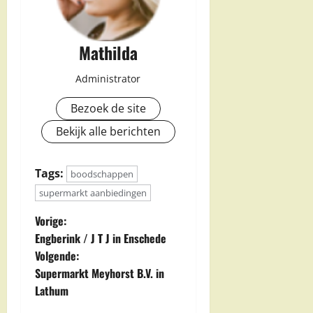
Mathilda
Administrator
Bezoek de site
Bekijk alle berichten
Tags:
boodschappen
supermarkt aanbiedingen
B
Vorige:
Engberink / J T J in Enschede
e
Volgende:
Supermarkt Meyhorst B.V. in
r
Lathum