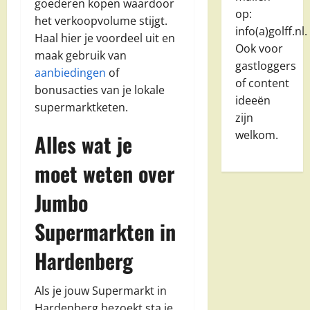
goederen kopen waardoor
op:
het verkoopvolume stijgt.
info(a)golff.nl.
Haal hier je voordeel uit en
Ook voor
maak gebruik van
gastloggers
aanbiedingen
of
of content
bonusacties van je lokale
ideeën
supermarktketen.
zijn
welkom.
Alles wat je
moet weten over
Jumbo
Supermarkten in
Hardenberg
Als je jouw Supermarkt in
Hardenberg bezoekt sta je