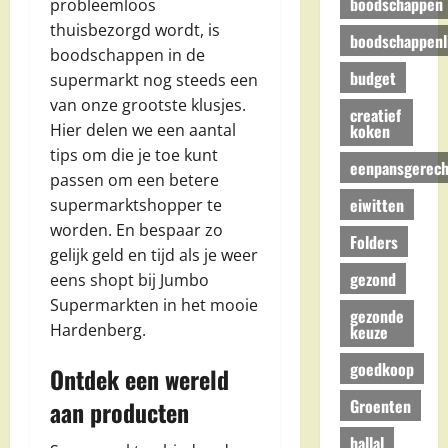
boodschappen
probleemloos
thuisbezorgd wordt, is
boodschappenli
boodschappen in de
budget
supermarkt nog steeds een
van onze grootste klusjes.
creatief
koken
Hier delen we een aantal
tips om die je toe kunt
eenpansgerech
passen om een betere
eiwitten
supermarktshopper te
worden. En bespaar zo
Folders
gelijk geld en tijd als je weer
gezond
eens shopt bij Jumbo
Supermarkten in het mooie
gezonde
Hardenberg.
keuze
goedkoop
Ontdek een wereld
Groenten
aan producten
hallal