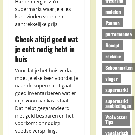
frisdrank
Hardenberg is zo’n
supermarkt waar je alles
nadelen
kunt vinden voor een
Pannen
aantrekkelijke prijs.
portemonnee
Check altijd goed wat
Recept
je echt nodig hebt in
reclame
huis
Schoonmaken
Voordat je het huis verlaat,
moet je elke keer voordat je
slager
naar de supermarkt gaat
supermarkt
goed inventariseren wat er
supermarkt
in je voorraadkast staat.
aanbiedingen
Dat helpt gegarandeerd
met geld besparen en het
Vaatwasser
Tips
voorkomt onnodige
voedselverspilling.
vegetarisch