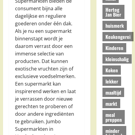
Supermarkten bieden de
consument bijna alle
Hertog
Jan Bier
dagelijkse en reguliere
goederen onder één dak.
huismerk
Als je nu een supermarkt
Keukengerei
binnenstapt wordt je
daarom verrast door een
Kinderen
immense selectie van
kleinschalig
producten. Dat kunnen
exotische vruchten zijn of
Koken
exclusieve voedselmerken.
lekker
Een supermarkt kan
inspirerend werken en laat
maaltijd
je verrassen door nieuwe
markt
gerechten te proberen of
door andere ingrediënten
meal
preppen
te gebruiken. Jumbo
Supermarkten in
minder