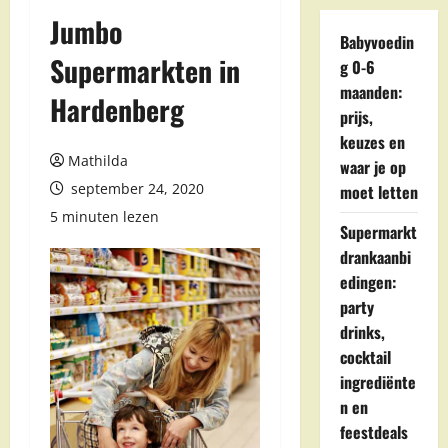
Jumbo
Babyvoedin
Supermarkten in
g 0-6
maanden:
Hardenberg
prijs,
keuzes en
Mathilda
waar je op
september 24, 2020
moet letten
5 minuten lezen
Supermarkt
drankaanbi
edingen:
party
drinks,
cocktail
ingrediënte
n en
feestdeals