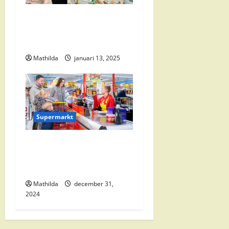
i
Vomar Folder Deze Week:
e
Alle Aanbiedingen en
Kortingen
Mathilda
januari 13, 2025
Supermarkt
Nettorama Supermarkten:
Kwaliteit en Voordelige
Boodschappen Dichtbij
Mathilda
december 31,
2024