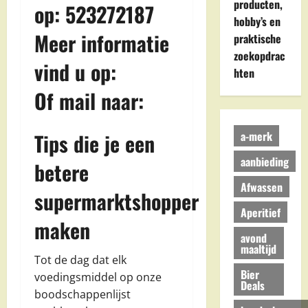
producten,
op: 523272187
hobby’s en
Meer informatie
praktische
zoekopdrac
vind u op:
hten
Of mail naar:
a-merk
Tips die je een
aanbieding
betere
Afwassen
supermarktshopper
Aperitief
maken
avond
maaltijd
Tot de dag dat elk
Bier
voedingsmiddel op onze
Deals
boodschappenlijst