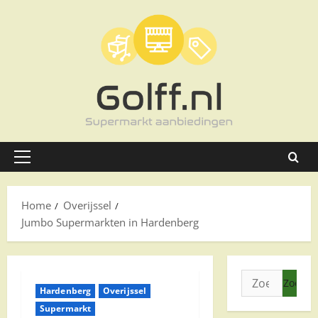
Ga
naar
de
inhoud
Primair
menu
Home
Overijssel
Jumbo Supermarkten in Hardenberg
Zoeken
Hardenberg
Overijssel
naar:
Supermarkt