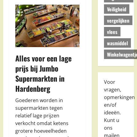
Veiligheid
vergelijken
vlees
wasmiddel
Winkelwagentj
Alles voor een lage
prijs bij Jumbo
Supermarkten in
Voor
Hardenberg
vragen,
opmerkingen
Goederen worden in
en/of
supermarkten tegen
ideeën.
relatief lage prijzen
Kunt u
verkocht omdat ketens
ons
grotere hoeveelheden
mailen