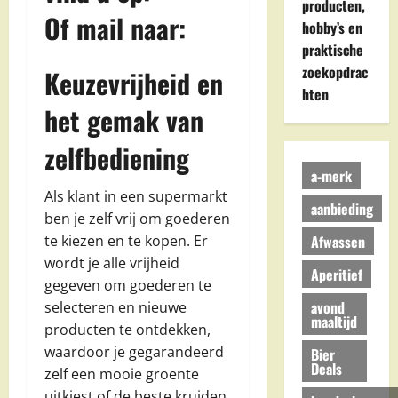
producten,
Of mail naar:
hobby’s en
praktische
zoekopdrac
Keuzevrijheid en
hten
het gemak van
zelfbediening
a-merk
Als klant in een supermarkt
aanbieding
ben je zelf vrij om goederen
Afwassen
te kiezen en te kopen. Er
wordt je alle vrijheid
Aperitief
gegeven om goederen te
avond
selecteren en nieuwe
maaltijd
producten te ontdekken,
waardoor je gegarandeerd
Bier
Deals
zelf een mooie groente
uitkiest of de beste kruiden