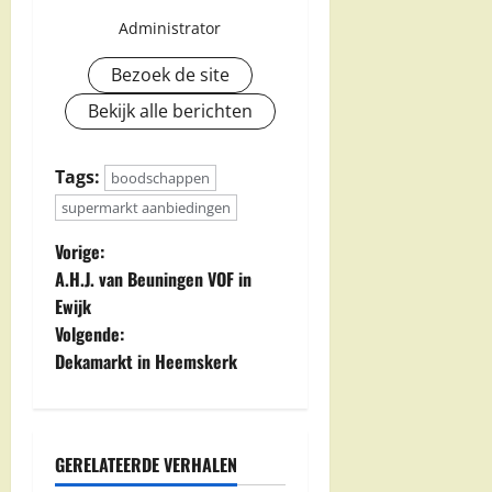
Administrator
Bezoek de site
Bekijk alle berichten
Tags:
boodschappen
supermarkt aanbiedingen
B
Vorige:
A.H.J. van Beuningen VOF in
e
Ewijk
Volgende:
r
Dekamarkt in Heemskerk
i
c
GERELATEERDE VERHALEN
h