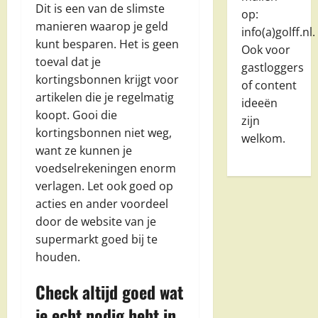
Dit is een van de slimste
op:
manieren waarop je geld
info(a)golff.nl.
kunt besparen. Het is geen
Ook voor
toeval dat je
gastloggers
kortingsbonnen krijgt voor
of content
artikelen die je regelmatig
ideeën
koopt. Gooi die
zijn
kortingsbonnen niet weg,
welkom.
want ze kunnen je
voedselrekeningen enorm
verlagen. Let ook goed op
acties en ander voordeel
door de website van je
supermarkt goed bij te
houden.
Check altijd goed wat
je echt nodig hebt in