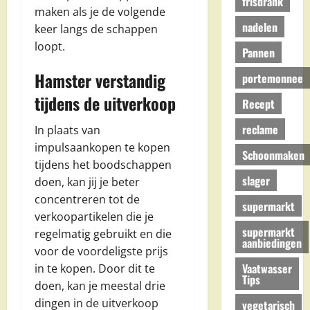
frisdrank
maken als je de volgende
nadelen
keer langs de schappen
loopt.
Pannen
Hamster verstandig
portemonnee
tijdens de uitverkoop
Recept
reclame
In plaats van
impulsaankopen te kopen
Schoonmaken
tijdens het boodschappen
slager
doen, kan jij je beter
concentreren tot de
supermarkt
verkoopartikelen die je
supermarkt
regelmatig gebruikt en die
aanbiedingen
voor de voordeligste prijs
Vaatwasser
in te kopen. Door dit te
Tips
doen, kan je meestal drie
dingen in de uitverkoop
vegetarisch