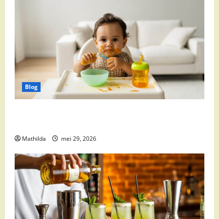
Blog
Babyvoeding 0-6 maanden: prijs, keuzes en waar je
op moet letten
Mathilda
mei 29, 2026