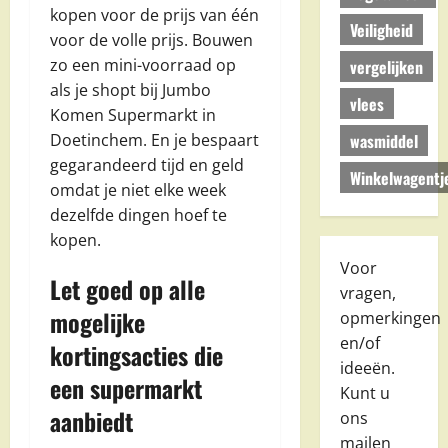
kopen voor de prijs van één
Veiligheid
voor de volle prijs. Bouwen
zo een mini-voorraad op
vergelijken
als je shopt bij Jumbo
vlees
Komen Supermarkt in
wasmiddel
Doetinchem. En je bespaart
gegarandeerd tijd en geld
Winkelwagentj
omdat je niet elke week
dezelfde dingen hoef te
kopen.
Voor
Let goed op alle
vragen,
mogelijke
opmerkingen
en/of
kortingsacties die
ideeën.
een supermarkt
Kunt u
aanbiedt
ons
mailen