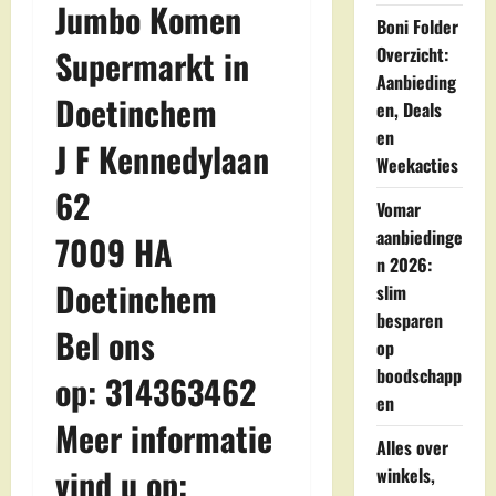
Jumbo Komen
Boni Folder
Overzicht:
Supermarkt in
Aanbieding
Doetinchem
en, Deals
en
J F Kennedylaan
Weekacties
62
Vomar
aanbiedinge
7009 HA
n 2026:
Doetinchem
slim
besparen
Bel ons
op
boodschapp
op: 314363462
en
Meer informatie
Alles over
vind u op:
winkels,