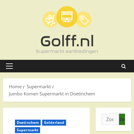
Ga
naar
de
inhoud
Primair
menu
Home
Supermarkt
Jumbo Komen Supermarkt in Doetinchem
Zoeken
Doetinchem
Gelderland
naar:
Supermarkt