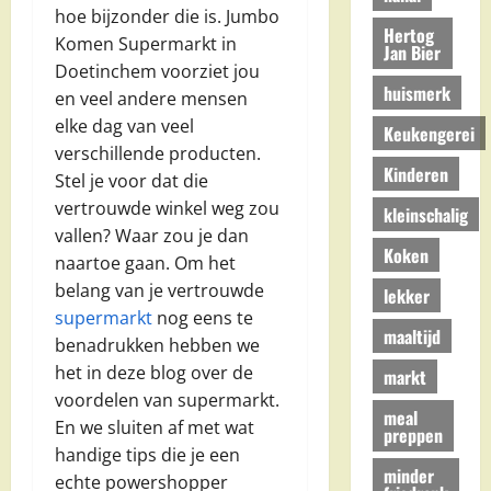
hoe bijzonder die is. Jumbo
Hertog
Komen Supermarkt in
Jan Bier
Doetinchem voorziet jou
huismerk
en veel andere mensen
elke dag van veel
Keukengerei
verschillende producten.
Kinderen
Stel je voor dat die
vertrouwde winkel weg zou
kleinschalig
vallen? Waar zou je dan
Koken
naartoe gaan. Om het
belang van je vertrouwde
lekker
supermarkt
nog eens te
maaltijd
benadrukken hebben we
het in deze blog over de
markt
voordelen van supermarkt.
meal
En we sluiten af met wat
preppen
handige tips die je een
minder
echte powershopper