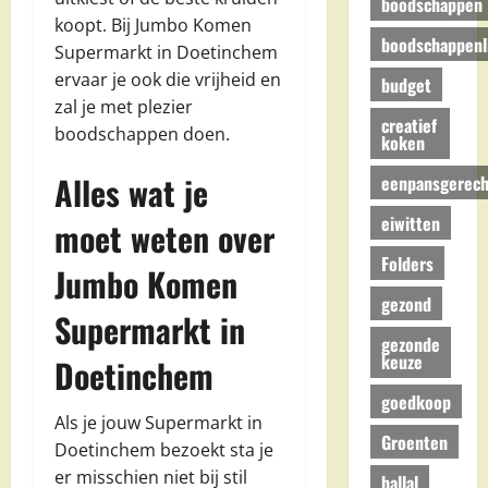
boodschappen
koopt. Bij Jumbo Komen
boodschappenli
Supermarkt in Doetinchem
ervaar je ook die vrijheid en
budget
zal je met plezier
creatief
boodschappen doen.
koken
Alles wat je
eenpansgerech
eiwitten
moet weten over
Folders
Jumbo Komen
gezond
Supermarkt in
gezonde
keuze
Doetinchem
goedkoop
Als je jouw Supermarkt in
Groenten
Doetinchem bezoekt sta je
er misschien niet bij stil
hallal