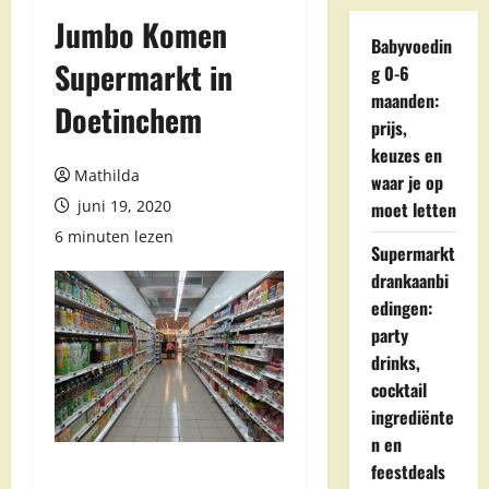
Jumbo Komen
Babyvoedin
Supermarkt in
g 0-6
maanden:
Doetinchem
prijs,
keuzes en
Mathilda
waar je op
juni 19, 2020
moet letten
6 minuten lezen
Supermarkt
drankaanbi
edingen:
party
drinks,
cocktail
ingrediënte
n en
feestdeals