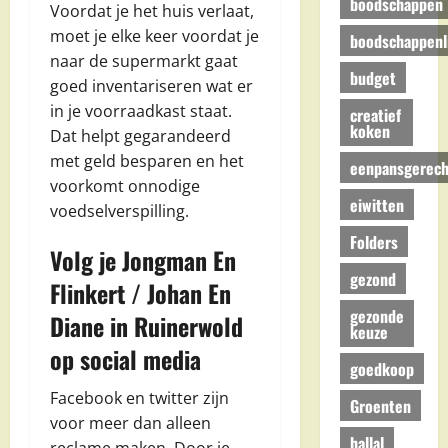
boodschappen
Voordat je het huis verlaat,
moet je elke keer voordat je
boodschappenli
naar de supermarkt gaat
budget
goed inventariseren wat er
in je voorraadkast staat.
creatief
koken
Dat helpt gegarandeerd
met geld besparen en het
eenpansgerech
voorkomt onnodige
eiwitten
voedselverspilling.
Folders
Volg je Jongman En
gezond
Flinkert / Johan En
gezonde
Diane in Ruinerwold
keuze
op social media
goedkoop
Facebook en twitter zijn
Groenten
voor meer dan alleen
hallal