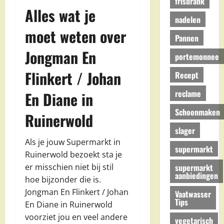
frisdrank
Alles wat je
nadelen
moet weten over
Pannen
Jongman En
portemonnee
Flinkert / Johan
Recept
reclame
En Diane in
Schoonmaken
Ruinerwold
slager
Als je jouw Supermarkt in
supermarkt
Ruinerwold bezoekt sta je
supermarkt
er misschien niet bij stil
aanbiedingen
hoe bijzonder die is.
Jongman En Flinkert / Johan
Vaatwasser
Tips
En Diane in Ruinerwold
voorziet jou en veel andere
vegetarisch