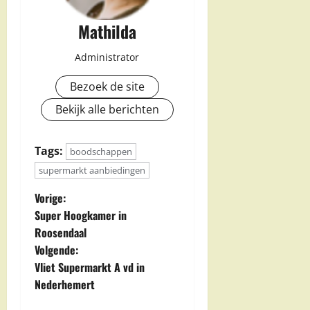
Mathilda
Administrator
Bezoek de site
Bekijk alle berichten
Tags:
boodschappen
supermarkt aanbiedingen
B
Vorige:
Super Hoogkamer in
e
Roosendaal
Volgende:
r
Vliet Supermarkt A vd in
i
Nederhemert