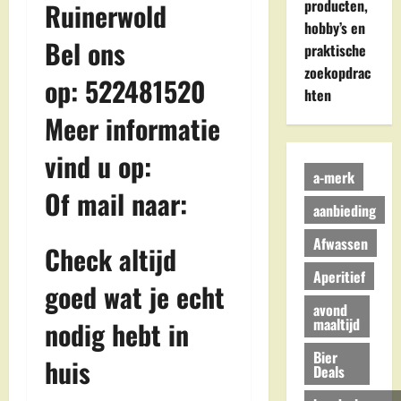
producten,
Ruinerwold
hobby’s en
Bel ons
praktische
zoekopdrac
op: 522481520
hten
Meer informatie
vind u op:
a-merk
Of mail naar:
aanbieding
Afwassen
Check altijd
Aperitief
goed wat je echt
avond
maaltijd
nodig hebt in
Bier
huis
Deals