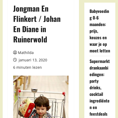
Jongman En
Babyvoedin
Flinkert / Johan
g 0-6
maanden:
En Diane in
prijs,
Ruinerwold
keuzes en
waar je op
moet letten
Mathilda
januari 13, 2020
Supermarkt
drankaanbi
6 minuten lezen
edingen:
party
drinks,
cocktail
ingrediënte
n en
feestdeals