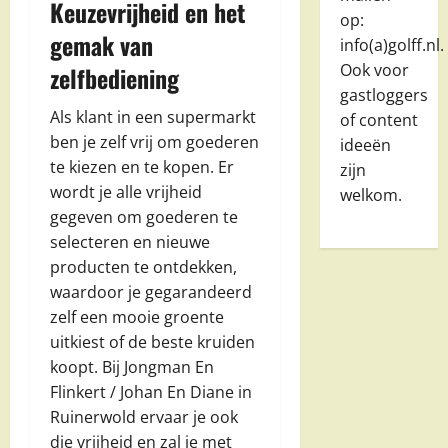
Keuzevrijheid en het
op:
gemak van
info(a)golff.nl.
Ook voor
zelfbediening
gastloggers
Als klant in een supermarkt
of content
ben je zelf vrij om goederen
ideeën
te kiezen en te kopen. Er
zijn
wordt je alle vrijheid
welkom.
gegeven om goederen te
selecteren en nieuwe
producten te ontdekken,
waardoor je gegarandeerd
zelf een mooie groente
uitkiest of de beste kruiden
koopt. Bij Jongman En
Flinkert / Johan En Diane in
Ruinerwold ervaar je ook
die vrijheid en zal je met