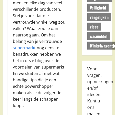
mensen elke dag van veel
Veiligheid
verschillende producten.
Stel je voor dat die
vergelijken
vertrouwde winkel weg zou
vlees
vallen? Waar zou je dan
naartoe gaan. Om het
wasmiddel
belang van je vertrouwde
Winkelwagentj
supermarkt
nog eens te
benadrukken hebben we
het in deze blog over de
voordelen van supermarkt.
Voor
En we sluiten af met wat
vragen,
handige tips die je een
opmerkingen
echte powershopper
en/of
maken als je de volgende
ideeën.
keer langs de schappen
Kunt u
loopt.
ons
mailen