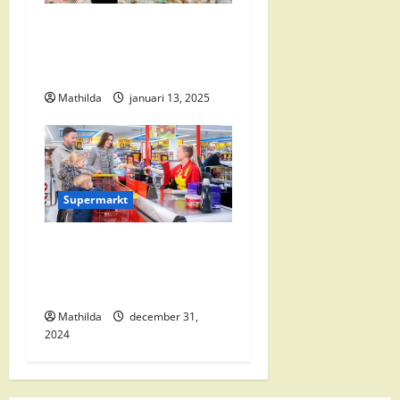
e
Vomar Folder Deze Week:
Alle Aanbiedingen en
Kortingen
Mathilda
januari 13, 2025
Supermarkt
Nettorama Supermarkten:
Kwaliteit en Voordelige
Boodschappen Dichtbij
Mathilda
december 31,
2024