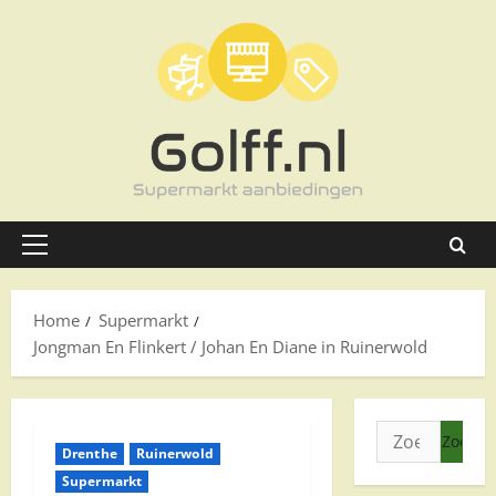
Ga
naar
de
inhoud
Primair
menu
Home
Supermarkt
Jongman En Flinkert / Johan En Diane in Ruinerwold
Zoeken
Drenthe
Ruinerwold
naar:
Supermarkt