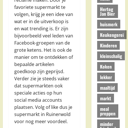
reclame maken. Door je
favoriete supermarkt te
Hertog
Jan Bier
volgen, krijg je een idee van
wat er in de uitverkoop is
huismerk
en wat trending is. Er zijn
Keukengerei
bijvoorbeeld veel leden van
Facebook-groepen van de
Kinderen
grote ketens. Het is ook de
kleinschalig
manier om te ontdekken of
bepaalde artikelen
Koken
goedkoop zijn geprijsd.
lekker
Verder zie je steeds vaker
dat supermarkten ook
maaltijd
speciale acties op hun
markt
social media accounts
plaatsen. Volg of like dus je
meal
preppen
supermarkt in Ruinerwold
voor nog meer voordeel.
minder