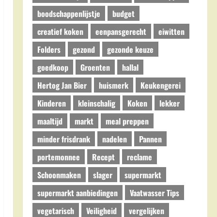
boodschappenlijstje
budget
creatief koken
eenpansgerecht
eiwitten
Folders
gezond
gezonde keuze
goedkoop
Groenten
hallal
Hertog Jan Bier
huismerk
Keukengerei
Kinderen
kleinschalig
Koken
lekker
maaltijd
markt
meal preppen
minder frisdrank
nadelen
Pannen
portemonnee
Recept
reclame
Schoonmaken
slager
supermarkt
supermarkt aanbiedingen
Vaatwasser Tips
vegetarisch
Veiligheid
vergelijken