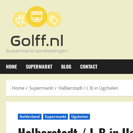
Ga
naar
de
inhoud
HOME
SUPERMARKT
BLOG
CONTACT
Home
Supermarkt
Halberstadt / L B in Ugchelen
Gelderland
Supermarkt
Ugchelen
Halberstadt / L B in U