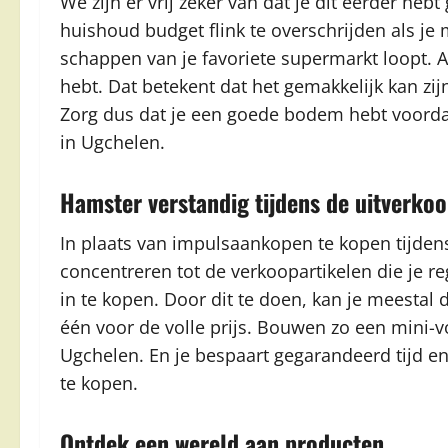
We zijn er vrij zeker van dat je dit eerder h
huishoud budget flink te overschrijden als j
schappen van je favoriete supermarkt loopt. Al
hebt. Dat betekent dat het gemakkelijk kan zijn
Zorg dus dat je een goede bodem hebt voorda
in Ugchelen.
Hamster verstandig tijdens de uitverko
In plaats van impulsaankopen te kopen tijden
concentreren tot de verkoopartikelen die je re
in te kopen. Door dit te doen, kan je meestal 
één voor de volle prijs. Bouwen zo een mini-vo
Ugchelen. En je bespaart gegarandeerd tijd en
te kopen.
Ontdek een wereld aan producten