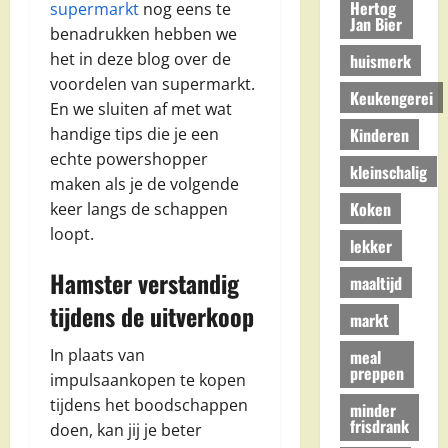
Hertog
supermarkt
nog eens te
Jan Bier
benadrukken hebben we
het in deze blog over de
huismerk
voordelen van supermarkt.
Keukengerei
En we sluiten af met wat
Kinderen
handige tips die je een
echte powershopper
kleinschalig
maken als je de volgende
Koken
keer langs de schappen
loopt.
lekker
Hamster verstandig
maaltijd
tijdens de uitverkoop
markt
In plaats van
meal
preppen
impulsaankopen te kopen
tijdens het boodschappen
minder
frisdrank
doen, kan jij je beter