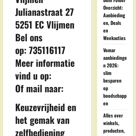
Boni Folder
Overzicht:
Julianastraat 27
Aanbieding
5251 EC Vlijmen
en, Deals
en
Bel ons
Weekacties
op: 735116117
Vomar
aanbiedinge
Meer informatie
n 2026:
vind u op:
slim
besparen
Of mail naar:
op
boodschapp
en
Keuzevrijheid en
Alles over
het gemak van
winkels,
zelfbediening
producten,