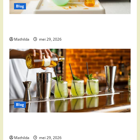
Blog
Babyvoeding 0-6 maanden: prijs, keuzes en waar je
op moet letten
Mathilda
mei 29, 2026
Blog
Supermarkt drankaanbiedingen: party drinks,
cocktail ingrediënten en feestdeals
Mathilda
mei 29, 2026