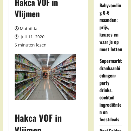
Hakca VOF in
Babyvoedin
Vlijmen
g 0-6
maanden:
prijs,
Mathilda
keuzes en
juli 11, 2020
waar je op
5 minuten lezen
moet letten
Supermarkt
drankaanbi
edingen:
party
drinks,
cocktail
ingrediënte
n en
Hakca VOF in
feestdeals
Vlijmen