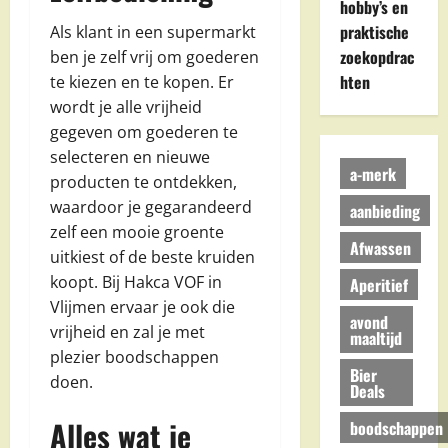
hobby’s en
praktische
Als klant in een supermarkt
zoekopdrac
ben je zelf vrij om goederen
hten
te kiezen en te kopen. Er
wordt je alle vrijheid
gegeven om goederen te
selecteren en nieuwe
a-merk
producten te ontdekken,
waardoor je gegarandeerd
aanbieding
zelf een mooie groente
Afwassen
uitkiest of de beste kruiden
koopt. Bij Hakca VOF in
Aperitief
Vlijmen ervaar je ook die
avond
vrijheid en zal je met
maaltijd
plezier boodschappen
Bier
doen.
Deals
Alles wat je
boodschappen