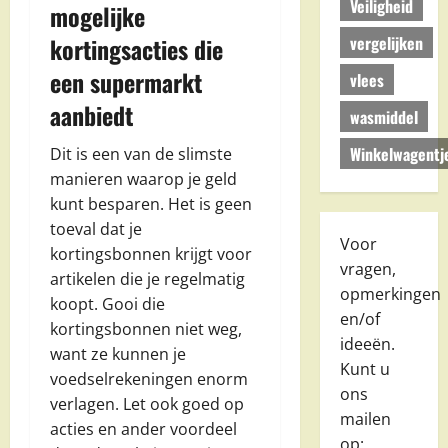
Veiligheid
mogelijke
vergelijken
kortingsacties die
een supermarkt
vlees
aanbiedt
wasmiddel
Winkelwagentj
Dit is een van de slimste
manieren waarop je geld
kunt besparen. Het is geen
toeval dat je
Voor
kortingsbonnen krijgt voor
vragen,
artikelen die je regelmatig
opmerkingen
koopt. Gooi die
en/of
kortingsbonnen niet weg,
ideeën.
want ze kunnen je
Kunt u
voedselrekeningen enorm
ons
verlagen. Let ook goed op
mailen
acties en ander voordeel
op: