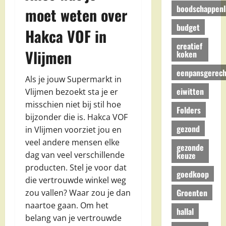
boodschappenli
moet weten over
budget
Hakca VOF in
creatief
Vlijmen
koken
eenpansgerech
Als je jouw Supermarkt in
eiwitten
Vlijmen bezoekt sta je er
misschien niet bij stil hoe
Folders
bijzonder die is. Hakca VOF
gezond
in Vlijmen voorziet jou en
veel andere mensen elke
gezonde
keuze
dag van veel verschillende
producten. Stel je voor dat
goedkoop
die vertrouwde winkel weg
Groenten
zou vallen? Waar zou je dan
naartoe gaan. Om het
hallal
belang van je vertrouwde