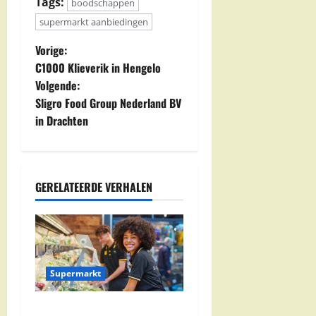
Tags:
boodschappen
supermarkt aanbiedingen
B
Vorige:
C1000 Klieverik in Hengelo
e
Volgende:
Sligro Food Group Nederland BV
r
in Drachten
i
c
GERELATEERDE VERHALEN
h
t
n
Supermarkt
a
Jumbo Zwolle: