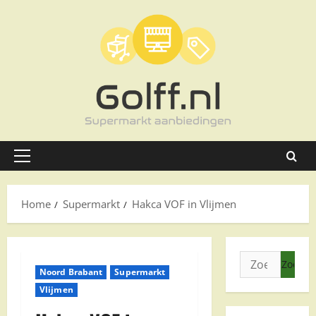
Ga
naar
de
inhoud
Primair
menu
Home
Supermarkt
Hakca VOF in Vlijmen
Zoeken
Noord Brabant
Supermarkt
naar:
Vlijmen