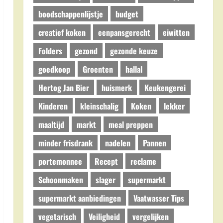
boodschappenlijstje
budget
creatief koken
eenpansgerecht
eiwitten
Folders
gezond
gezonde keuze
goedkoop
Groenten
hallal
Hertog Jan Bier
huismerk
Keukengerei
Kinderen
kleinschalig
Koken
lekker
maaltijd
markt
meal preppen
minder frisdrank
nadelen
Pannen
portemonnee
Recept
reclame
Schoonmaken
slager
supermarkt
supermarkt aanbiedingen
Vaatwasser Tips
vegetarisch
Veiligheid
vergelijken