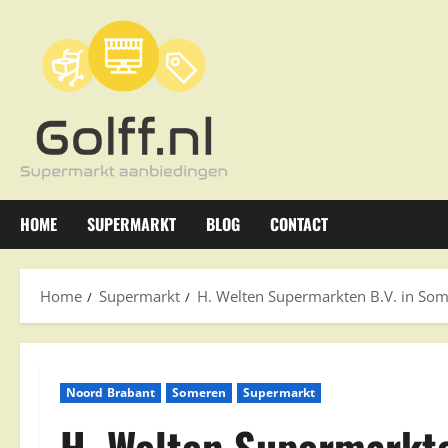
Ga
naar
de
inhoud
HOME
SUPERMARKT
BLOG
CONTACT
Home
Supermarkt
H. Welten Supermarkten B.V. in So
Noord Brabant
Someren
Supermarkt
H. Welten Supermarkte