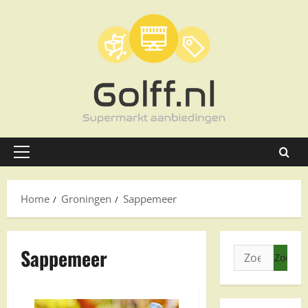
Ga
naar
de
inhoud
Primair
menu
Home
Groningen
Sappemeer
Sappemeer
Zoeken
naar: