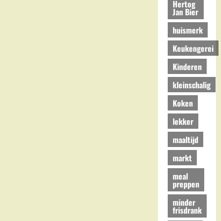
Hertog
Jan Bier
huismerk
Keukengerei
Kinderen
kleinschalig
Koken
lekker
maaltijd
markt
meal
preppen
minder
frisdrank