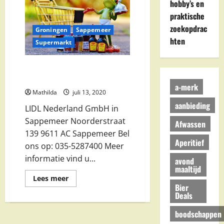
hobby’s en
Rotterdam
&
praktische
Zn
in
zoekopdrac
Groningen
Sappemeer
Sappemeer
hten
Supermarkt
LIDL Nederland GmbH in
Sappemeer
a-merk
Mathilda
juli 13, 2020
aanbieding
LIDL Nederland GmbH in
Sappemeer Noorderstraat
Afwassen
139 9611 AC Sappemeer Bel
Aperitief
ons op: 035-5287400 Meer
informatie vind u...
avond
maaltijd
Lees
Lees meer
meer
Bier
over
Deals
LIDL
Nederland
boodschappen
GmbH
in