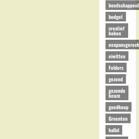
Sappemeer
boodschappenli
budget
creatief
koken
eenpansgerech
eiwitten
Folders
gezond
gezonde
keuze
goedkoop
Groenten
hallal