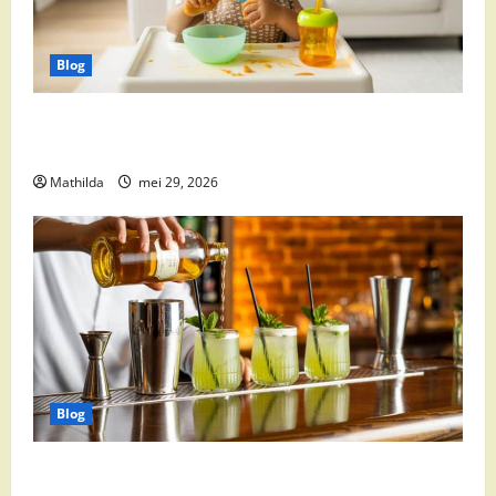
Blog
Babyvoeding 0-6 maanden: prijs, keuzes en waar je
op moet letten
Mathilda
mei 29, 2026
Blog
Supermarkt drankaanbiedingen: party drinks,