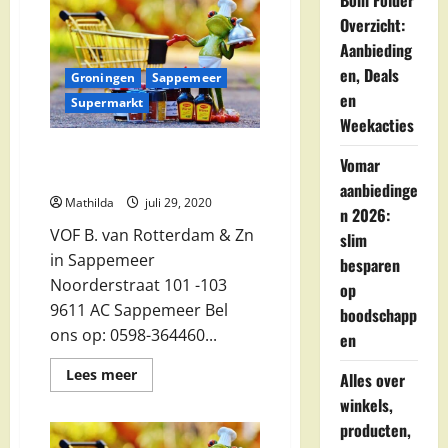
Boni Folder
De
Boer
Overzicht:
Sappemeer
in
Aanbieding
Sappemeer
en, Deals
Groningen
Sappemeer
en
Supermarkt
Weekacties
VOF B. van Rotterdam & Zn in
Vomar
Sappemeer
aanbiedinge
Mathilda
juli 29, 2020
n 2026:
VOF B. van Rotterdam & Zn
slim
in Sappemeer
besparen
Noorderstraat 101 -103
op
9611 AC Sappemeer Bel
boodschapp
ons op: 0598-364460...
en
Lees
Lees meer
Alles over
meer
over
winkels,
VOF
producten,
B.
van