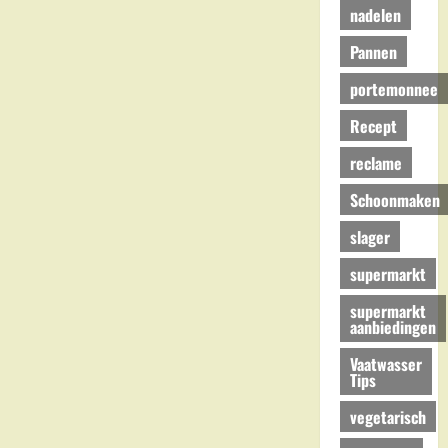
nadelen
Pannen
portemonnee
Recept
reclame
Schoonmaken
slager
supermarkt
supermarkt
aanbiedingen
Vaatwasser
Tips
vegetarisch