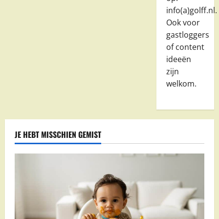
info(a)golff.nl.
Ook voor
gastloggers
of content
ideeën
zijn
welkom.
JE HEBT MISSCHIEN GEMIST