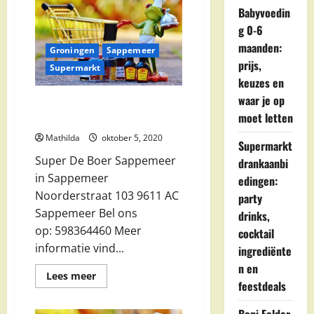
Babyvoedin
g 0-6
maanden:
Groningen
Sappemeer
prijs,
Supermarkt
keuzes en
waar je op
Super De Boer Sappemeer in
moet letten
Sappemeer
Mathilda
oktober 5, 2020
Supermarkt
Super De Boer Sappemeer
drankaanbi
in Sappemeer
edingen:
Noorderstraat 103 9611 AC
party
Sappemeer Bel ons
drinks,
op: 598364460 Meer
cocktail
informatie vind...
ingrediënte
n en
Lees
Lees meer
feestdeals
meer
over
Super