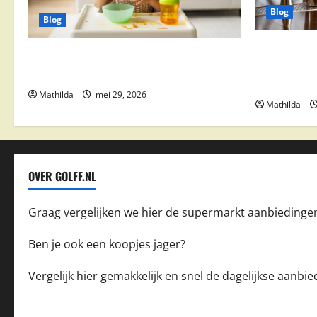
Blog
Blog
Supermarkt
Babyvoeding 0-6 maanden: prijs, keuzes
drinks, coc
en waar je op moet letten
feestdeals
Mathilda
mei 29, 2026
Mathilda
OVER GOLFF.NL
Graag vergelijken we hier de supermarkt aanbiedinge
Ben je ook een koopjes jager?
Vergelijk hier gemakkelijk en snel de dagelijkse aanb