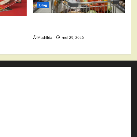
Blog
Vomar aanbiedingen 2026: slim
edingen,
besparen op boodschappen
Mathilda
mei 29, 2026