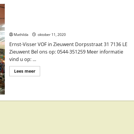
Ernst-Visser VOF in Zieuwent
Mathilda
oktober 11, 2020
Ernst-Visser VOF in Zieuwent Dorpsstraat 31 7136 LE
Zieuwent Bel ons op: 0544-351259 Meer informatie
vind u op: ...
Lees
Lees meer
meer
over
Ernst-
Visser
VOF
in
Zieuwent