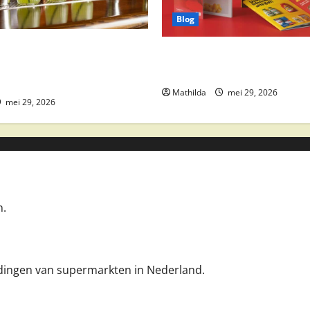
Blog
 drankaanbiedingen: party
Boni Folder Overzicht: Aanbi
ktail ingrediënten en
Deals en Weekacties
Mathilda
mei 29, 2026
mei 29, 2026
n.
iedingen van supermarkten in Nederland.