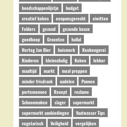
boodschappenlijstje
budget
creatief koken
eenpansgerecht
eiwitten
Folders
gezond
gezonde keuze
goedkoop
Groenten
hallal
Hertog Jan Bier
huismerk
Keukengerei
Kinderen
kleinschalig
Koken
lekker
maaltijd
markt
meal preppen
minder frisdrank
nadelen
Pannen
portemonnee
Recept
reclame
Schoonmaken
slager
supermarkt
supermarkt aanbiedingen
Vaatwasser Tips
vegetarisch
Veiligheid
vergelijken