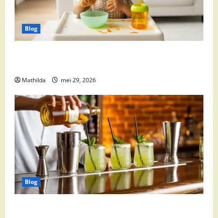
Blog
Babyvoeding 0-6 maanden: prijs, keuzes en waar je
op moet letten
Mathilda
mei 29, 2026
Blog
Supermarkt drankaanbiedingen: party drinks,