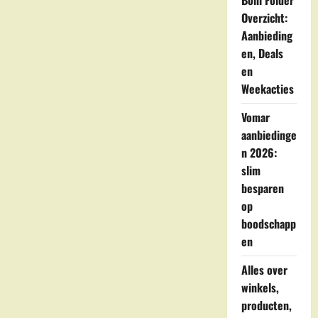
Boni Folder
Alphen
Overzicht:
Aanbieding
en, Deals
en
Weekacties
Vomar
aanbiedinge
n 2026:
slim
besparen
op
boodschapp
en
Alles over
winkels,
producten,