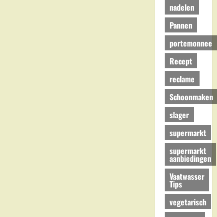
nadelen
Pannen
portemonnee
Recept
reclame
Schoonmaken
slager
supermarkt
supermarkt
aanbiedingen
Vaatwasser
Tips
vegetarisch