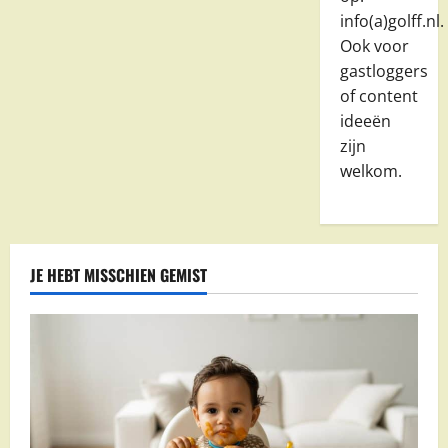
info(a)golff.nl.
Ook voor
gastloggers
of content
ideeën
zijn
welkom.
JE HEBT MISSCHIEN GEMIST