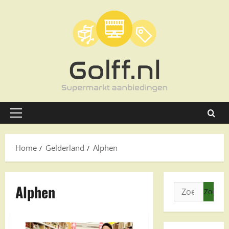
Ga
naar
de
inhoud
Primair
menu
Home
Gelderland
Alphen
Alphen
Zoeken
naar: