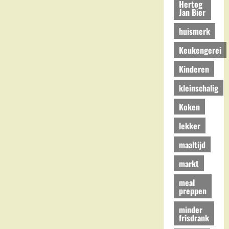
Hertog
Jan Bier
huismerk
Keukengerei
Kinderen
kleinschalig
Koken
lekker
maaltijd
markt
meal
preppen
minder
frisdrank