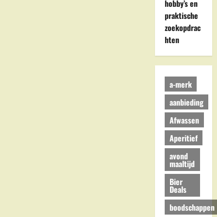
hobby’s en
praktische
zoekopdrac
hten
a-merk
aanbieding
Afwassen
Aperitief
avond
maaltijd
Bier
Deals
boodschappen