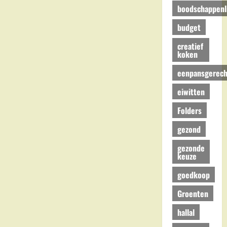
boodschappenli
budget
creatief
koken
eenpansgerech
eiwitten
Folders
gezond
gezonde
keuze
goedkoop
Groenten
hallal