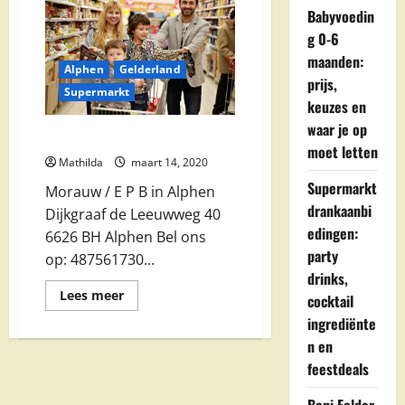
Babyvoedin
g 0-6
maanden:
Alphen
Gelderland
prijs,
Supermarkt
keuzes en
waar je op
Morauw / E P B in Alphen
moet letten
Mathilda
maart 14, 2020
Supermarkt
Morauw / E P B in Alphen
drankaanbi
Dijkgraaf de Leeuwweg 40
edingen:
6626 BH Alphen Bel ons
party
op: 487561730...
drinks,
Lees
Lees meer
cocktail
meer
over
ingrediënte
Morauw
n en
/
E
feestdeals
P
B
in