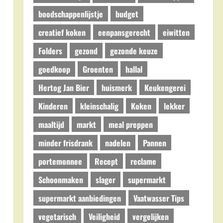
boodschappenlijstje
budget
creatief koken
eenpansgerecht
eiwitten
Folders
gezond
gezonde keuze
goedkoop
Groenten
hallal
Hertog Jan Bier
huismerk
Keukengerei
Kinderen
kleinschalig
Koken
lekker
maaltijd
markt
meal preppen
minder frisdrank
nadelen
Pannen
portemonnee
Recept
reclame
Schoonmaken
slager
supermarkt
supermarkt aanbiedingen
Vaatwasser Tips
vegetarisch
Veiligheid
vergelijken