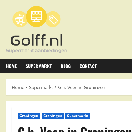
Ga
naar
de
inhoud
HOME
SUPERMARKT
BLOG
CONTACT
Home
Supermarkt
G.h. Veen in Groningen
Groningen
Groningen
Supermarkt
G.h. Veen in Groningen