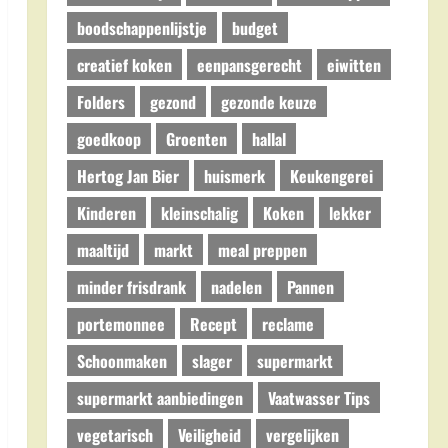
boodschappenlijstje
budget
creatief koken
eenpansgerecht
eiwitten
Folders
gezond
gezonde keuze
goedkoop
Groenten
hallal
Hertog Jan Bier
huismerk
Keukengerei
Kinderen
kleinschalig
Koken
lekker
maaltijd
markt
meal preppen
minder frisdrank
nadelen
Pannen
portemonnee
Recept
reclame
Schoonmaken
slager
supermarkt
supermarkt aanbiedingen
Vaatwasser Tips
vegetarisch
Veiligheid
vergelijken