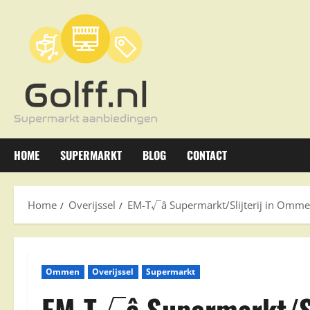
Ga
naar
de
inhoud
HOME
SUPERMARKT
BLOG
CONTACT
Home
Overijssel
EM-T√â Supermarkt/Slijterij in Omm
Ommen
Overijssel
Supermarkt
EM-T√â Supermarkt/Sl