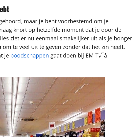
ebt
ebt gehoord, maar je bent voorbestemd om je
e maag knort op hetzelfde moment dat je door de
les ziet er nu eenmaal smakelijker uit als je honger
 om te veel uit te geven zonder dat het zin heeft.
t je
boodschappen
gaat doen bij EM-T√â