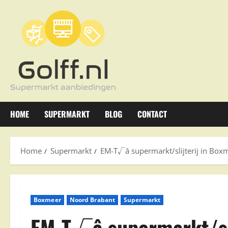
Ga
naar
de
inhoud
HOME
SUPERMARKT
BLOG
CONTACT
Home
Supermarkt
EM-T√â supermarkt/slijterij in Box
Boxmeer
Noord Brabant
Supermarkt
EM-T√â supermarkt/sli