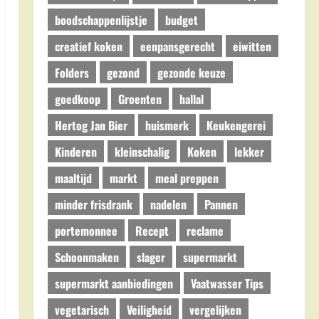
boodschappenlijstje
budget
creatief koken
eenpansgerecht
eiwitten
Folders
gezond
gezonde keuze
goedkoop
Groenten
hallal
Hertog Jan Bier
huismerk
Keukengerei
Kinderen
kleinschalig
Koken
lekker
maaltijd
markt
meal preppen
minder frisdrank
nadelen
Pannen
portemonnee
Recept
reclame
Schoonmaken
slager
supermarkt
supermarkt aanbiedingen
Vaatwasser Tips
vegetarisch
Veiligheid
vergelijken