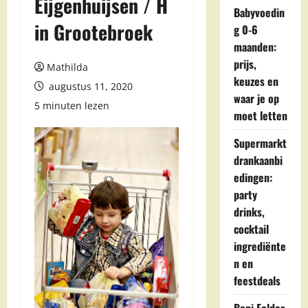
Eijgenhuijsen / H
Babyvoedin
in Grootebroek
g 0-6
maanden:
prijs,
Mathilda
keuzes en
augustus 11, 2020
waar je op
5 minuten lezen
moet letten
Supermarkt
drankaanbi
edingen:
party
drinks,
cocktail
ingrediënte
n en
feestdeals