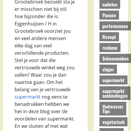
Grootebroek bezoekt sta je
nadelen
er misschien niet bij stil
Pannen
hoe bijzonder die is.
Eijgenhuijsen / H in
portemonnee
Grootebroek voorziet jou
Recept
en veel andere mensen
elke dag van veel
reclame
verschillende producten.
Schoonmaken
Stel je voor dat die
vertrouwde winkel weg zou
slager
vallen? Waar zou je dan
supermarkt
naartoe gaan. Om het
belang van je vertrouwde
supermarkt
aanbiedingen
supermarkt
nog eens te
benadrukken hebben we
Vaatwasser
Tips
het in deze blog over de
voordelen van supermarkt.
vegetarisch
En we sluiten af met wat