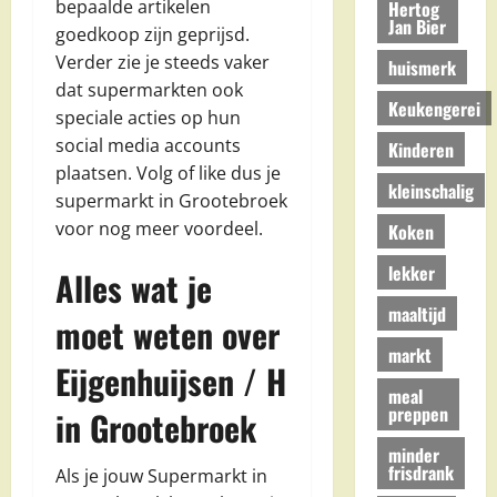
bepaalde artikelen
Hertog
Jan Bier
goedkoop zijn geprijsd.
Verder zie je steeds vaker
huismerk
dat supermarkten ook
Keukengerei
speciale acties op hun
social media accounts
Kinderen
plaatsen. Volg of like dus je
kleinschalig
supermarkt in Grootebroek
voor nog meer voordeel.
Koken
lekker
Alles wat je
maaltijd
moet weten over
markt
Eijgenhuijsen / H
meal
preppen
in Grootebroek
minder
frisdrank
Als je jouw Supermarkt in