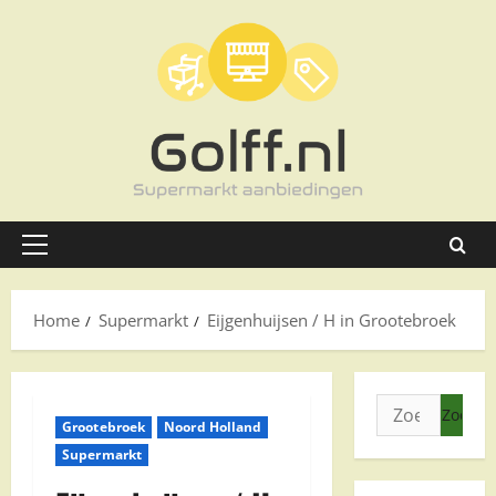
Ga
naar
de
inhoud
Primair
menu
Home
Supermarkt
Eijgenhuijsen / H in Grootebroek
Zoeken
Grootebroek
Noord Holland
naar:
Supermarkt