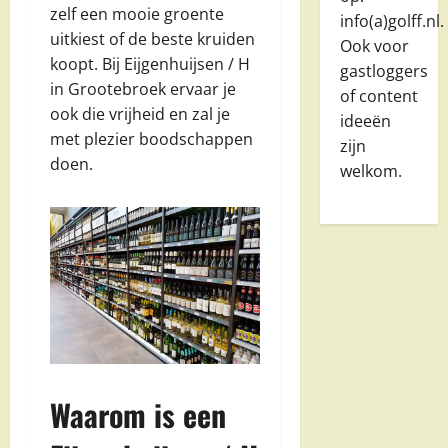
zelf een mooie groente
info(a)golff.nl.
uitkiest of de beste kruiden
Ook voor
koopt. Bij Eijgenhuijsen / H
gastloggers
in Grootebroek ervaar je
of content
ook die vrijheid en zal je
ideeën
met plezier boodschappen
zijn
doen.
welkom.
Waarom is een