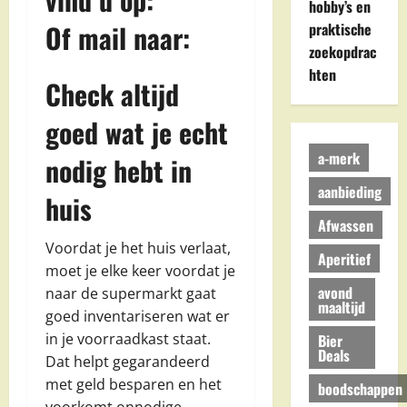
hobby’s en
Of mail naar:
praktische
zoekopdrac
hten
Check altijd
goed wat je echt
a-merk
nodig hebt in
aanbieding
huis
Afwassen
Voordat je het huis verlaat,
Aperitief
moet je elke keer voordat je
avond
naar de supermarkt gaat
maaltijd
goed inventariseren wat er
in je voorraadkast staat.
Bier
Deals
Dat helpt gegarandeerd
met geld besparen en het
boodschappen