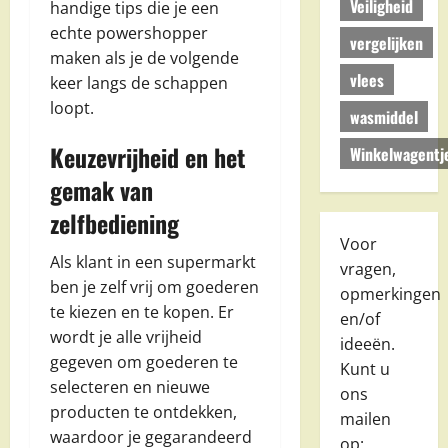
Veiligheid
handige tips die je een
echte powershopper
vergelijken
maken als je de volgende
vlees
keer langs de schappen
loopt.
wasmiddel
Keuzevrijheid en het
Winkelwagentj
gemak van
zelfbediening
Voor
Als klant in een supermarkt
vragen,
ben je zelf vrij om goederen
opmerkingen
te kiezen en te kopen. Er
en/of
wordt je alle vrijheid
ideeën.
gegeven om goederen te
Kunt u
selecteren en nieuwe
ons
producten te ontdekken,
mailen
waardoor je gegarandeerd
op: