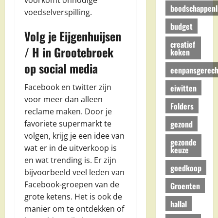
voorkomt onnodige
boodschappenli
voedselverspilling.
budget
Volg je Eijgenhuijsen
creatief
/ H in Grootebroek
koken
op social media
eenpansgerech
Facebook en twitter zijn
eiwitten
voor meer dan alleen
Folders
reclame maken. Door je
gezond
favoriete supermarkt te
volgen, krijg je een idee van
gezonde
wat er in de uitverkoop is
keuze
en wat trending is. Er zijn
goedkoop
bijvoorbeeld veel leden van
Facebook-groepen van de
Groenten
grote ketens. Het is ook de
hallal
manier om te ontdekken of