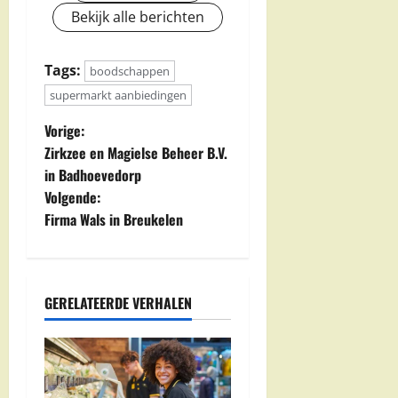
Bekijk alle berichten
Tags:
boodschappen
supermarkt aanbiedingen
B
Vorige:
Zirkzee en Magielse Beheer B.V.
e
in Badhoevedorp
Volgende:
r
Firma Wals in Breukelen
i
c
GERELATEERDE VERHALEN
h
t