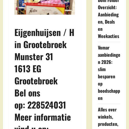
Boni Folder
Overzicht:
Aanbieding
en, Deals
en
Eijgenhuijsen / H
Weekacties
in Grootebroek
Vomar
Munster 31
aanbiedinge
n 2026:
1613 EG
slim
besparen
Grootebroek
op
Bel ons
boodschapp
en
op: 228524031
Alles over
Meer informatie
winkels,
producten,
vind u op: