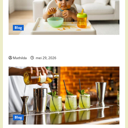
Blog
Babyvoeding 0-6 maanden: prijs, keuzes en waar je
op moet letten
Mathilda
mei 29, 2026
Blog