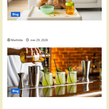
Blog
Babyvoeding 0-6 maanden: prijs, keuzes en waar je
op moet letten
Mathilda
mei 29, 2026
Blog
Supermarkt drankaanbiedingen: party drinks,