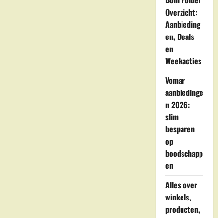
Boni Folder
VOF
in
Overzicht:
Barger
Compascuum
Aanbieding
en, Deals
en
Weekacties
Vomar
aanbiedinge
n 2026:
slim
besparen
op
boodschapp
en
Alles over
winkels,
producten,