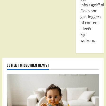
info(a)golff.nl.
Ook voor
gastloggers
of content
ideeën
zijn
welkom.
JE HEBT MISSCHIEN GEMIST