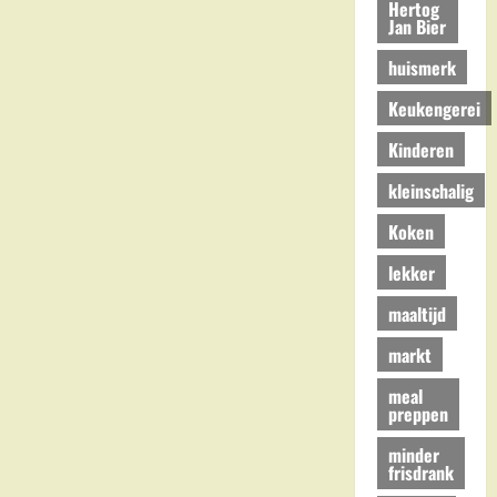
Hertog
Jan Bier
huismerk
Keukengerei
Kinderen
kleinschalig
Koken
lekker
maaltijd
markt
meal
preppen
minder
frisdrank