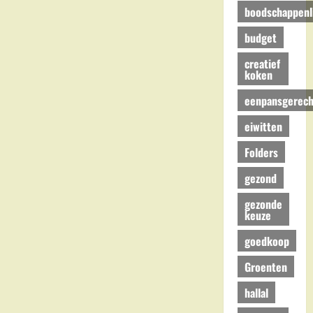
boodschappenli
budget
creatief
koken
eenpansgerech
eiwitten
Folders
gezond
gezonde
keuze
goedkoop
Groenten
hallal