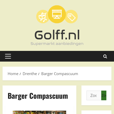
Ga
naar
de
inhoud
Primair
menu
Home
Drenthe
Barger Compascuum
Barger Compascuum
Zoeken
naar: