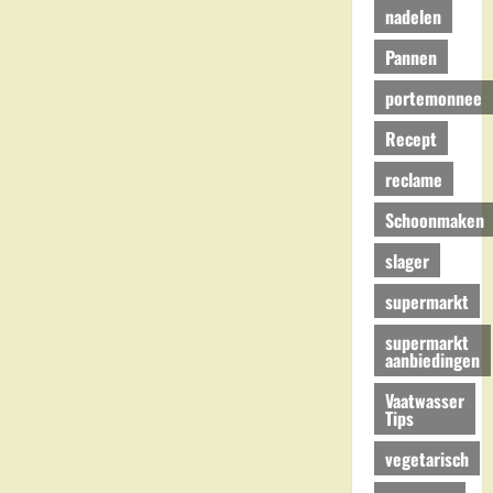
nadelen
Pannen
portemonnee
Recept
reclame
Schoonmaken
slager
supermarkt
supermarkt
aanbiedingen
Vaatwasser
Tips
vegetarisch