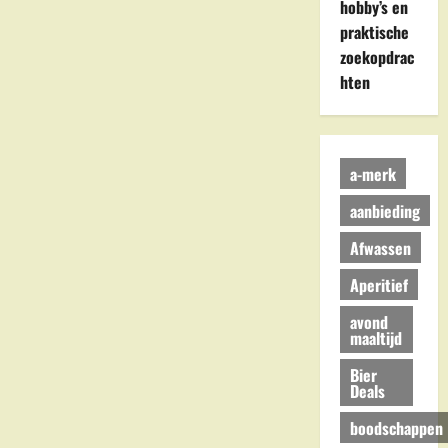
hobby’s en
praktische
zoekopdrac
hten
a-merk
aanbieding
Afwassen
Aperitief
avond
maaltijd
Bier
Deals
boodschappen