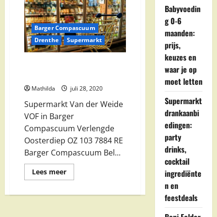
Babyvoedin
g 0-6
Barger Compascuum
maanden:
Drenthe
Supermarkt
prijs,
keuzes en
Supermarkt Van der Weide VOF
waar je op
in Barger Compascuum
moet letten
Mathilda
juli 28, 2020
Supermarkt
Supermarkt Van der Weide
drankaanbi
VOF in Barger
edingen:
Compascuum Verlengde
party
Oosterdiep OZ 103 7884 RE
drinks,
Barger Compascuum Bel...
cocktail
Lees
Lees meer
ingrediënte
meer
n en
over
Supermarkt
feestdeals
Van
der
Weide