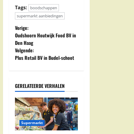
Tags:
boodschappen
supermarkt aanbiedingen
B
Vorige:
Oudshoorn Houtwijk Food BV in
e
Den Haag
Volgende:
r
Plus Retail BV in Budel-schoot
i
c
GERELATEERDE VERHALEN
h
t
n
Supermarkt
a