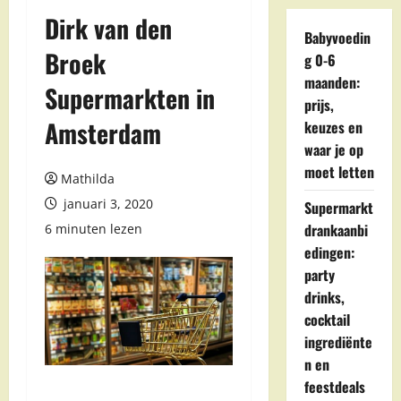
Dirk van den
Babyvoedin
Broek
g 0-6
maanden:
Supermarkten in
prijs,
Amsterdam
keuzes en
waar je op
moet letten
Mathilda
januari 3, 2020
Supermarkt
drankaanbi
6 minuten lezen
edingen:
party
drinks,
cocktail
ingrediënte
n en
feestdeals