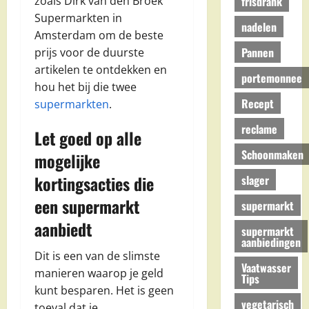
zoals Dirk van den Broek
frisdrank
Supermarkten in
nadelen
Amsterdam om de beste
Pannen
prijs voor de duurste
artikelen te ontdekken en
portemonnee
hou het bij die twee
Recept
supermarkten
.
reclame
Let goed op alle
Schoonmaken
mogelijke
kortingsacties die
slager
een supermarkt
supermarkt
aanbiedt
supermarkt
aanbiedingen
Dit is een van de slimste
Vaatwasser
manieren waarop je geld
Tips
kunt besparen. Het is geen
vegetarisch
toeval dat je