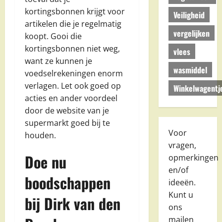
kortingsbonnen krijgt voor
Veiligheid
artikelen die je regelmatig
vergelijken
koopt. Gooi die
kortingsbonnen niet weg,
vlees
want ze kunnen je
wasmiddel
voedselrekeningen enorm
verlagen. Let ook goed op
Winkelwagentj
acties en ander voordeel
door de website van je
supermarkt goed bij te
Voor
houden.
vragen,
Doe nu
opmerkingen
en/of
boodschappen
ideeën.
Kunt u
bij Dirk van den
ons
mailen