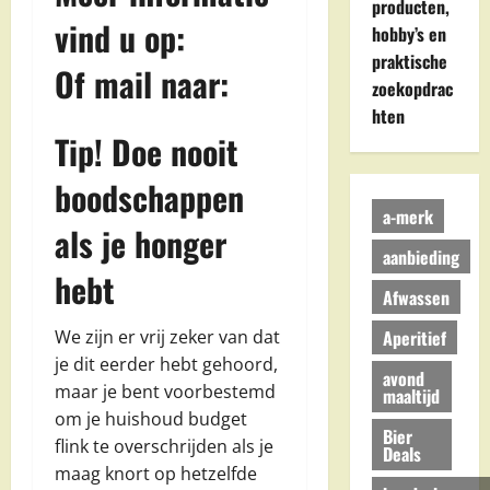
producten,
vind u op:
hobby’s en
praktische
Of mail naar:
zoekopdrac
hten
Tip! Doe nooit
boodschappen
a-merk
als je honger
aanbieding
hebt
Afwassen
We zijn er vrij zeker van dat
Aperitief
je dit eerder hebt gehoord,
avond
maar je bent voorbestemd
maaltijd
om je huishoud budget
Bier
flink te overschrijden als je
Deals
maag knort op hetzelfde