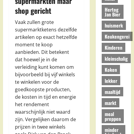
supermarkten maar
shop gericht
Hertog
Jan Bier
Vaak zullen grote
huismerk
supermarktketens dezelfde
Keukengerei
artikelen op exact hetzelfde
moment te koop
Kinderen
aanbieden. Dit betekent
kleinschalig
dat hoewel je in de
verleiding kunt komen om
Koken
bijvoorbeeld bij vijf winkels
lekker
te winkelen voor de
goedkoopste producten,
maaltijd
de kosten in tijd en energie
markt
het rendement
waarschijnlijk niet waard
meal
preppen
zijn. Vergelijken daarom de
prijzen in twee winkels
minder