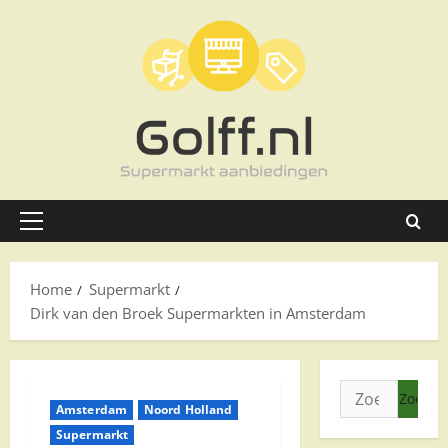
Ga
naar
de
inhoud
Primair
menu
Home
Supermarkt
Dirk van den Broek Supermarkten in Amsterdam
Zoeken
Amsterdam
Noord Holland
naar:
Supermarkt