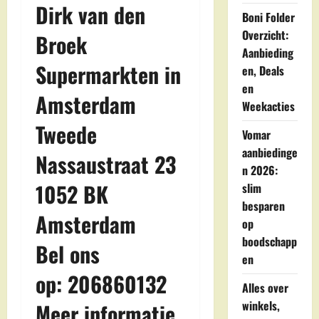
Dirk van den
Boni Folder
Overzicht:
Broek
Aanbieding
Supermarkten in
en, Deals
en
Amsterdam
Weekacties
Tweede
Vomar
aanbiedinge
Nassaustraat 23
n 2026:
1052 BK
slim
besparen
Amsterdam
op
boodschapp
Bel ons
en
op: 206860132
Alles over
winkels,
Meer informatie