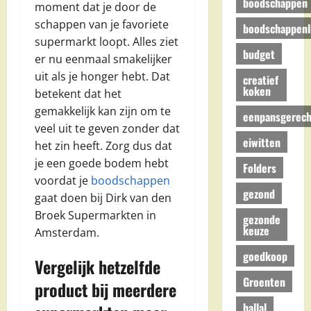
boodschappen
moment dat je door de
schappen van je favoriete
boodschappenli
supermarkt loopt. Alles ziet
budget
er nu eenmaal smakelijker
uit als je honger hebt. Dat
creatief
koken
betekent dat het
gemakkelijk kan zijn om te
eenpansgerech
veel uit te geven zonder dat
eiwitten
het zin heeft. Zorg dus dat
je een goede bodem hebt
Folders
voordat je
boodschappen
gezond
gaat doen bij Dirk van den
Broek Supermarkten in
gezonde
keuze
Amsterdam.
goedkoop
Vergelijk hetzelfde
Groenten
product bij meerdere
hallal