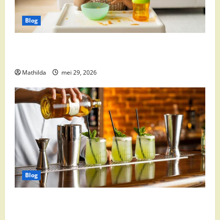
Blog
Babyvoeding 0-6 maanden: prijs, keuzes en waar je
op moet letten
Mathilda
mei 29, 2026
Blog
Supermarkt drankaanbiedingen: party drinks,
cocktail ingrediënten en feestdeals