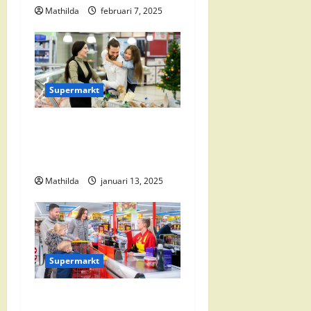
Mathilda
februari 7, 2025
g
a
t
Supermarkt
i
Vomar Folder Deze Week:
e
Alle Aanbiedingen en
Kortingen
Mathilda
januari 13, 2025
Supermarkt
Nettorama Supermarkten: