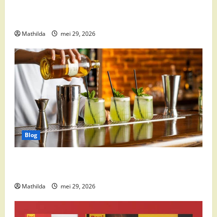
Babyvoeding 0-6 maanden: prijs, keuzes en waar je
op moet letten
Mathilda
mei 29, 2026
Blog
Supermarkt drankaanbiedingen: party drinks,
cocktail ingrediënten en feestdeals
Mathilda
mei 29, 2026