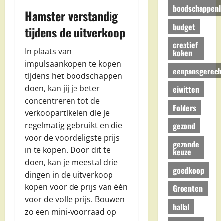
boodschappenli
Hamster verstandig
budget
tijdens de uitverkoop
creatief
In plaats van
koken
impulsaankopen te kopen
eenpansgerech
tijdens het boodschappen
doen, kan jij je beter
eiwitten
concentreren tot de
Folders
verkoopartikelen die je
gezond
regelmatig gebruikt en die
voor de voordeligste prijs
gezonde
in te kopen. Door dit te
keuze
doen, kan je meestal drie
goedkoop
dingen in de uitverkoop
kopen voor de prijs van één
Groenten
voor de volle prijs. Bouwen
hallal
zo een mini-voorraad op