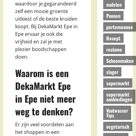
waardoor je gegarandeerd
nadelen
zelf een mooie groente
Pannen
uitkiest of de beste kruiden
koopt. Bij DekaMarkt Epe in
portemonnee
Epe ervaar je ook die
Recept
vrijheid en zal je met
reclame
plezier boodschappen
doen.
Schoonmaken
Waarom is een
slager
DekaMarkt Epe
supermarkt
supermarkt
in Epe niet meer
aanbiedingen
weg te denken?
Vaatwasser
Tips
Er zijn veel voordelen aan
vegetarisch
het shoppen in een