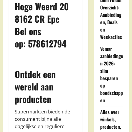
Boni Folder
Hoge Weerd 20
Overzicht:
Aanbieding
8162 CR Epe
en, Deals
Bel ons
en
Weekacties
op: 578612794
Vomar
aanbiedinge
n 2026:
slim
Ontdek een
besparen
wereld aan
op
boodschapp
producten
en
Supermarkten bieden de
Alles over
consument bijna alle
winkels,
dagelijkse en reguliere
producten,