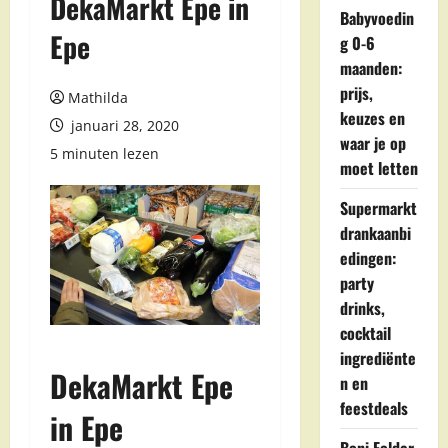
DekaMarkt Epe in
Babyvoedin
Epe
g 0-6
maanden:
prijs,
Mathilda
keuzes en
januari 28, 2020
waar je op
5 minuten lezen
moet letten
Supermarkt
drankaanbi
edingen:
party
drinks,
cocktail
ingrediënte
DekaMarkt Epe
n en
feestdeals
in Epe