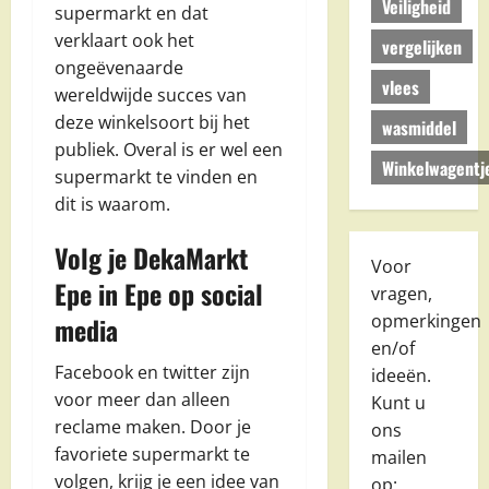
Veiligheid
supermarkt en dat
verklaart ook het
vergelijken
ongeëvenaarde
vlees
wereldwijde succes van
deze winkelsoort bij het
wasmiddel
publiek. Overal is er wel een
Winkelwagentj
supermarkt te vinden en
dit is waarom.
Volg je DekaMarkt
Voor
Epe in Epe op social
vragen,
opmerkingen
media
en/of
Facebook en twitter zijn
ideeën.
voor meer dan alleen
Kunt u
reclame maken. Door je
ons
favoriete supermarkt te
mailen
volgen, krijg je een idee van
op: