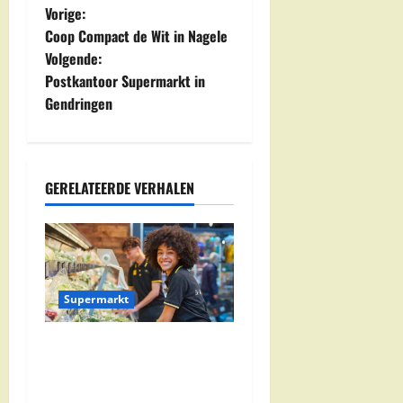
B
Vorige:
Coop Compact de Wit in Nagele
e
Volgende:
Postkantoor Supermarkt in
r
Gendringen
i
c
GERELATEERDE VERHALEN
h
t
n
Supermarkt
a
Jumbo Zwolle:
v
Openingstijden en Locaties
i
in Zwolle Zuid