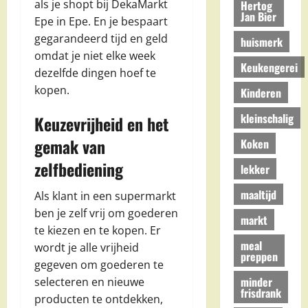
als je shopt bij DekaMarkt
Hertog
Jan Bier
Epe in Epe. En je bespaart
gegarandeerd tijd en geld
huismerk
omdat je niet elke week
Keukengerei
dezelfde dingen hoef te
kopen.
Kinderen
kleinschalig
Keuzevrijheid en het
gemak van
Koken
zelfbediening
lekker
maaltijd
Als klant in een supermarkt
ben je zelf vrij om goederen
markt
te kiezen en te kopen. Er
meal
wordt je alle vrijheid
preppen
gegeven om goederen te
minder
selecteren en nieuwe
frisdrank
producten te ontdekken,