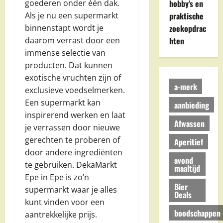
goederen onder één dak.
hobby’s en
Als je nu een supermarkt
praktische
binnenstapt wordt je
zoekopdrac
daarom verrast door een
hten
immense selectie van
producten. Dat kunnen
exotische vruchten zijn of
a-merk
exclusieve voedselmerken.
Een supermarkt kan
aanbieding
inspirerend werken en laat
Afwassen
je verrassen door nieuwe
gerechten te proberen of
Aperitief
door andere ingrediënten
avond
te gebruiken. DekaMarkt
maaltijd
Epe in Epe is zo’n
Bier
supermarkt waar je alles
Deals
kunt vinden voor een
boodschappen
aantrekkelijke prijs.