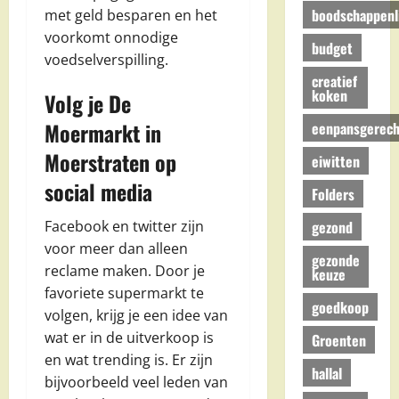
boodschappenli
met geld besparen en het
voorkomt onnodige
budget
voedselverspilling.
creatief
koken
Volg je De
Moermarkt in
eenpansgerech
Moerstraten op
eiwitten
social media
Folders
gezond
Facebook en twitter zijn
voor meer dan alleen
gezonde
reclame maken. Door je
keuze
favoriete supermarkt te
goedkoop
volgen, krijg je een idee van
wat er in de uitverkoop is
Groenten
en wat trending is. Er zijn
hallal
bijvoorbeeld veel leden van