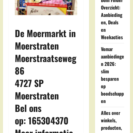
Boni Folder
Overzicht:
Aanbieding
en, Deals
en
De Moermarkt in
Weekacties
Moerstraten
Vomar
Moerstraatseweg
aanbiedinge
n 2026:
86
slim
besparen
4727 SP
op
Moerstraten
boodschapp
en
Bel ons
Alles over
op: 165304370
winkels,
producten,
Meer informatie