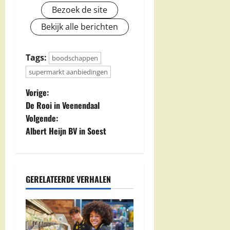
Bezoek de site
Bekijk alle berichten
Tags:
boodschappen
supermarkt aanbiedingen
B
Vorige:
De Rooi in Veenendaal
e
Volgende:
Albert Heijn BV in Soest
r
i
c
GERELATEERDE VERHALEN
h
t