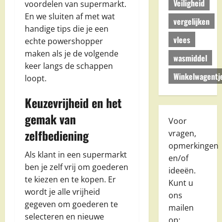
Veiligheid
voordelen van supermarkt.
En we sluiten af met wat
vergelijken
handige tips die je een
vlees
echte powershopper
maken als je de volgende
wasmiddel
keer langs de schappen
Winkelwagentj
loopt.
Keuzevrijheid en het
gemak van
Voor
zelfbediening
vragen,
opmerkingen
Als klant in een supermarkt
en/of
ben je zelf vrij om goederen
ideeën.
te kiezen en te kopen. Er
Kunt u
wordt je alle vrijheid
ons
gegeven om goederen te
mailen
selecteren en nieuwe
op: