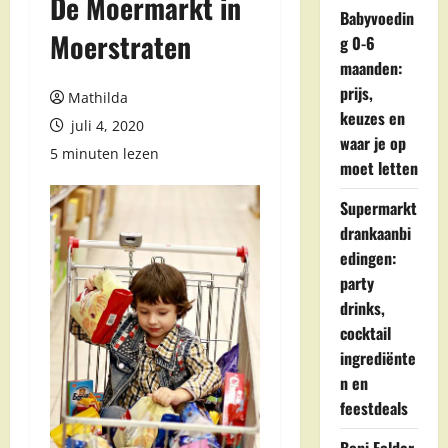
De Moermarkt in
Babyvoedin
Moerstraten
g 0-6
maanden:
prijs,
Mathilda
keuzes en
juli 4, 2020
waar je op
5 minuten lezen
moet letten
Supermarkt
drankaanbi
edingen:
party
drinks,
cocktail
ingrediënte
n en
feestdeals