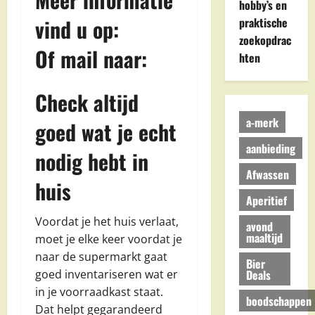
hobby’s en
vind u op:
praktische
zoekopdrac
Of mail naar:
hten
Check altijd
a-merk
goed wat je echt
aanbieding
nodig hebt in
Afwassen
huis
Aperitief
Voordat je het huis verlaat,
avond
maaltijd
moet je elke keer voordat je
naar de supermarkt gaat
Bier
Deals
goed inventariseren wat er
in je voorraadkast staat.
boodschappen
Dat helpt gegarandeerd