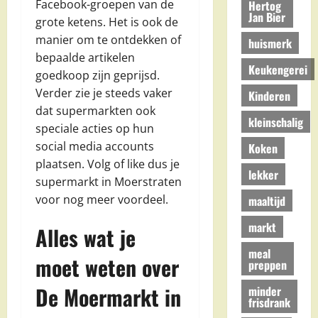
Facebook-groepen van de
Hertog
Jan Bier
grote ketens. Het is ook de
manier om te ontdekken of
huismerk
bepaalde artikelen
Keukengerei
goedkoop zijn geprijsd.
Verder zie je steeds vaker
Kinderen
dat supermarkten ook
kleinschalig
speciale acties op hun
social media accounts
Koken
plaatsen. Volg of like dus je
lekker
supermarkt in Moerstraten
voor nog meer voordeel.
maaltijd
markt
Alles wat je
meal
moet weten over
preppen
De Moermarkt in
minder
frisdrank