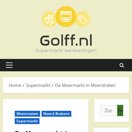
Ga
naar
de
inhoud
Primair
menu
Home
Supermarkt
De Moermarkt in Moerstraten
Zoeken
Moerstraten
Noord Brabant
naar:
Supermarkt