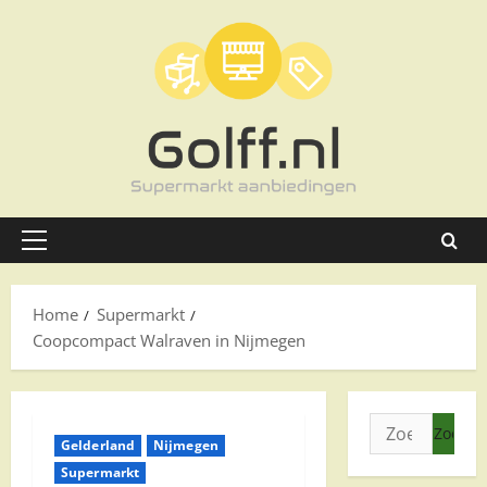
Ga
naar
de
inhoud
Primair
menu
Home
Supermarkt
Coopcompact Walraven in Nijmegen
Zoeken
Gelderland
Nijmegen
naar:
Supermarkt