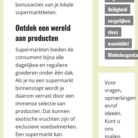
bonusacties van je lokale
Veiligheid
supermarktketen.
vergelijken
Ontdek een wereld
vlees
aan producten
wasmiddel
Supermarkten bieden de
Winkelwagentj
consument bijna alle
dagelijkse en reguliere
goederen onder één dak.
Als je nu een supermarkt
Voor
binnenstapt wordt je
vragen,
daarom verrast door een
opmerkingen
immense selectie van
en/of
producten. Dat kunnen
ideeën.
exotische vruchten zijn of
Kunt u
exclusieve voedselmerken.
ons
Een supermarkt kan
mailen