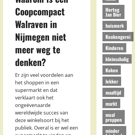
Coopcompact
Hertog
Jan Bier
Walraven in
huismerk
Nijmegen niet
Keukengerei
meer weg te
Kinderen
denken?
kleinschalig
Koken
Er zijn veel voordelen aan
lekker
het shoppen in een
supermarkt en dat
maaltijd
verklaart ook het
markt
ongeëvenaarde
wereldwijde succes van
meal
preppen
deze winkelsoort bij het
publiek. Overal is er wel een
minder