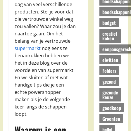
boodschappen
dag van veel verschillende
boodschappenli
producten. Stel je voor dat
die vertrouwde winkel weg
budget
zou vallen? Waar zou je dan
creatief
naartoe gaan. Om het
koken
belang van je vertrouwde
supermarkt
nog eens te
eenpansgerech
benadrukken hebben we
eiwitten
het in deze blog over de
voordelen van supermarkt.
Folders
En we sluiten af met wat
gezond
handige tips die je een
gezonde
echte powershopper
keuze
maken als je de volgende
keer langs de schappen
goedkoop
loopt.
Groenten
Waarom is een
hallal