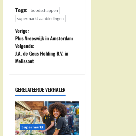
Tags:
boodschappen
supermarkt aanbiedingen
B
Vorige:
Plus Vreeswijk in Amsterdam
e
Volgende:
J.A. de Geus Holding B.V. in
r
Melissant
i
c
GERELATEERDE VERHALEN
h
t
n
Supermarkt
a