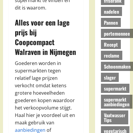
frisdrank
supermarkt te vinden en
dit is waarom.
nadelen
Alles voor een lage
Pannen
prijs bij
portemonnee
Coopcompact
Recept
Walraven in Nijmegen
reclame
Goederen worden in
Schoonmaken
supermarkten tegen
slager
relatief lage prijzen
verkocht omdat ketens
supermarkt
grotere hoeveelheden
supermarkt
goederen kopen waardoor
aanbiedingen
het verkoopvolume stijgt.
Vaatwasser
Haal hier je voordeel uit en
Tips
maak gebruik van
aanbiedingen
of
vegetarisch