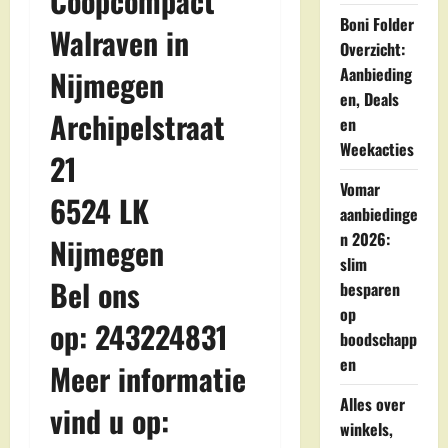
Coopcompact
Boni Folder
Walraven in
Overzicht:
Nijmegen
Aanbieding
en, Deals
Archipelstraat
en
Weekacties
21
Vomar
6524 LK
aanbiedinge
n 2026:
Nijmegen
slim
Bel ons
besparen
op
op: 243224831
boodschapp
en
Meer informatie
Alles over
vind u op:
winkels,