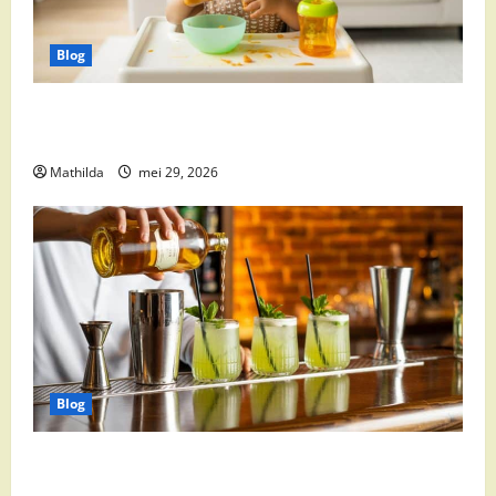
Blog
Babyvoeding 0-6 maanden: prijs, keuzes en waar je
op moet letten
Mathilda
mei 29, 2026
Blog
Supermarkt drankaanbiedingen: party drinks,
cocktail ingrediënten en feestdeals