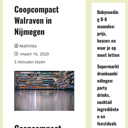
Coopcompact
Babyvoedin
Walraven in
g 0-6
maanden:
Nijmegen
prijs,
keuzes en
Mathilda
waar je op
maart 16, 2020
moet letten
5 minuten lezen
Supermarkt
drankaanbi
edingen:
party
drinks,
cocktail
ingrediënte
n en
feestdeals