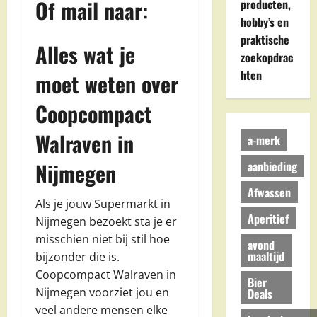
Of mail naar:
producten,
hobby’s en
praktische
Alles wat je
zoekopdrac
hten
moet weten over
Coopcompact
Walraven in
a-merk
Nijmegen
aanbieding
Afwassen
Als je jouw Supermarkt in
Aperitief
Nijmegen bezoekt sta je er
misschien niet bij stil hoe
avond
maaltijd
bijzonder die is.
Coopcompact Walraven in
Bier
Nijmegen voorziet jou en
Deals
veel andere mensen elke