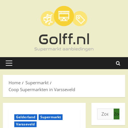
Ga
naar
de
inhoud
Primair
menu
Home
Supermarkt
Coop Supermarkten in Varsseveld
Zoeken
Gelderland
Supermarkt
naar:
Varsseveld