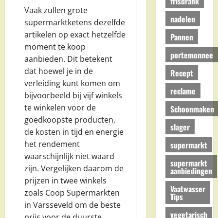
frisdrank
Vaak zullen grote
nadelen
supermarktketens dezelfde
artikelen op exact hetzelfde
Pannen
moment te koop
portemonnee
aanbieden. Dit betekent
dat hoewel je in de
Recept
verleiding kunt komen om
reclame
bijvoorbeeld bij vijf winkels
te winkelen voor de
Schoonmaken
goedkoopste producten,
slager
de kosten in tijd en energie
het rendement
supermarkt
waarschijnlijk niet waard
supermarkt
zijn. Vergelijken daarom de
aanbiedingen
prijzen in twee winkels
Vaatwasser
zoals Coop Supermarkten
Tips
in Varsseveld om de beste
vegetarisch
prijs voor de duurste