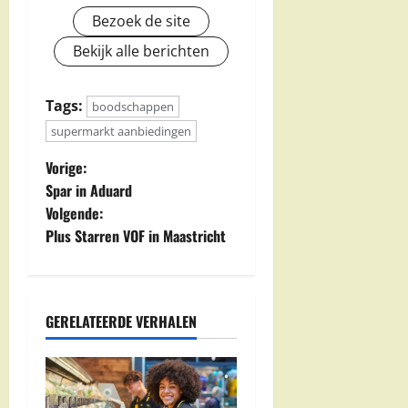
Bezoek de site
Bekijk alle berichten
Tags:
boodschappen
supermarkt aanbiedingen
B
Vorige:
Spar in Aduard
e
Volgende:
Plus Starren VOF in Maastricht
r
i
c
GERELATEERDE VERHALEN
h
t