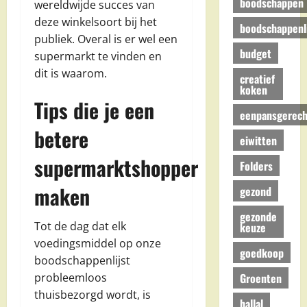
boodschappen
wereldwijde succes van
deze winkelsoort bij het
boodschappenli
publiek. Overal is er wel een
budget
supermarkt te vinden en
dit is waarom.
creatief
koken
Tips die je een
eenpansgerech
betere
eiwitten
supermarktshopper
Folders
maken
gezond
gezonde
Tot de dag dat elk
keuze
voedingsmiddel op onze
goedkoop
boodschappenlijst
Groenten
probleemloos
thuisbezorgd wordt, is
hallal