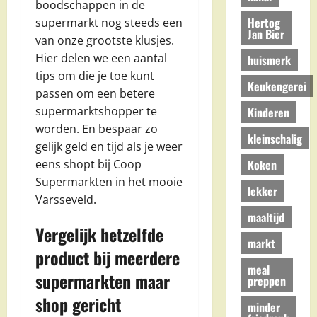
boodschappen in de
Hertog
supermarkt nog steeds een
Jan Bier
van onze grootste klusjes.
Hier delen we een aantal
huismerk
tips om die je toe kunt
Keukengerei
passen om een betere
supermarktshopper te
Kinderen
worden. En bespaar zo
kleinschalig
gelijk geld en tijd als je weer
Koken
eens shopt bij Coop
Supermarkten in het mooie
lekker
Varsseveld.
maaltijd
Vergelijk hetzelfde
markt
product bij meerdere
meal
supermarkten maar
preppen
shop gericht
minder