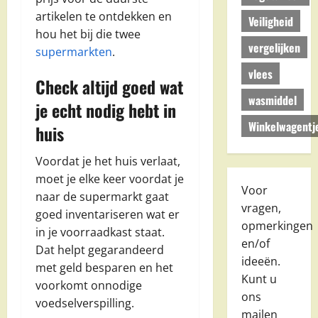
artikelen te ontdekken en
Veiligheid
hou het bij die twee
vergelijken
supermarkten
.
vlees
Check altijd goed wat
wasmiddel
je echt nodig hebt in
Winkelwagentj
huis
Voordat je het huis verlaat,
moet je elke keer voordat je
Voor
naar de supermarkt gaat
vragen,
goed inventariseren wat er
opmerkingen
in je voorraadkast staat.
en/of
Dat helpt gegarandeerd
ideeën.
met geld besparen en het
Kunt u
voorkomt onnodige
ons
voedselverspilling.
mailen