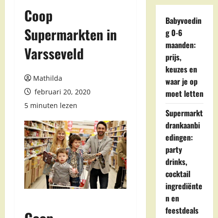
Coop
Babyvoedin
Supermarkten in
g 0-6
maanden:
Varsseveld
prijs,
keuzes en
Mathilda
waar je op
februari 20, 2020
moet letten
5 minuten lezen
Supermarkt
drankaanbi
edingen:
party
drinks,
cocktail
ingrediënte
n en
feestdeals