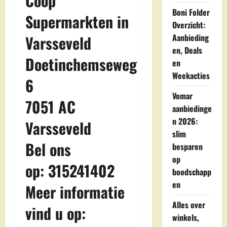
Coop
Boni Folder
Supermarkten in
Overzicht:
Varsseveld
Aanbieding
en, Deals
Doetinchemseweg
en
Weekacties
6
Vomar
7051 AC
aanbiedinge
n 2026:
Varsseveld
slim
Bel ons
besparen
op
op: 315241402
boodschapp
en
Meer informatie
Alles over
vind u op:
winkels,