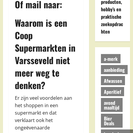
Of mail naar:
producten,
hobby’s en
praktische
Waarom is een
zoekopdrac
hten
Coop
Supermarkten in
Varsseveld niet
a-merk
meer weg te
aanbieding
Afwassen
denken?
Aperitief
Er zijn veel voordelen aan
avond
het shoppen in een
maaltijd
supermarkt en dat
Bier
verklaart ook het
Deals
ongeëvenaarde