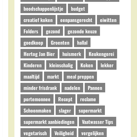
boodschappenlijstje
budget
creatief koken
eenpansgerecht
eiwitten
Folders
gezond
gezonde keuze
goedkoop
Groenten
hallal
Hertog Jan Bier
huismerk
Keukengerei
Kinderen
kleinschalig
Koken
lekker
maaltijd
markt
meal preppen
minder frisdrank
nadelen
Pannen
portemonnee
Recept
reclame
Schoonmaken
slager
supermarkt
supermarkt aanbiedingen
Vaatwasser Tips
vegetarisch
Veiligheid
vergelijken