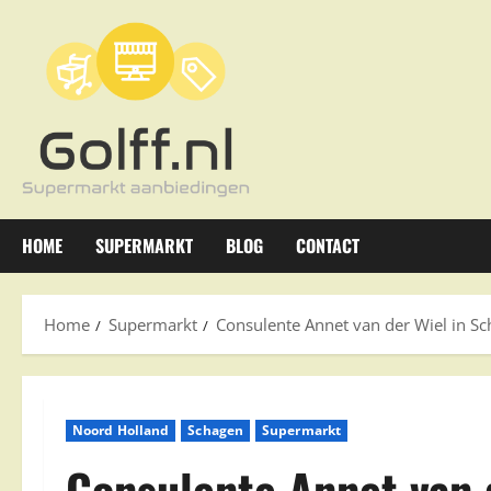
Ga
naar
de
inhoud
HOME
SUPERMARKT
BLOG
CONTACT
Home
Supermarkt
Consulente Annet van der Wiel in S
Noord Holland
Schagen
Supermarkt
Consulente Annet van 