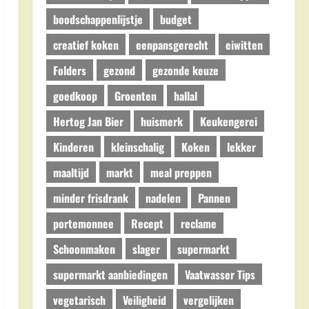
boodschappenlijstje
budget
creatief koken
eenpansgerecht
eiwitten
Folders
gezond
gezonde keuze
goedkoop
Groenten
hallal
Hertog Jan Bier
huismerk
Keukengerei
Kinderen
kleinschalig
Koken
lekker
maaltijd
markt
meal preppen
minder frisdrank
nadelen
Pannen
portemonnee
Recept
reclame
Schoonmaken
slager
supermarkt
supermarkt aanbiedingen
Vaatwasser Tips
vegetarisch
Veiligheid
vergelijken