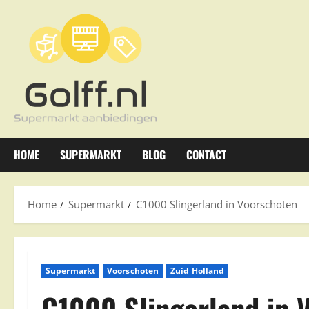
Ga
naar
de
inhoud
HOME
SUPERMARKT
BLOG
CONTACT
Home
Supermarkt
C1000 Slingerland in Voorschoten
Supermarkt
Voorschoten
Zuid Holland
C1000 Slingerland in 