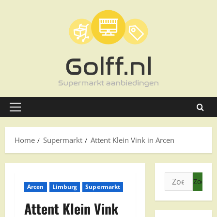
Ga
naar
de
inhoud
Primair
menu
Home
Supermarkt
Attent Klein Vink in Arcen
Zoeken
Arcen
Limburg
Supermarkt
naar:
Attent Klein Vink