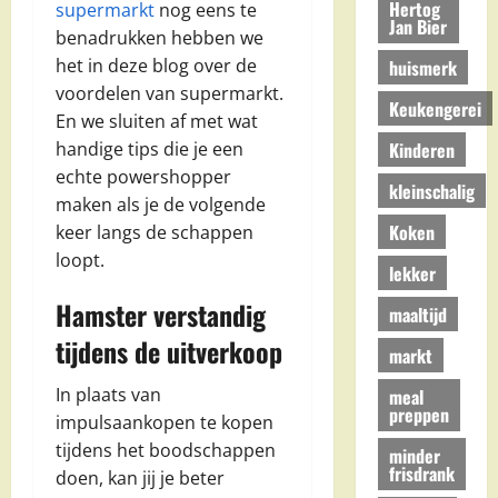
Hertog
supermarkt
nog eens te
Jan Bier
benadrukken hebben we
het in deze blog over de
huismerk
voordelen van supermarkt.
Keukengerei
En we sluiten af met wat
Kinderen
handige tips die je een
echte powershopper
kleinschalig
maken als je de volgende
Koken
keer langs de schappen
loopt.
lekker
Hamster verstandig
maaltijd
tijdens de uitverkoop
markt
In plaats van
meal
preppen
impulsaankopen te kopen
tijdens het boodschappen
minder
frisdrank
doen, kan jij je beter