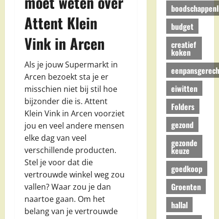
moet weten over
boodschappenli
Attent Klein
budget
Vink in Arcen
creatief
koken
Als je jouw Supermarkt in
eenpansgerech
Arcen bezoekt sta je er
eiwitten
misschien niet bij stil hoe
bijzonder die is. Attent
Folders
Klein Vink in Arcen voorziet
gezond
jou en veel andere mensen
elke dag van veel
gezonde
keuze
verschillende producten.
Stel je voor dat die
goedkoop
vertrouwde winkel weg zou
Groenten
vallen? Waar zou je dan
naartoe gaan. Om het
hallal
belang van je vertrouwde