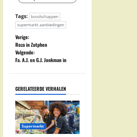
Tags:
boodschappen
supermarkt aanbiedingen
B
Vorige:
Roza in Zutphen
e
Volgende:
Fa. A.J. en G.J. Jonkman in
r
i
c
GERELATEERDE VERHALEN
h
t
n
Supermarkt