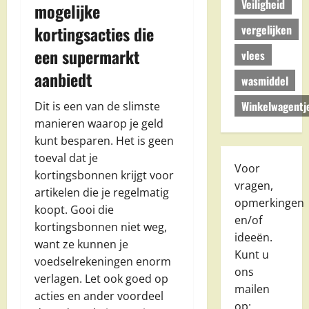
Veiligheid
mogelijke
vergelijken
kortingsacties die
een supermarkt
vlees
aanbiedt
wasmiddel
Winkelwagentj
Dit is een van de slimste
manieren waarop je geld
kunt besparen. Het is geen
toeval dat je
Voor
kortingsbonnen krijgt voor
vragen,
artikelen die je regelmatig
opmerkingen
koopt. Gooi die
en/of
kortingsbonnen niet weg,
ideeën.
want ze kunnen je
Kunt u
voedselrekeningen enorm
ons
verlagen. Let ook goed op
mailen
acties en ander voordeel
op: