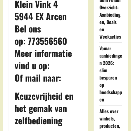
Boni Folder
Klein Vink 4
Overzicht:
5944 EX Arcen
Aanbieding
en, Deals
Bel ons
en
Weekacties
op: 773556560
Vomar
Meer informatie
aanbiedinge
vind u op:
n 2026:
slim
Of mail naar:
besparen
op
boodschapp
Keuzevrijheid en
en
het gemak van
Alles over
zelfbediening
winkels,
producten,