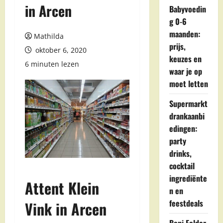
in Arcen
Babyvoedin
g 0-6
maanden:
Mathilda
prijs,
oktober 6, 2020
keuzes en
6 minuten lezen
waar je op
moet letten
Supermarkt
drankaanbi
edingen:
party
drinks,
cocktail
ingrediënte
Attent Klein
n en
feestdeals
Vink in Arcen