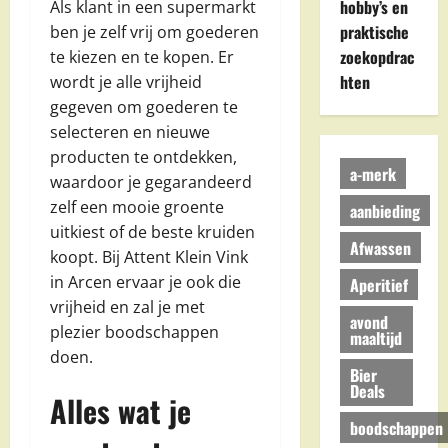
hobby’s en
Als klant in een supermarkt
praktische
ben je zelf vrij om goederen
zoekopdrac
te kiezen en te kopen. Er
hten
wordt je alle vrijheid
gegeven om goederen te
selecteren en nieuwe
producten te ontdekken,
a-merk
waardoor je gegarandeerd
zelf een mooie groente
aanbieding
uitkiest of de beste kruiden
Afwassen
koopt. Bij Attent Klein Vink
in Arcen ervaar je ook die
Aperitief
vrijheid en zal je met
avond
plezier boodschappen
maaltijd
doen.
Bier
Deals
Alles wat je
boodschappen