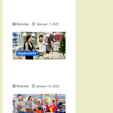
a
Jumbo Zwolle:
Openingstijden en Locaties
v
in Zwolle Zuid
i
Mathilda
februari 7, 2025
g
a
Supermarkt
t
i
Vomar Folder Deze Week:
Alle Aanbiedingen en
e
Kortingen
Mathilda
januari 13, 2025