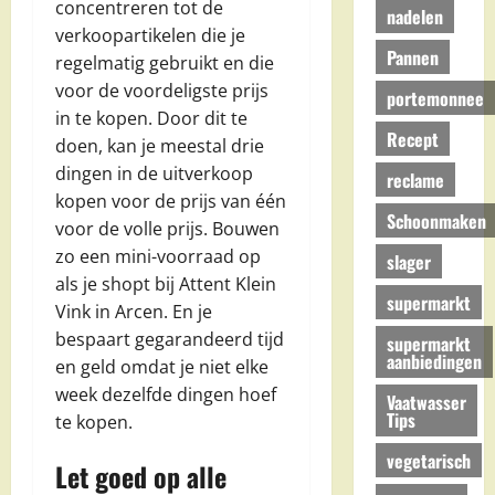
concentreren tot de
nadelen
verkoopartikelen die je
Pannen
regelmatig gebruikt en die
voor de voordeligste prijs
portemonnee
in te kopen. Door dit te
Recept
doen, kan je meestal drie
dingen in de uitverkoop
reclame
kopen voor de prijs van één
Schoonmaken
voor de volle prijs. Bouwen
zo een mini-voorraad op
slager
als je shopt bij Attent Klein
supermarkt
Vink in Arcen. En je
bespaart gegarandeerd tijd
supermarkt
aanbiedingen
en geld omdat je niet elke
week dezelfde dingen hoef
Vaatwasser
Tips
te kopen.
vegetarisch
Let goed op alle