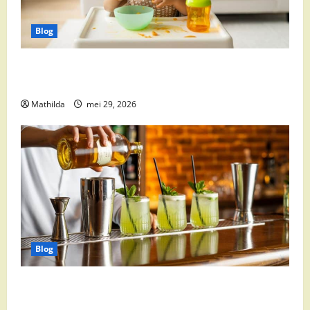
Blog
Babyvoeding 0-6 maanden: prijs, keuzes en waar je
op moet letten
Mathilda
mei 29, 2026
Blog
Supermarkt drankaanbiedingen: party drinks,
cocktail ingrediënten en feestdeals