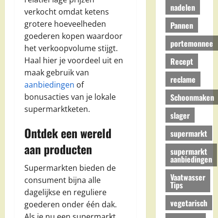
nadelen
verkocht omdat ketens
grotere hoeveelheden
Pannen
goederen kopen waardoor
portemonnee
het verkoopvolume stijgt.
Haal hier je voordeel uit en
Recept
maak gebruik van
reclame
aanbiedingen
of
Schoonmaken
bonusacties van je lokale
supermarktketen.
slager
Ontdek een wereld
supermarkt
aan producten
supermarkt
aanbiedingen
Supermarkten bieden de
Vaatwasser
consument bijna alle
Tips
dagelijkse en reguliere
vegetarisch
goederen onder één dak.
Als je nu een supermarkt