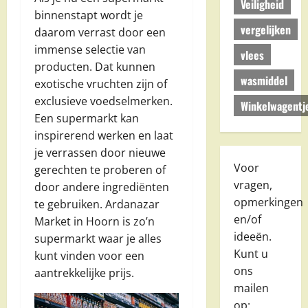
Veiligheid
binnenstapt wordt je
vergelijken
daarom verrast door een
immense selectie van
vlees
producten. Dat kunnen
wasmiddel
exotische vruchten zijn of
exclusieve voedselmerken.
Winkelwagentj
Een supermarkt kan
inspirerend werken en laat
je verrassen door nieuwe
Voor
gerechten te proberen of
vragen,
door andere ingrediënten
opmerkingen
te gebruiken. Ardanazar
en/of
Market in Hoorn is zo’n
ideeën.
supermarkt waar je alles
Kunt u
kunt vinden voor een
ons
aantrekkelijke prijs.
mailen
op: