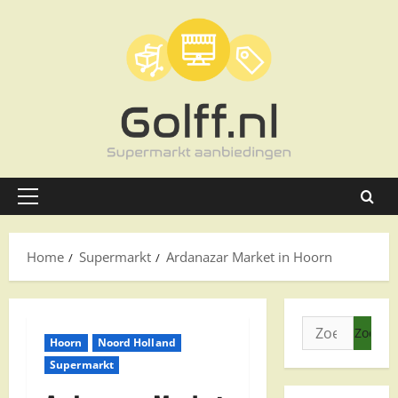
Ga
naar
de
inhoud
Primair
menu
Home
Supermarkt
Ardanazar Market in Hoorn
Zoeken
Hoorn
Noord Holland
naar:
Supermarkt