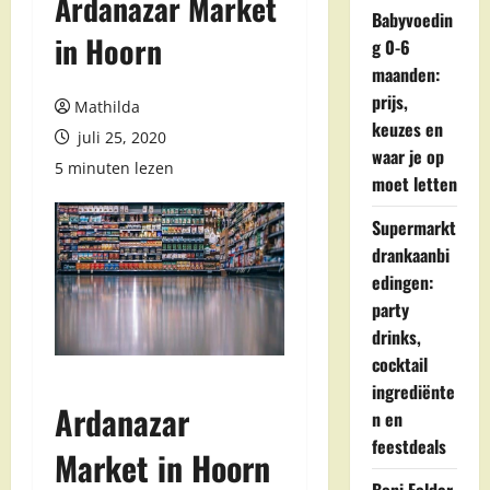
Ardanazar Market
Babyvoedin
in Hoorn
g 0-6
maanden:
prijs,
Mathilda
keuzes en
juli 25, 2020
waar je op
5 minuten lezen
moet letten
Supermarkt
drankaanbi
edingen:
party
drinks,
cocktail
ingrediënte
Ardanazar
n en
feestdeals
Market in Hoorn