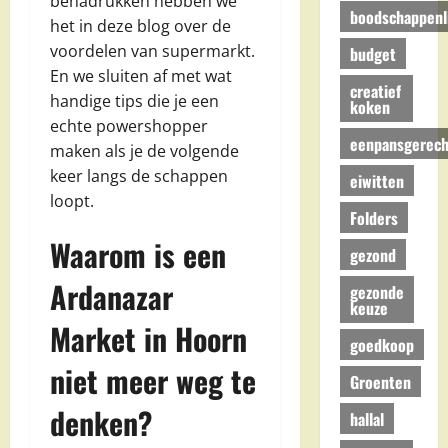
benadrukken hebben we
boodschappenli
het in deze blog over de
voordelen van supermarkt.
budget
En we sluiten af met wat
creatief
handige tips die je een
koken
echte powershopper
eenpansgerech
maken als je de volgende
keer langs de schappen
eiwitten
loopt.
Folders
Waarom is een
gezond
Ardanazar
gezonde
keuze
Market in Hoorn
goedkoop
niet meer weg te
Groenten
denken?
hallal