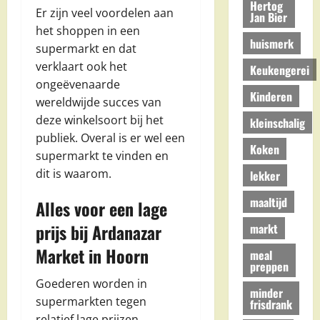
Hertog
Er zijn veel voordelen aan
Jan Bier
het shoppen in een
huismerk
supermarkt en dat
verklaart ook het
Keukengerei
ongeëvenaarde
Kinderen
wereldwijde succes van
deze winkelsoort bij het
kleinschalig
publiek. Overal is er wel een
Koken
supermarkt te vinden en
dit is waarom.
lekker
maaltijd
Alles voor een lage
prijs bij Ardanazar
markt
Market in Hoorn
meal
preppen
Goederen worden in
minder
supermarkten tegen
frisdrank
relatief lage prijzen