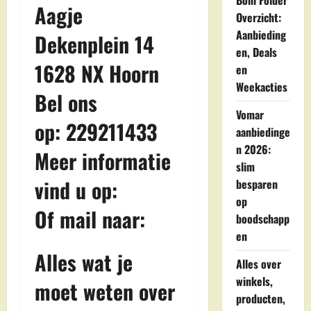
Boni Folder
Aagje
Overzicht:
Aanbieding
Dekenplein 14
en, Deals
1628 NX Hoorn
en
Weekacties
Bel ons
Vomar
op: 229211433
aanbiedinge
n 2026:
Meer informatie
slim
vind u op:
besparen
op
Of mail naar:
boodschapp
en
Alles wat je
Alles over
winkels,
moet weten over
producten,