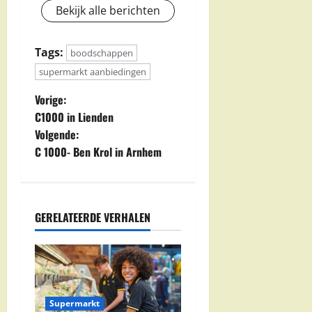
Bekijk alle berichten
Tags:
boodschappen
supermarkt aanbiedingen
B
Vorige:
C1000 in Lienden
e
Volgende:
C 1000- Ben Krol in Arnhem
r
i
c
GERELATEERDE VERHALEN
h
t
n
Supermarkt