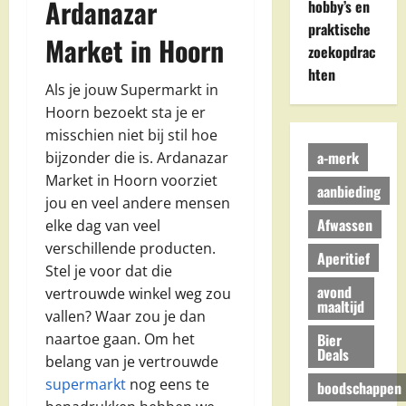
Ardanazar
hobby’s en
praktische
Market in Hoorn
zoekopdrac
hten
Als je jouw Supermarkt in
Hoorn bezoekt sta je er
misschien niet bij stil hoe
a-merk
bijzonder die is. Ardanazar
Market in Hoorn voorziet
aanbieding
jou en veel andere mensen
Afwassen
elke dag van veel
verschillende producten.
Aperitief
Stel je voor dat die
avond
vertrouwde winkel weg zou
maaltijd
vallen? Waar zou je dan
Bier
naartoe gaan. Om het
Deals
belang van je vertrouwde
supermarkt
nog eens te
boodschappen