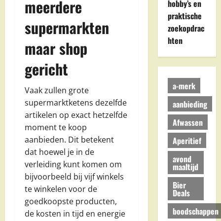
meerdere
hobby’s en
praktische
supermarkten
zoekopdrac
hten
maar shop
gericht
a-merk
Vaak zullen grote
supermarktketens dezelfde
aanbieding
artikelen op exact hetzelfde
Afwassen
moment te koop
aanbieden. Dit betekent
Aperitief
dat hoewel je in de
avond
verleiding kunt komen om
maaltijd
bijvoorbeeld bij vijf winkels
Bier
te winkelen voor de
Deals
goedkoopste producten,
boodschappen
de kosten in tijd en energie