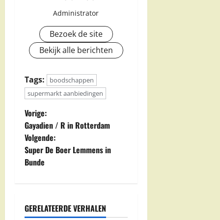
Administrator
Bezoek de site
Bekijk alle berichten
Tags:
boodschappen
supermarkt aanbiedingen
B
Vorige:
Gayadien / R in Rotterdam
e
Volgende:
Super De Boer Lemmens in
r
Bunde
i
c
GERELATEERDE VERHALEN
h