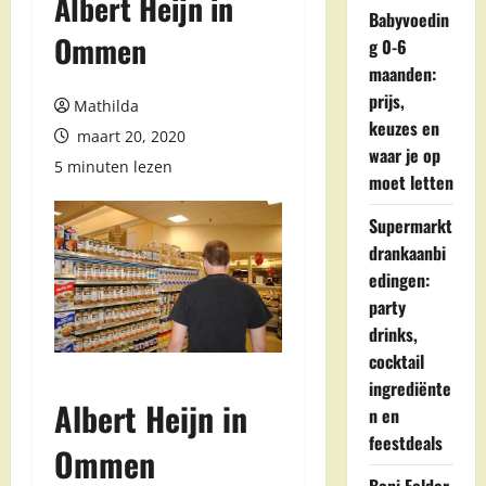
Albert Heijn in
Babyvoedin
Ommen
g 0-6
maanden:
prijs,
Mathilda
keuzes en
maart 20, 2020
waar je op
5 minuten lezen
moet letten
Supermarkt
drankaanbi
edingen:
party
drinks,
cocktail
ingrediënte
Albert Heijn in
n en
feestdeals
Ommen