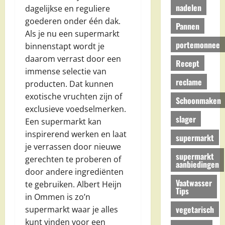
nadelen
dagelijkse en reguliere
goederen onder één dak.
Pannen
Als je nu een supermarkt
portemonnee
binnenstapt wordt je
daarom verrast door een
Recept
immense selectie van
reclame
producten. Dat kunnen
exotische vruchten zijn of
Schoonmaken
exclusieve voedselmerken.
slager
Een supermarkt kan
inspirerend werken en laat
supermarkt
je verrassen door nieuwe
supermarkt
gerechten te proberen of
aanbiedingen
door andere ingrediënten
Vaatwasser
te gebruiken. Albert Heijn
Tips
in Ommen is zo’n
vegetarisch
supermarkt waar je alles
kunt vinden voor een