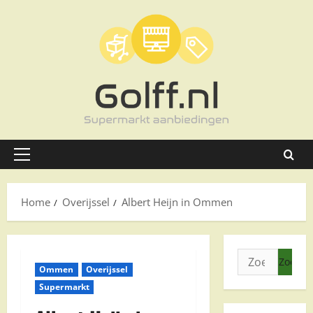
Ga
naar
de
inhoud
Primair
menu
Home
Overijssel
Albert Heijn in Ommen
Zoeken
Ommen
Overijssel
naar:
Supermarkt