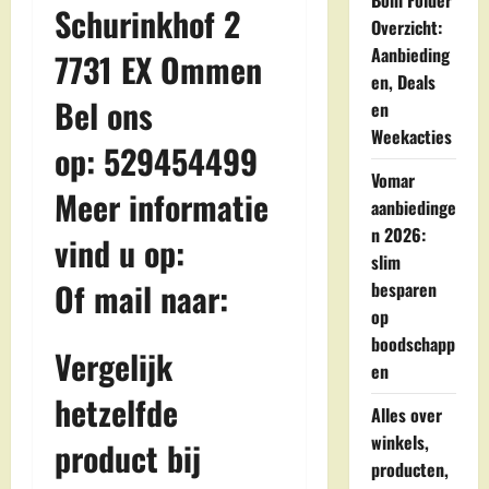
Boni Folder
Schurinkhof 2
Overzicht:
Aanbieding
7731 EX Ommen
en, Deals
Bel ons
en
Weekacties
op: 529454499
Vomar
Meer informatie
aanbiedinge
n 2026:
vind u op:
slim
Of mail naar:
besparen
op
boodschapp
Vergelijk
en
hetzelfde
Alles over
winkels,
product bij
producten,