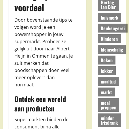
Hertog
voordeel
Jan Bier
huismerk
Door bovenstaande tips te
volgen word je een
Keukengerei
powershopper in jouw
Kinderen
supermarkt. Probeer ze
gelijk uit door naar Albert
kleinschalig
Heijn in Ommen te gaan. Je
Koken
zult merken dat
boodschappen doen veel
lekker
meer oplevert dan
maaltijd
normaal.
markt
Ontdek een wereld
meal
aan producten
preppen
minder
Supermarkten bieden de
frisdrank
consument bijna alle