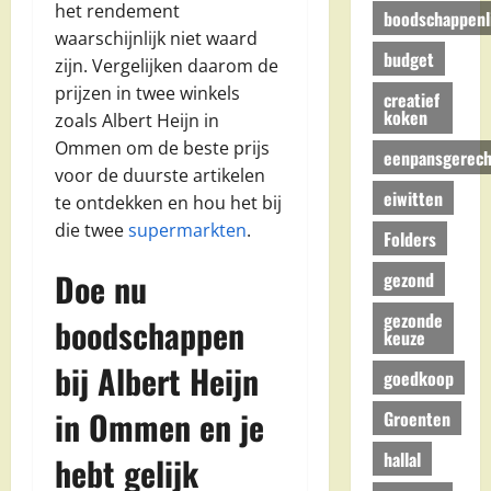
het rendement
boodschappenli
waarschijnlijk niet waard
budget
zijn. Vergelijken daarom de
prijzen in twee winkels
creatief
koken
zoals Albert Heijn in
Ommen om de beste prijs
eenpansgerech
voor de duurste artikelen
eiwitten
te ontdekken en hou het bij
die twee
supermarkten
.
Folders
Doe nu
gezond
gezonde
boodschappen
keuze
bij Albert Heijn
goedkoop
in Ommen en je
Groenten
hallal
hebt gelijk