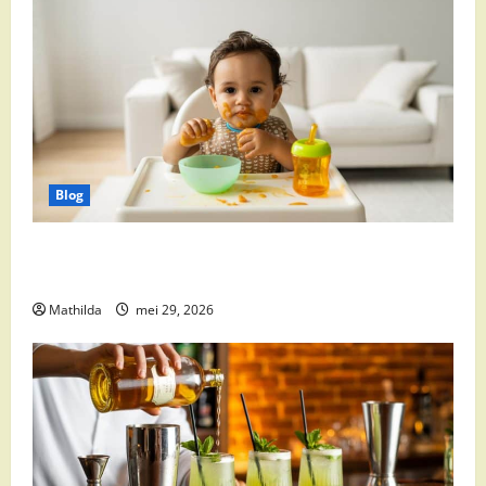
Blog
Babyvoeding 0-6 maanden: prijs, keuzes en waar je
op moet letten
Mathilda
mei 29, 2026