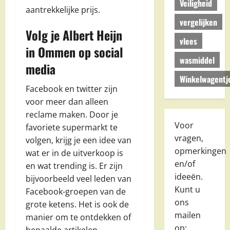
Veiligheid
aantrekkelijke prijs.
vergelijken
Volg je Albert Heijn
vlees
in Ommen op social
wasmiddel
media
Winkelwagentj
Facebook en twitter zijn
voor meer dan alleen
reclame maken. Door je
Voor
favoriete supermarkt te
vragen,
volgen, krijg je een idee van
opmerkingen
wat er in de uitverkoop is
en/of
en wat trending is. Er zijn
ideeën.
bijvoorbeeld veel leden van
Kunt u
Facebook-groepen van de
ons
grote ketens. Het is ook de
mailen
manier om te ontdekken of
op: