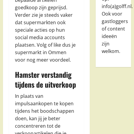
bepaalde artikelen
info(a)golff.nl.
goedkoop zijn geprijsd.
Ook voor
Verder zie je steeds vaker
gastloggers
dat supermarkten ook
of content
speciale acties op hun
ideeën
social media accounts
zijn
plaatsen. Volg of like dus je
welkom.
supermarkt in Ommen
voor nog meer voordeel.
Hamster verstandig
tijdens de uitverkoop
In plaats van
impulsaankopen te kopen
tijdens het boodschappen
doen, kan jij je beter
concentreren tot de
verkoopartikelen die je