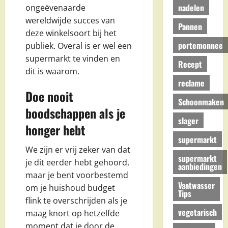
nadelen
ongeëvenaarde
wereldwijde succes van
Pannen
deze winkelsoort bij het
portemonnee
publiek. Overal is er wel een
supermarkt te vinden en
Recept
dit is waarom.
reclame
Doe nooit
Schoonmaken
boodschappen als je
slager
honger hebt
supermarkt
We zijn er vrij zeker van dat
supermarkt
je dit eerder hebt gehoord,
aanbiedingen
maar je bent voorbestemd
Vaatwasser
om je huishoud budget
Tips
flink te overschrijden als je
vegetarisch
maag knort op hetzelfde
moment dat je door de