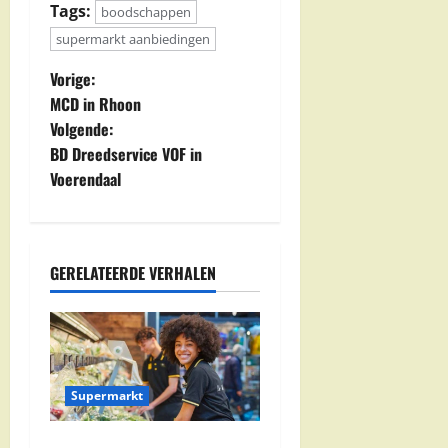
Tags:
boodschappen
supermarkt aanbiedingen
B
Vorige:
MCD in Rhoon
e
Volgende:
BD Dreedservice VOF in
r
Voerendaal
i
c
GERELATEERDE VERHALEN
h
t
n
Supermarkt
a