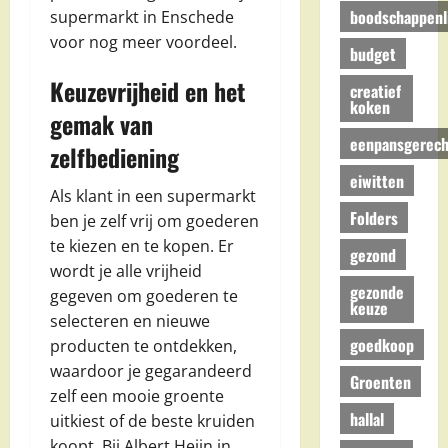
boodschappenli
supermarkt in Enschede
voor nog meer voordeel.
budget
Keuzevrijheid en het
creatief
koken
gemak van
eenpansgerech
zelfbediening
eiwitten
Als klant in een supermarkt
Folders
ben je zelf vrij om goederen
te kiezen en te kopen. Er
gezond
wordt je alle vrijheid
gezonde
gegeven om goederen te
keuze
selecteren en nieuwe
goedkoop
producten te ontdekken,
waardoor je gegarandeerd
Groenten
zelf een mooie groente
hallal
uitkiest of de beste kruiden
koopt. Bij Albert Heijn in