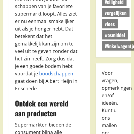
Veiligheid
schappen van je favoriete
vergelijken
supermarkt loopt. Alles ziet
er nu eenmaal smakelijker
vlees
uit als je honger hebt. Dat
wasmiddel
betekent dat het
gemakkelijk kan zijn om te
Winkelwagentj
veel uit te geven zonder dat
het zin heeft. Zorg dus dat
je een goede bodem hebt
Voor
voordat je
boodschappen
vragen,
gaat doen bij Albert Heijn in
opmerkingen
Enschede.
en/of
Ontdek een wereld
ideeën.
Kunt u
aan producten
ons
Supermarkten bieden de
mailen
consument bijna alle
op: