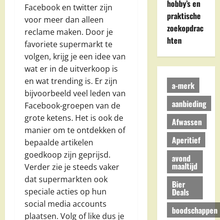
hobby’s en
Facebook en twitter zijn
praktische
voor meer dan alleen
zoekopdrac
reclame maken. Door je
hten
favoriete supermarkt te
volgen, krijg je een idee van
wat er in de uitverkoop is
en wat trending is. Er zijn
a-merk
bijvoorbeeld veel leden van
aanbieding
Facebook-groepen van de
grote ketens. Het is ook de
Afwassen
manier om te ontdekken of
Aperitief
bepaalde artikelen
goedkoop zijn geprijsd.
avond
maaltijd
Verder zie je steeds vaker
dat supermarkten ook
Bier
Deals
speciale acties op hun
social media accounts
boodschappen
plaatsen. Volg of like dus je