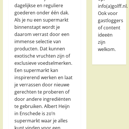
dagelijkse en reguliere
info(a)golff.nl.
goederen onder één dak.
Ook voor
Als je nu een supermarkt
gastloggers
binnenstapt wordt je
of content
daarom verrast door een
ideeën
immense selectie van
zijn
producten. Dat kunnen
welkom.
exotische vruchten zijn of
exclusieve voedselmerken.
Een supermarkt kan
inspirerend werken en laat
je verrassen door nieuwe
gerechten te proberen of
door andere ingrediënten
te gebruiken. Albert Heijn
in Enschede is zo’n
supermarkt waar je alles
kunt vinden voor een