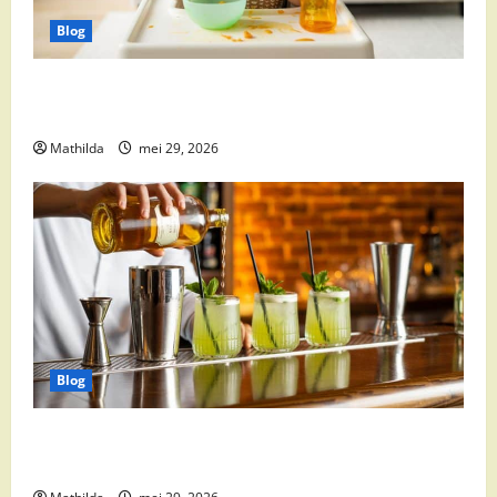
Blog
Babyvoeding 0-6 maanden: prijs, keuzes en waar je
op moet letten
Mathilda
mei 29, 2026
Blog
Supermarkt drankaanbiedingen: party drinks,
cocktail ingrediënten en feestdeals