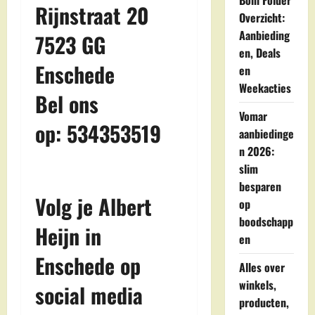
Boni Folder
Rijnstraat 20
Overzicht:
Aanbieding
7523 GG
en, Deals
Enschede
en
Weekacties
Bel ons
Vomar
op: 534353519
aanbiedinge
n 2026:
slim
besparen
Volg je Albert
op
boodschapp
Heijn in
en
Enschede op
Alles over
winkels,
social media
producten,