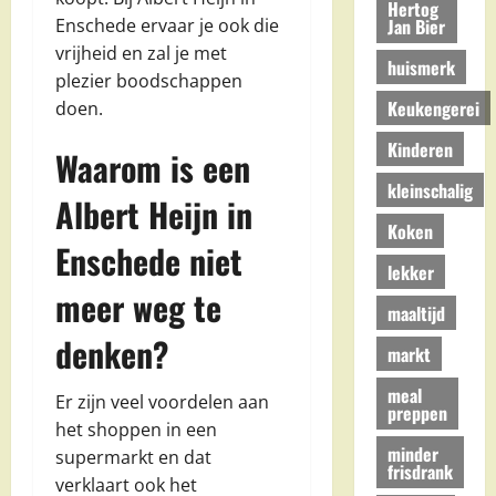
Hertog
Jan Bier
Enschede ervaar je ook die
vrijheid en zal je met
huismerk
plezier boodschappen
Keukengerei
doen.
Kinderen
Waarom is een
kleinschalig
Albert Heijn in
Koken
Enschede niet
lekker
meer weg te
maaltijd
denken?
markt
meal
Er zijn veel voordelen aan
preppen
het shoppen in een
minder
supermarkt en dat
frisdrank
verklaart ook het