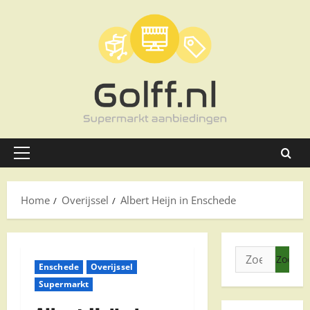
Ga
naar
de
inhoud
Primair
menu
Home
Overijssel
Albert Heijn in Enschede
Zoeken
Enschede
Overijssel
naar:
Supermarkt