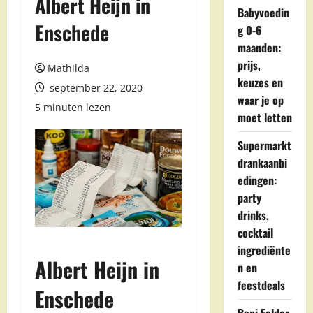
Albert Heijn in
Babyvoedin
Enschede
g 0-6
maanden:
prijs,
Mathilda
keuzes en
september 22, 2020
waar je op
5 minuten lezen
moet letten
Supermarkt
drankaanbi
edingen:
party
drinks,
cocktail
ingrediënte
Albert Heijn in
n en
feestdeals
Enschede