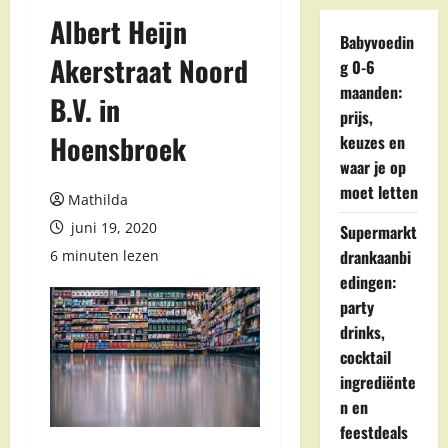
Albert Heijn
Babyvoedin
Akerstraat Noord
g 0-6
maanden:
B.V. in
prijs,
Hoensbroek
keuzes en
waar je op
moet letten
Mathilda
juni 19, 2020
Supermarkt
drankaanbi
6 minuten lezen
edingen:
party
drinks,
cocktail
ingrediënte
n en
feestdeals