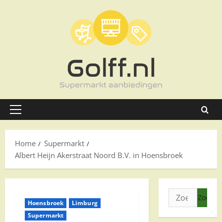
Ga
naar
de
inhoud
Primair
menu
Home
Supermarkt
Albert Heijn Akerstraat Noord B.V. in Hoensbroek
Zoeken
Hoensbroek
Limburg
naar:
Supermarkt