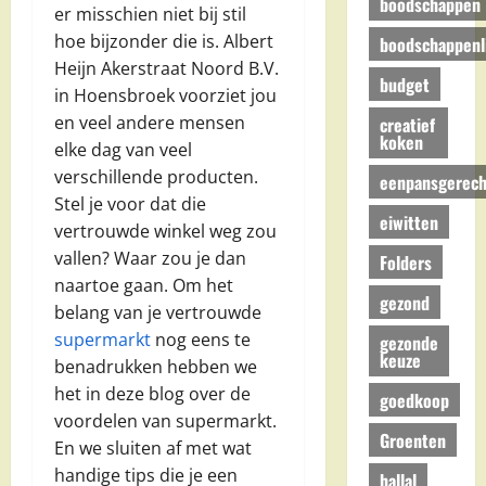
boodschappen
er misschien niet bij stil
hoe bijzonder die is. Albert
boodschappenli
Heijn Akerstraat Noord B.V.
budget
in Hoensbroek voorziet jou
en veel andere mensen
creatief
koken
elke dag van veel
verschillende producten.
eenpansgerech
Stel je voor dat die
eiwitten
vertrouwde winkel weg zou
vallen? Waar zou je dan
Folders
naartoe gaan. Om het
gezond
belang van je vertrouwde
supermarkt
nog eens te
gezonde
keuze
benadrukken hebben we
het in deze blog over de
goedkoop
voordelen van supermarkt.
Groenten
En we sluiten af met wat
handige tips die je een
hallal