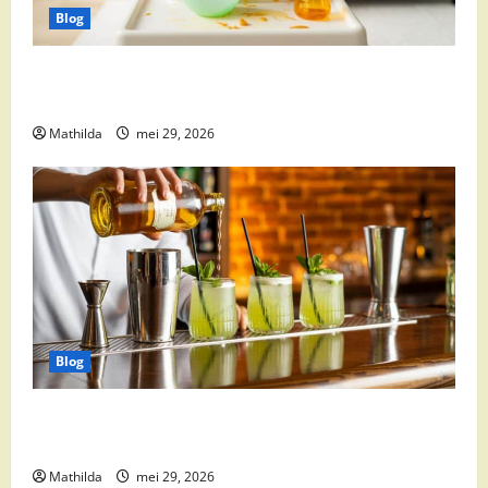
Blog
Babyvoeding 0-6 maanden: prijs, keuzes en waar je
op moet letten
Mathilda
mei 29, 2026
Blog
Supermarkt drankaanbiedingen: party drinks,
cocktail ingrediënten en feestdeals
Mathilda
mei 29, 2026