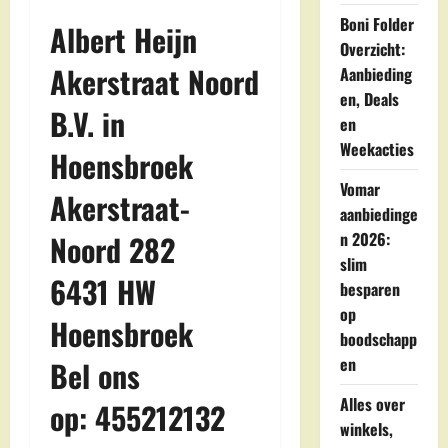
Boni Folder
Albert Heijn
Overzicht:
Akerstraat Noord
Aanbieding
en, Deals
B.V. in
en
Weekacties
Hoensbroek
Vomar
Akerstraat-
aanbiedinge
Noord 282
n 2026:
slim
6431 HW
besparen
op
Hoensbroek
boodschapp
en
Bel ons
Alles over
op: 455212132
winkels,