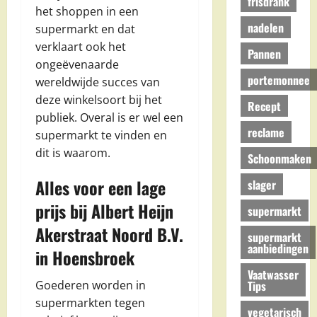
frisdrank
het shoppen in een
nadelen
supermarkt en dat
verklaart ook het
Pannen
ongeëvenaarde
portemonnee
wereldwijde succes van
deze winkelsoort bij het
Recept
publiek. Overal is er wel een
reclame
supermarkt te vinden en
dit is waarom.
Schoonmaken
Alles voor een lage
slager
prijs bij Albert Heijn
supermarkt
Akerstraat Noord B.V.
supermarkt
aanbiedingen
in Hoensbroek
Vaatwasser
Tips
Goederen worden in
supermarkten tegen
vegetarisch