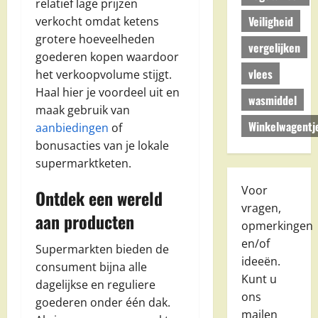
relatief lage prijzen
Veiligheid
verkocht omdat ketens
grotere hoeveelheden
vergelijken
goederen kopen waardoor
vlees
het verkoopvolume stijgt.
Haal hier je voordeel uit en
wasmiddel
maak gebruik van
Winkelwagentj
aanbiedingen
of
bonusacties van je lokale
supermarktketen.
Voor
Ontdek een wereld
vragen,
aan producten
opmerkingen
en/of
Supermarkten bieden de
ideeën.
consument bijna alle
Kunt u
dagelijkse en reguliere
ons
goederen onder één dak.
mailen