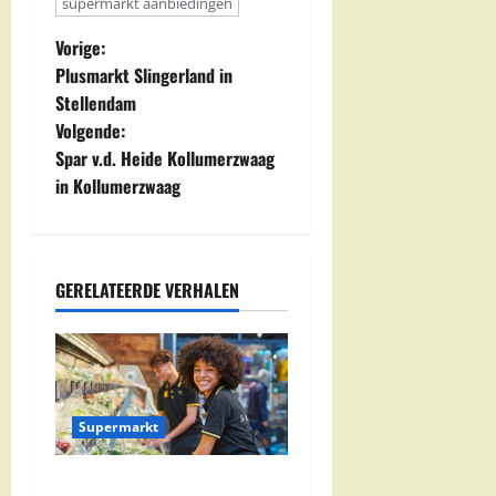
supermarkt aanbiedingen
B
Vorige:
Plusmarkt Slingerland in
e
Stellendam
Volgende:
r
Spar v.d. Heide Kollumerzwaag
i
in Kollumerzwaag
c
h
GERELATEERDE VERHALEN
t
n
a
Supermarkt
v
Jumbo Zwolle: