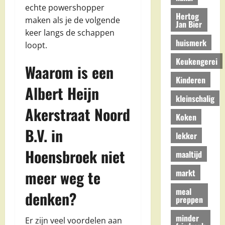
echte powershopper
Hertog
maken als je de volgende
Jan Bier
keer langs de schappen
huismerk
loopt.
Keukengerei
Waarom is een
Kinderen
Albert Heijn
kleinschalig
Akerstraat Noord
Koken
B.V. in
lekker
Hoensbroek niet
maaltijd
meer weg te
markt
meal
denken?
preppen
minder
Er zijn veel voordelen aan