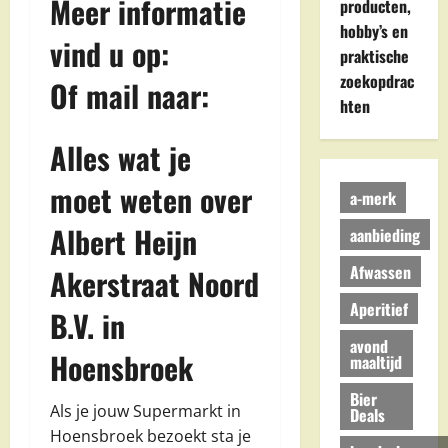
Meer informatie
producten,
hobby’s en
vind u op:
praktische
zoekopdrac
Of mail naar:
hten
Alles wat je
moet weten over
a-merk
Albert Heijn
aanbieding
Afwassen
Akerstraat Noord
Aperitief
B.V. in
avond
Hoensbroek
maaltijd
Bier
Als je jouw Supermarkt in
Deals
Hoensbroek bezoekt sta je