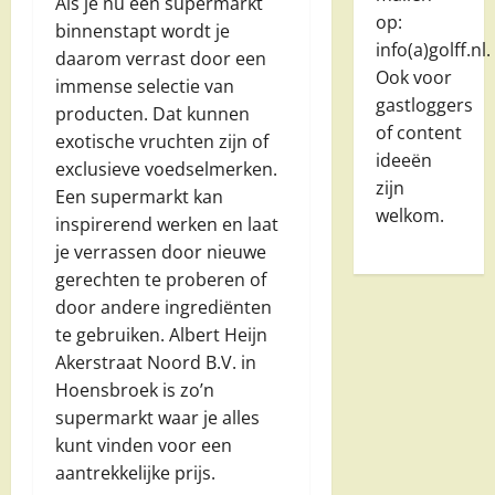
Als je nu een supermarkt
op:
binnenstapt wordt je
info(a)golff.nl.
daarom verrast door een
Ook voor
immense selectie van
gastloggers
producten. Dat kunnen
of content
exotische vruchten zijn of
ideeën
exclusieve voedselmerken.
zijn
Een supermarkt kan
welkom.
inspirerend werken en laat
je verrassen door nieuwe
gerechten te proberen of
door andere ingrediënten
te gebruiken. Albert Heijn
Akerstraat Noord B.V. in
Hoensbroek is zo’n
supermarkt waar je alles
kunt vinden voor een
aantrekkelijke prijs.