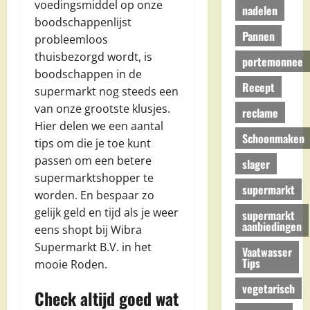
voedingsmiddel op onze
nadelen
boodschappenlijst
Pannen
probleemloos
thuisbezorgd wordt, is
portemonnee
boodschappen in de
Recept
supermarkt nog steeds een
van onze grootste klusjes.
reclame
Hier delen we een aantal
Schoonmaken
tips om die je toe kunt
passen om een betere
slager
supermarktshopper te
supermarkt
worden. En bespaar zo
gelijk geld en tijd als je weer
supermarkt
aanbiedingen
eens shopt bij Wibra
Supermarkt B.V. in het
Vaatwasser
Tips
mooie Roden.
vegetarisch
Check altijd goed wat