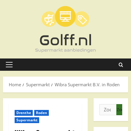
Ga
naar
de
inhoud
Primair
menu
Home
Supermarkt
Wibra Supermarkt B.V. in Roden
Zoeken
Drenthe
Roden
naar:
Supermarkt