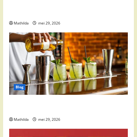
Babyvoeding 0-6 maanden: prijs, keuzes en waar je
op moet letten
Mathilda
mei 29, 2026
Blog
Supermarkt drankaanbiedingen: party drinks,
cocktail ingrediënten en feestdeals
Mathilda
mei 29, 2026