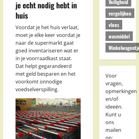
Veiligheid
je echt nodig hebt in
vergelijken
huis
vlees
Voordat je het huis verlaat,
moet je elke keer voordat je
wasmiddel
naar de supermarkt gaat
Winkelwagentj
goed inventariseren wat er
in je voorraadkast staat.
Dat helpt gegarandeerd
met geld besparen en het
Voor
voorkomt onnodige
vragen,
voedselverspilling.
opmerkingen
en/of
ideeën.
Kunt u
ons
mailen
op: