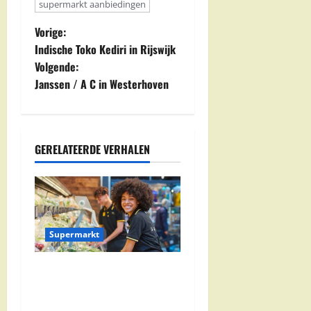
supermarkt aanbiedingen
B
Vorige:
Indische Toko Kediri in Rijswijk
e
Volgende:
Janssen / A C in Westerhoven
r
i
c
GERELATEERDE VERHALEN
h
t
n
Supermarkt
a
Jumbo Zwolle:
Openingstijden en Locaties
v
in Zwolle Zuid