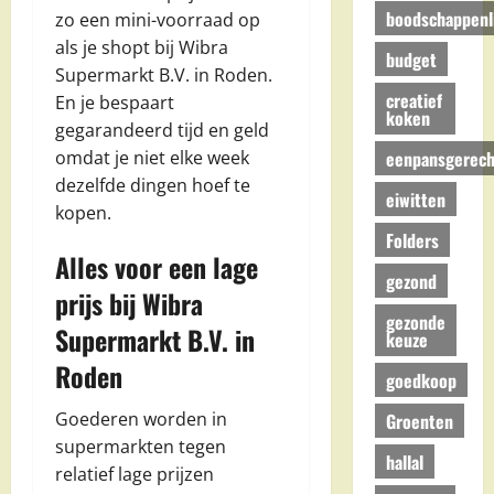
boodschappenli
zo een mini-voorraad op
als je shopt bij Wibra
budget
Supermarkt B.V. in Roden.
creatief
En je bespaart
koken
gegarandeerd tijd en geld
eenpansgerech
omdat je niet elke week
dezelfde dingen hoef te
eiwitten
kopen.
Folders
Alles voor een lage
gezond
prijs bij Wibra
gezonde
Supermarkt B.V. in
keuze
Roden
goedkoop
Goederen worden in
Groenten
supermarkten tegen
hallal
relatief lage prijzen