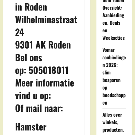
Boni Folder
in Roden
Overzicht:
Aanbieding
Wilhelminastraat
en, Deals
24
en
Weekacties
9301 AK Roden
Vomar
Bel ons
aanbiedinge
n 2026:
op: 505018011
slim
Meer informatie
besparen
op
vind u op:
boodschapp
en
Of mail naar:
Alles over
winkels,
Hamster
producten,