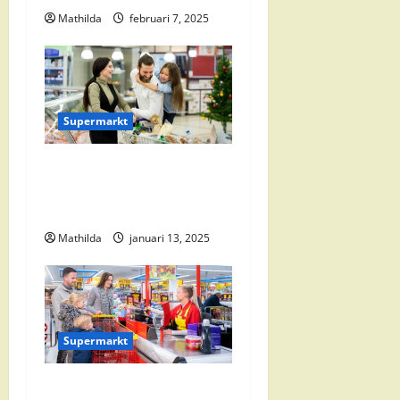
i
Mathilda
februari 7, 2025
g
a
Supermarkt
t
i
Vomar Folder Deze Week:
Alle Aanbiedingen en
e
Kortingen
Mathilda
januari 13, 2025
Supermarkt
Nettorama Supermarkten: