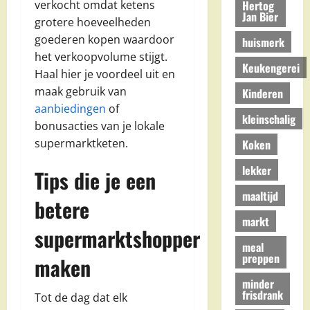
Hertog
verkocht omdat ketens
Jan Bier
grotere hoeveelheden
goederen kopen waardoor
huismerk
het verkoopvolume stijgt.
Keukengerei
Haal hier je voordeel uit en
maak gebruik van
Kinderen
aanbiedingen
of
kleinschalig
bonusacties van je lokale
supermarktketen.
Koken
lekker
Tips die je een
maaltijd
betere
markt
supermarktshopper
meal
preppen
maken
minder
frisdrank
Tot de dag dat elk