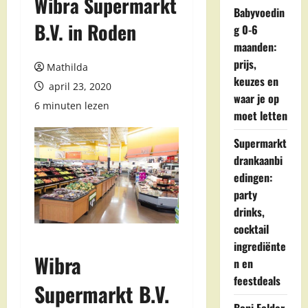
Wibra Supermarkt
Babyvoedin
B.V. in Roden
g 0-6
maanden:
prijs,
Mathilda
keuzes en
april 23, 2020
waar je op
6 minuten lezen
moet letten
Supermarkt
drankaanbi
edingen:
party
drinks,
cocktail
ingrediënte
Wibra
n en
feestdeals
Supermarkt B.V.