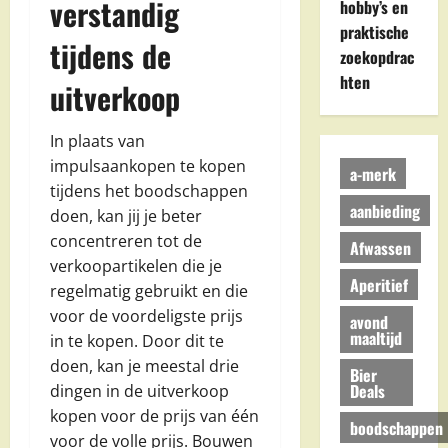
verstandig
hobby’s en
praktische
tijdens de
zoekopdrac
hten
uitverkoop
In plaats van
impulsaankopen te kopen
a-merk
tijdens het boodschappen
aanbieding
doen, kan jij je beter
concentreren tot de
Afwassen
verkoopartikelen die je
Aperitief
regelmatig gebruikt en die
voor de voordeligste prijs
avond
maaltijd
in te kopen. Door dit te
doen, kan je meestal drie
Bier
Deals
dingen in de uitverkoop
kopen voor de prijs van één
boodschappen
voor de volle prijs. Bouwen