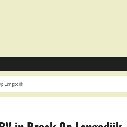
p Langedijk
BV in Broek Op Langedijk