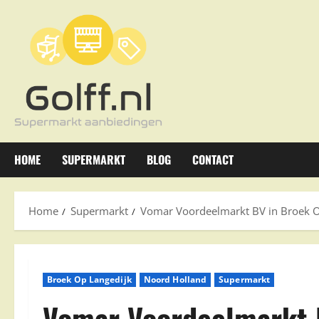
Ga
naar
de
inhoud
HOME
SUPERMARKT
BLOG
CONTACT
Home
Supermarkt
Vomar Voordeelmarkt BV in Broek O
Broek Op Langedijk
Noord Holland
Supermarkt
Vomar Voordeelmarkt 