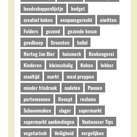
boodschappenlijstje
budget
creatief koken
eenpansgerecht
eiwitten
Folders
gezond
gezonde keuze
goedkoop
Groenten
hallal
Hertog Jan Bier
huismerk
Keukengerei
Kinderen
kleinschalig
Koken
lekker
maaltijd
markt
meal preppen
minder frisdrank
nadelen
Pannen
portemonnee
Recept
reclame
Schoonmaken
slager
supermarkt
supermarkt aanbiedingen
Vaatwasser Tips
vegetarisch
Veiligheid
vergelijken