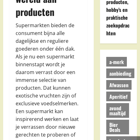
producten,
producten
hobby’s en
praktische
zoekopdrac
Supermarkten bieden de
hten
consument bijna alle
dagelijkse en reguliere
goederen onder één dak.
Als je nu een supermarkt
a-merk
binnenstapt wordt je
daarom verrast door een
aanbieding
immense selectie van
Afwassen
producten. Dat kunnen
exotische vruchten zijn of
Aperitief
exclusieve voedselmerken.
avond
Een supermarkt kan
maaltijd
inspirerend werken en laat
Bier
je verrassen door nieuwe
Deals
gerechten te proberen of