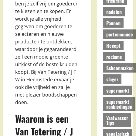
frisdrank
ben je zelf vrij om goederen
te kiezen en te kopen. Er
nadelen
wordt je alle vrijheid
Pannen
gegeven om goederen te
portemonnee
selecteren en nieuwe
producten te ontdekken,
Recept
waardoor je gegarandeerd
reclame
zelf een mooie groente
uitkiest of de beste kruiden
Schoonmaken
koopt. Bij Van Tetering / J F
slager
W in Heemstede ervaar je
ook die vrijheid en zal je
supermarkt
met plezier boodschappen
supermarkt
doen.
aanbiedingen
Waarom is een
Vaatwasser
Tips
Van Tetering / J
vegetarisch