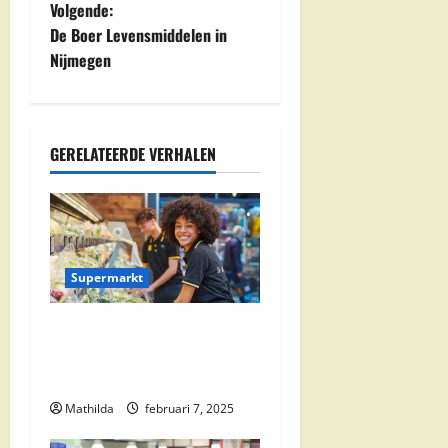
e
Volgende:
De Boer Levensmiddelen in
r
Nijmegen
i
c
GERELATEERDE VERHALEN
h
t
n
Supermarkt
a
Jumbo Zwolle:
v
Openingstijden en Locaties
i
in Zwolle Zuid
Mathilda
februari 7, 2025
g