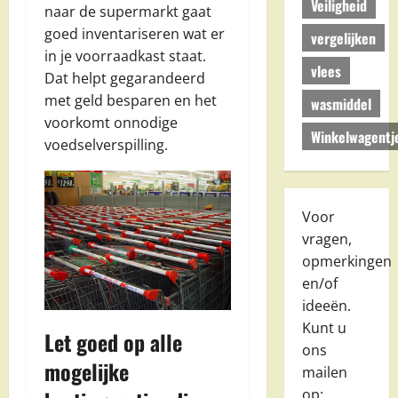
Veiligheid
naar de supermarkt gaat
goed inventariseren wat er
vergelijken
in je voorraadkast staat.
vlees
Dat helpt gegarandeerd
met geld besparen en het
wasmiddel
voorkomt onnodige
Winkelwagentj
voedselverspilling.
Voor
vragen,
opmerkingen
en/of
ideeën.
Kunt u
Let goed op alle
ons
mogelijke
mailen
op: