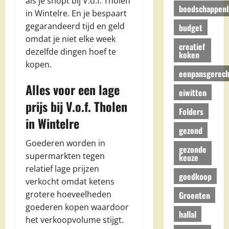
als je shopt bij V.o.f. Tholen
boodschappenli
in Wintelre. En je bespaart
gegarandeerd tijd en geld
budget
omdat je niet elke week
creatief
dezelfde dingen hoef te
koken
kopen.
eenpansgerech
Alles voor een lage
eiwitten
prijs bij V.o.f. Tholen
Folders
in Wintelre
gezond
Goederen worden in
gezonde
supermarkten tegen
keuze
relatief lage prijzen
goedkoop
verkocht omdat ketens
grotere hoeveelheden
Groenten
goederen kopen waardoor
hallal
het verkoopvolume stijgt.