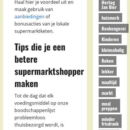
Hertog
Haal hier je voordeel uit en
Jan Bier
maak gebruik van
aanbiedingen
of
huismerk
bonusacties van je lokale
Keukengerei
supermarktketen.
Kinderen
Tips die je een
kleinschalig
betere
Koken
supermarktshopper
lekker
maken
maaltijd
markt
Tot de dag dat elk
voedingsmiddel op onze
meal
preppen
boodschappenlijst
probleemloos
minder
frisdrank
thuisbezorgd wordt, is