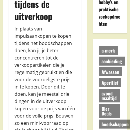
tijdens de
hobby’s en
praktische
uitverkoop
zoekopdrac
hten
In plaats van
impulsaankopen te kopen
tijdens het boodschappen
a-merk
doen, kan jij je beter
concentreren tot de
aanbieding
verkoopartikelen die je
Afwassen
regelmatig gebruikt en die
voor de voordeligste prijs
Aperitief
in te kopen. Door dit te
avond
doen, kan je meestal drie
maaltijd
dingen in de uitverkoop
Bier
kopen voor de prijs van één
Deals
voor de volle prijs. Bouwen
zo een mini-voorraad op
boodschappen