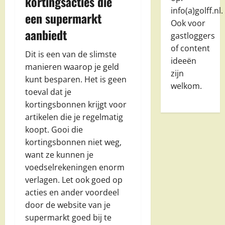
kortingsacties die
info(a)golff.nl.
een supermarkt
Ook voor
aanbiedt
gastloggers
of content
Dit is een van de slimste
ideeën
manieren waarop je geld
zijn
kunt besparen. Het is geen
welkom.
toeval dat je
kortingsbonnen krijgt voor
artikelen die je regelmatig
koopt. Gooi die
kortingsbonnen niet weg,
want ze kunnen je
voedselrekeningen enorm
verlagen. Let ook goed op
acties en ander voordeel
door de website van je
supermarkt goed bij te