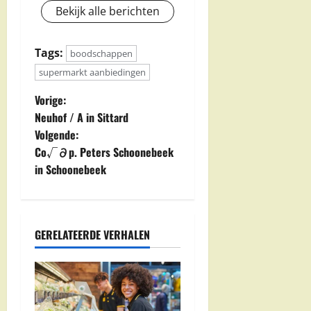
Bekijk alle berichten
Tags:
boodschappen
supermarkt aanbiedingen
B
Vorige:
Neuhof / A in Sittard
e
Volgende:
Co√∂p. Peters Schoonebeek
r
in Schoonebeek
i
c
GERELATEERDE VERHALEN
h
t
n