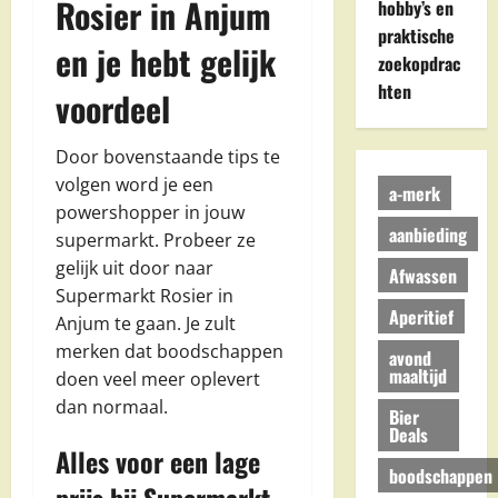
Rosier in Anjum
hobby’s en
praktische
en je hebt gelijk
zoekopdrac
hten
voordeel
Door bovenstaande tips te
volgen word je een
a-merk
powershopper in jouw
aanbieding
supermarkt. Probeer ze
gelijk uit door naar
Afwassen
Supermarkt Rosier in
Aperitief
Anjum te gaan. Je zult
merken dat boodschappen
avond
maaltijd
doen veel meer oplevert
dan normaal.
Bier
Deals
Alles voor een lage
boodschappen
prijs bij Supermarkt