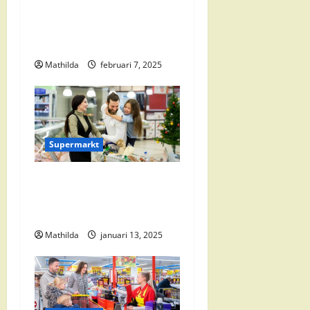
a
Jumbo Zwolle:
Openingstijden en Locaties
v
in Zwolle Zuid
i
Mathilda
februari 7, 2025
g
a
Supermarkt
t
i
Vomar Folder Deze Week:
Alle Aanbiedingen en
e
Kortingen
Mathilda
januari 13, 2025