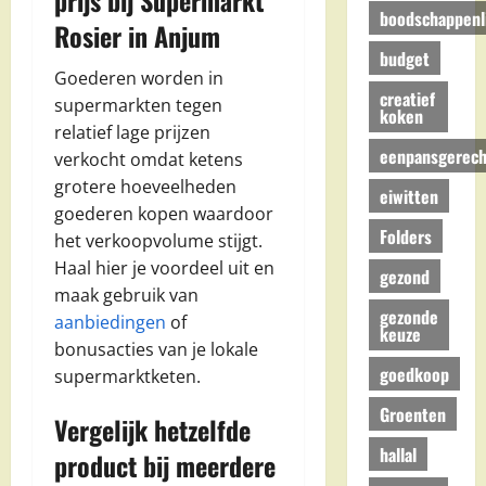
boodschappenli
Rosier in Anjum
budget
Goederen worden in
creatief
supermarkten tegen
koken
relatief lage prijzen
eenpansgerech
verkocht omdat ketens
grotere hoeveelheden
eiwitten
goederen kopen waardoor
Folders
het verkoopvolume stijgt.
Haal hier je voordeel uit en
gezond
maak gebruik van
gezonde
aanbiedingen
of
keuze
bonusacties van je lokale
goedkoop
supermarktketen.
Groenten
Vergelijk hetzelfde
hallal
product bij meerdere