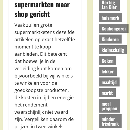
Hertog
supermarkten maar
Jan Bier
shop gericht
huismerk
Vaak zullen grote
Keukengerei
supermarktketens dezelfde
Kinderen
artikelen op exact hetzelfde
moment te koop
kleinschalig
aanbieden. Dit betekent
Koken
dat hoewel je in de
verleiding kunt komen om
lekker
bijvoorbeeld bij vijf winkels
maaltijd
te winkelen voor de
goedkoopste producten,
markt
de kosten in tijd en energie
meal
het rendement
preppen
waarschijnlijk niet waard
minder
zijn. Vergelijken daarom de
frisdrank
prijzen in twee winkels