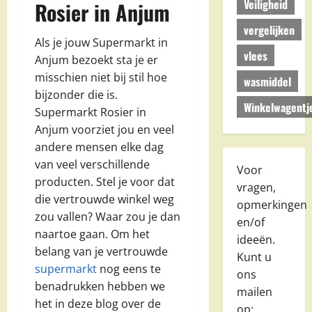
Veiligheid
Rosier in Anjum
vergelijken
Als je jouw Supermarkt in
vlees
Anjum bezoekt sta je er
misschien niet bij stil hoe
wasmiddel
bijzonder die is.
Winkelwagentj
Supermarkt Rosier in
Anjum voorziet jou en veel
andere mensen elke dag
van veel verschillende
Voor
producten. Stel je voor dat
vragen,
die vertrouwde winkel weg
opmerkingen
zou vallen? Waar zou je dan
en/of
naartoe gaan. Om het
ideeën.
belang van je vertrouwde
Kunt u
supermarkt
nog eens te
ons
benadrukken hebben we
mailen
het in deze blog over de
op: