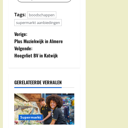
Tags:
boodschappen
supermarkt aanbiedingen
B
Vorige:
Plus Muziekwijk in Almere
e
Volgende:
Hoogvliet BV in Katwijk
r
i
c
GERELATEERDE VERHALEN
h
t
n
Supermarkt