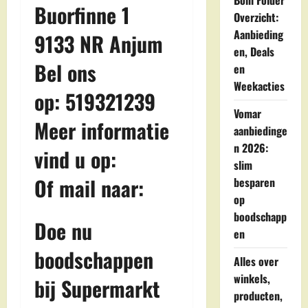
Boni Folder
Buorfinne 1
Overzicht:
Aanbieding
9133 NR Anjum
en, Deals
Bel ons
en
Weekacties
op: 519321239
Vomar
Meer informatie
aanbiedinge
n 2026:
vind u op:
slim
Of mail naar:
besparen
op
boodschapp
Doe nu
en
boodschappen
Alles over
winkels,
bij Supermarkt
producten,