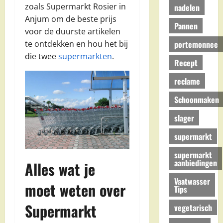
zoals Supermarkt Rosier in
nadelen
Anjum om de beste prijs
Pannen
voor de duurste artikelen
portemonnee
te ontdekken en hou het bij
die twee
supermarkten
.
Recept
reclame
Schoonmaken
slager
supermarkt
supermarkt
aanbiedingen
Alles wat je
Vaatwasser
moet weten over
Tips
Supermarkt
vegetarisch