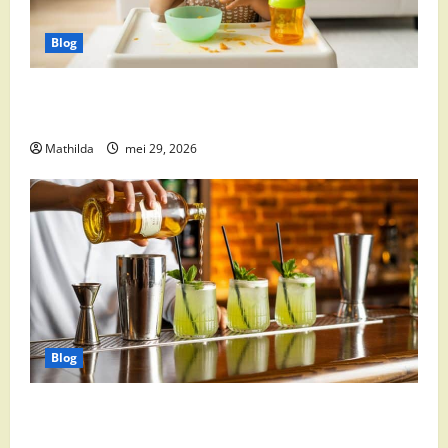
Blog
Babyvoeding 0-6 maanden: prijs, keuzes en waar je
op moet letten
Mathilda
mei 29, 2026
Blog
Supermarkt drankaanbiedingen: party drinks,
cocktail ingrediënten en feestdeals