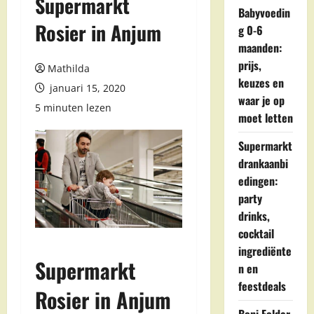
Supermarkt
Babyvoedin
Rosier in Anjum
g 0-6
maanden:
prijs,
Mathilda
keuzes en
januari 15, 2020
waar je op
5 minuten lezen
moet letten
Supermarkt
drankaanbi
edingen:
party
drinks,
cocktail
ingrediënte
Supermarkt
n en
feestdeals
Rosier in Anjum