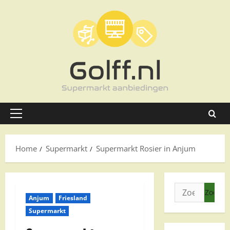
Ga
naar
de
inhoud
Primair
menu
Home
Supermarkt
Supermarkt Rosier in Anjum
Zoeken
Anjum
Friesland
naar:
Supermarkt