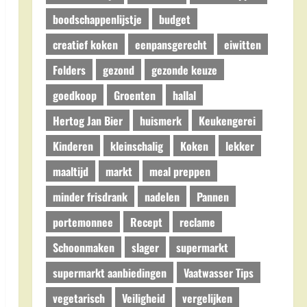
boodschappenlijstje
budget
creatief koken
eenpansgerecht
eiwitten
Folders
gezond
gezonde keuze
goedkoop
Groenten
hallal
Hertog Jan Bier
huismerk
Keukengerei
Kinderen
kleinschalig
Koken
lekker
maaltijd
markt
meal preppen
minder frisdrank
nadelen
Pannen
portemonnee
Recept
reclame
Schoonmaken
slager
supermarkt
supermarkt aanbiedingen
Vaatwasser Tips
vegetarisch
Veiligheid
vergelijken