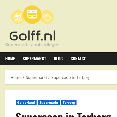
Ga
naar
de
inhoud
HOME
SUPERMARKT
BLOG
CONTACT
Home
Supermarkt
Supercoop in Terborg
Gelderland
Supermarkt
Terborg
Supercoop in Terborg