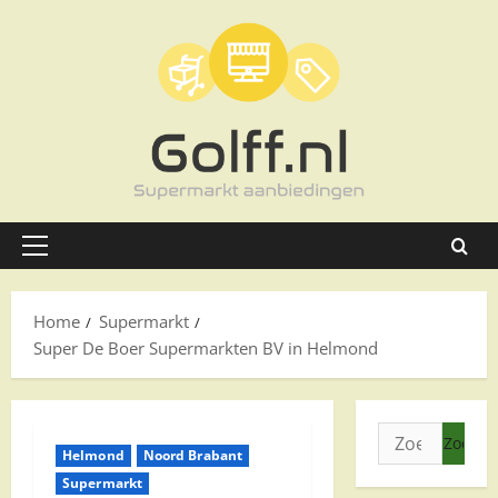
Ga
naar
de
inhoud
Primair
menu
Home
Supermarkt
Super De Boer Supermarkten BV in Helmond
Zoeken
Helmond
Noord Brabant
naar:
Supermarkt