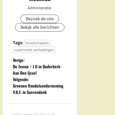
Administrator
Bezoek de site
Bekijk alle berichten
Tags:
boodschappen
supermarkt aanbiedingen
B
Vorige:
De Zeeuw / J G in Ouderkerk
e
Aan Den Ijssel
Volgende:
r
Groenen Handelsonderneming
i
V.O.F. in Soerendonk
c