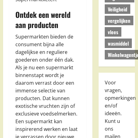
Veiligheid
Ontdek een wereld
vergelijken
aan producten
vlees
Supermarkten bieden de
wasmiddel
consument bijna alle
dagelijkse en reguliere
Winkelwagentj
goederen onder één dak.
Als je nu een supermarkt
binnenstapt wordt je
Voor
daarom verrast door een
vragen,
immense selectie van
opmerkingen
producten. Dat kunnen
en/of
exotische vruchten zijn of
ideeën.
exclusieve voedselmerken.
Kunt u
Een supermarkt kan
ons
inspirerend werken en laat
mailen
je verrassen door nieuwe