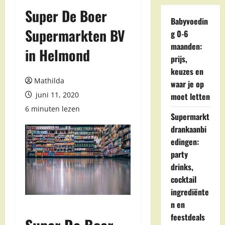
Super De Boer
Babyvoedin
Supermarkten BV
g 0-6
maanden:
in Helmond
prijs,
keuzes en
Mathilda
waar je op
juni 11, 2020
moet letten
6 minuten lezen
Supermarkt
drankaanbi
edingen:
party
drinks,
cocktail
ingrediënte
n en
feestdeals