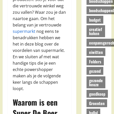
boodschappen
die vertrouwde winkel weg
boodschappenli
zou vallen? Waar zou je dan
naartoe gaan. Om het
budget
belang van je vertrouwde
creatief
supermarkt
nog eens te
koken
benadrukken hebben we
eenpansgerech
het in deze blog over de
voordelen van supermarkt.
eiwitten
En we sluiten af met wat
Folders
handige tips die je een
echte powershopper
gezond
maken als je de volgende
gezonde
keer langs de schappen
keuze
loopt.
goedkoop
Waarom is een
Groenten
Super De Boer
hallal