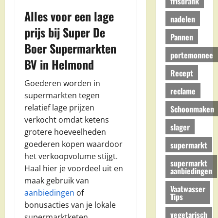
frisdrank
Alles voor een lage
nadelen
prijs bij Super De
Pannen
Boer Supermarkten
portemonnee
BV in Helmond
Recept
Goederen worden in
reclame
supermarkten tegen
relatief lage prijzen
Schoonmaken
verkocht omdat ketens
slager
grotere hoeveelheden
goederen kopen waardoor
supermarkt
het verkoopvolume stijgt.
supermarkt
Haal hier je voordeel uit en
aanbiedingen
maak gebruik van
Vaatwasser
aanbiedingen
of
Tips
bonusacties van je lokale
vegetarisch
supermarktketen.