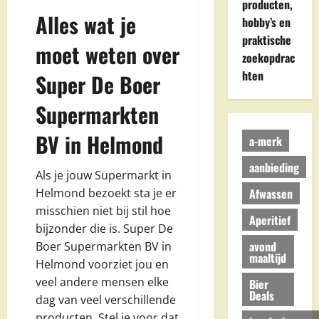
producten,
Alles wat je
hobby’s en
praktische
moet weten over
zoekopdrac
hten
Super De Boer
Supermarkten
BV in Helmond
a-merk
aanbieding
Als je jouw Supermarkt in
Afwassen
Helmond bezoekt sta je er
misschien niet bij stil hoe
Aperitief
bijzonder die is. Super De
avond
Boer Supermarkten BV in
maaltijd
Helmond voorziet jou en
veel andere mensen elke
Bier
Deals
dag van veel verschillende
producten. Stel je voor dat