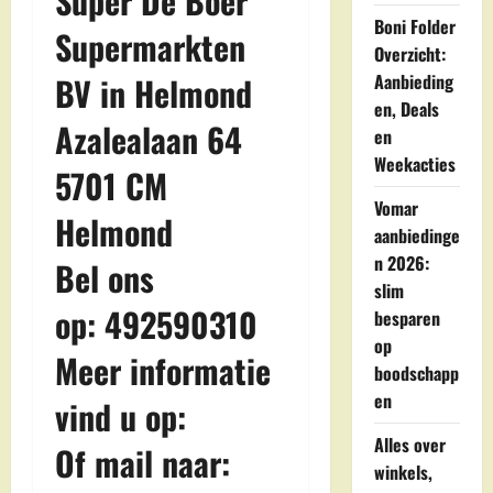
Super De Boer
Boni Folder
Supermarkten
Overzicht:
BV in Helmond
Aanbieding
en, Deals
Azalealaan 64
en
Weekacties
5701 CM
Vomar
Helmond
aanbiedinge
n 2026:
Bel ons
slim
op: 492590310
besparen
op
Meer informatie
boodschapp
en
vind u op:
Alles over
Of mail naar:
winkels,