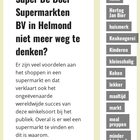
Supermarkten
Hertog
Jan Bier
BV in Helmond
huismerk
niet meer weg te
Keukengerei
denken?
Kinderen
kleinschalig
Er zijn veel voordelen aan
Koken
het shoppen in een
supermarkt en dat
lekker
verklaart ook het
maaltijd
ongeëvenaarde
wereldwijde succes van
markt
deze winkelsoort bij het
meal
publiek. Overal is er wel een
preppen
supermarkt te vinden en
dit is waarom.
minder