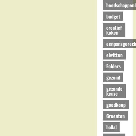
boodschappenli
budget
creatief
koken
eenpansgerech
eiwitten
Folders
gezond
gezonde
keuze
goedkoop
Groenten
hallal