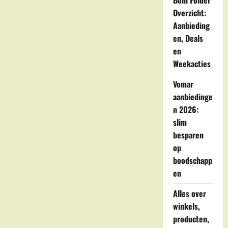
Boni Folder
Marken
Overzicht:
Aanbieding
en, Deals
en
Weekacties
Vomar
aanbiedinge
n 2026:
slim
besparen
op
boodschapp
en
Alles over
winkels,
producten,