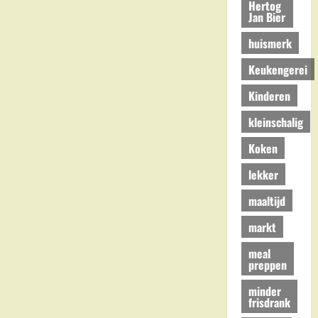
Hertog
Jan Bier
huismerk
Keukengerei
Kinderen
kleinschalig
Koken
lekker
maaltijd
markt
meal
preppen
minder
frisdrank