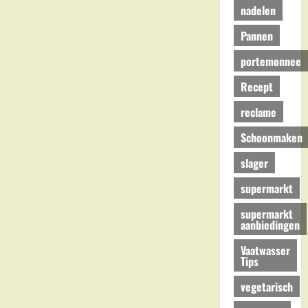
nadelen
Pannen
portemonnee
Recept
reclame
Schoonmaken
slager
supermarkt
supermarkt
aanbiedingen
Vaatwasser
Tips
vegetarisch