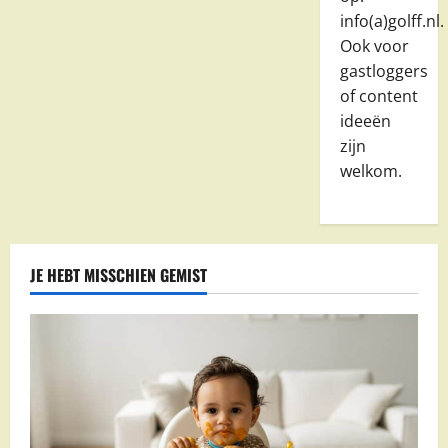
info(a)golff.nl.
Ook voor
gastloggers
of content
ideeën
zijn
welkom.
JE HEBT MISSCHIEN GEMIST