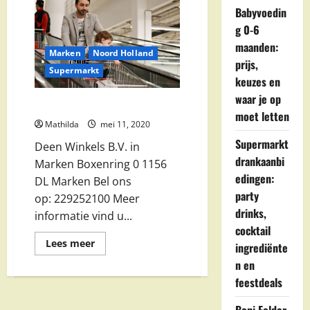
Babyvoedin
g 0-6
maanden:
Marken
Noord Holland
prijs,
Supermarkt
keuzes en
waar je op
Deen Winkels B.V. in Marken
moet letten
Mathilda
mei 11, 2020
Supermarkt
Deen Winkels B.V. in
drankaanbi
Marken Boxenring 0 1156
edingen:
DL Marken Bel ons
party
op: 229252100 Meer
drinks,
informatie vind u...
cocktail
Lees
Lees meer
ingrediënte
meer
over
n en
Deen
feestdeals
Winkels
B.V.
in