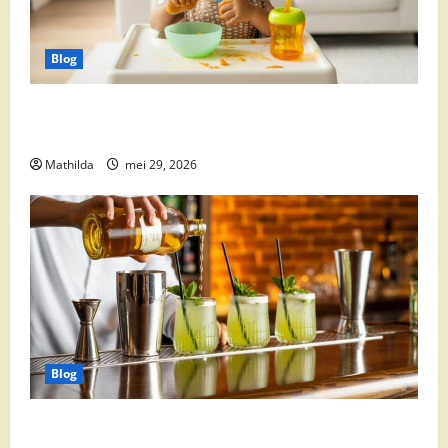
Blog
Babyvoeding 0-6 maanden: prijs, keuzes en waar je
op moet letten
Mathilda
mei 29, 2026
Blog
Supermarkt drankaanbiedingen: party drinks,