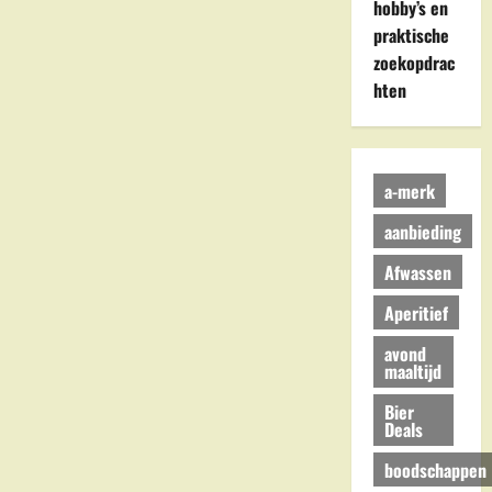
hobby’s en
praktische
zoekopdrac
hten
a-merk
aanbieding
Afwassen
Aperitief
avond
maaltijd
Bier
Deals
boodschappen