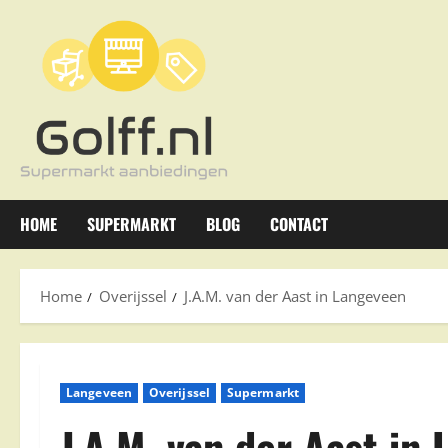
Ga
naar
de
inhoud
HOME
SUPERMARKT
BLOG
CONTACT
Home
Overijssel
J.A.M. van der Aast in Langeveen
Langeveen
Overijssel
Supermarkt
J.A.M. van der Aast in