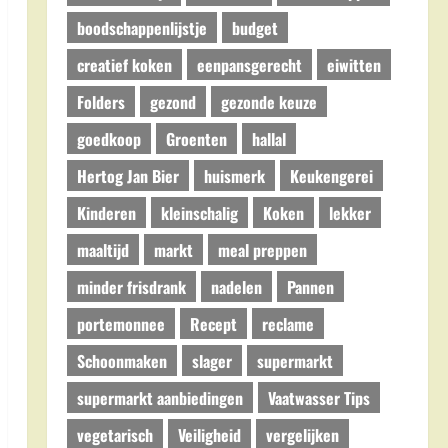
boodschappenlijstje
budget
creatief koken
eenpansgerecht
eiwitten
Folders
gezond
gezonde keuze
goedkoop
Groenten
hallal
Hertog Jan Bier
huismerk
Keukengerei
Kinderen
kleinschalig
Koken
lekker
maaltijd
markt
meal preppen
minder frisdrank
nadelen
Pannen
portemonnee
Recept
reclame
Schoonmaken
slager
supermarkt
supermarkt aanbiedingen
Vaatwasser Tips
vegetarisch
Veiligheid
vergelijken