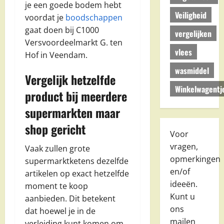
je een goede bodem hebt
Veiligheid
voordat je
boodschappen
gaat doen bij C1000
vergelijken
Versvoordeelmarkt G. ten
vlees
Hof in Veendam.
wasmiddel
Vergelijk hetzelfde
Winkelwagentj
product bij meerdere
supermarkten maar
shop gericht
Voor
vragen,
Vaak zullen grote
opmerkingen
supermarktketens dezelfde
en/of
artikelen op exact hetzelfde
ideeën.
moment te koop
Kunt u
aanbieden. Dit betekent
ons
dat hoewel je in de
mailen
verleiding kunt komen om