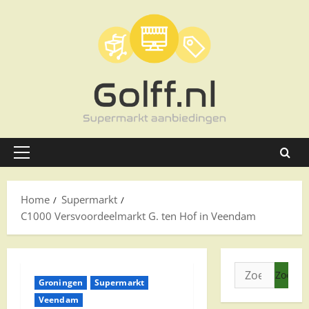
Ga
naar
de
inhoud
Primair
menu
Home
Supermarkt
C1000 Versvoordeelmarkt G. ten Hof in Veendam
Zoeken
Groningen
Supermarkt
naar:
Veendam