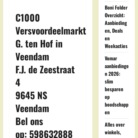
Boni Folder
C1000
Overzicht:
Aanbieding
Versvoordeelmarkt
en, Deals
en
G. ten Hof in
Weekacties
Veendam
Vomar
aanbiedinge
F.J. de Zeestraat
n 2026:
4
slim
besparen
9645 NS
op
boodschapp
Veendam
en
Bel ons
Alles over
op: 598632888
winkels,