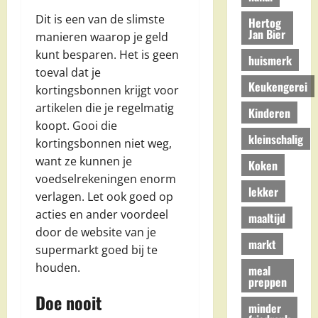
Dit is een van de slimste
Hertog
Jan Bier
manieren waarop je geld
kunt besparen. Het is geen
huismerk
toeval dat je
Keukengerei
kortingsbonnen krijgt voor
artikelen die je regelmatig
Kinderen
koopt. Gooi die
kleinschalig
kortingsbonnen niet weg,
want ze kunnen je
Koken
voedselrekeningen enorm
lekker
verlagen. Let ook goed op
acties en ander voordeel
maaltijd
door de website van je
markt
supermarkt goed bij te
houden.
meal
preppen
Doe nooit
minder