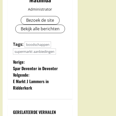
Administrator
Bezoek de site
Bekijk alle berichten
Tags:
boodschappen
supermarkt aanbiedingen
B
Vorige:
Spar Deventer in Deventer
e
Volgende:
E Markt J Lammers in
r
Ridderkerk
i
c
GERELATEERDE VERHALEN