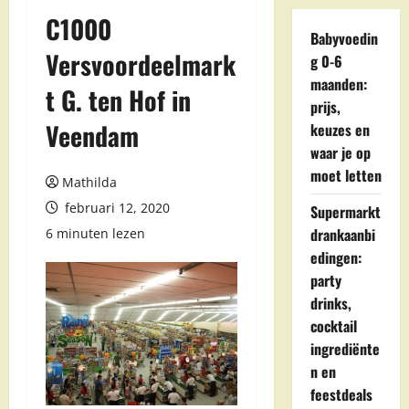
C1000
Babyvoedin
Versvoordeelmark
g 0-6
maanden:
t G. ten Hof in
prijs,
Veendam
keuzes en
waar je op
moet letten
Mathilda
februari 12, 2020
Supermarkt
drankaanbi
6 minuten lezen
edingen:
party
drinks,
cocktail
ingrediënte
n en
feestdeals