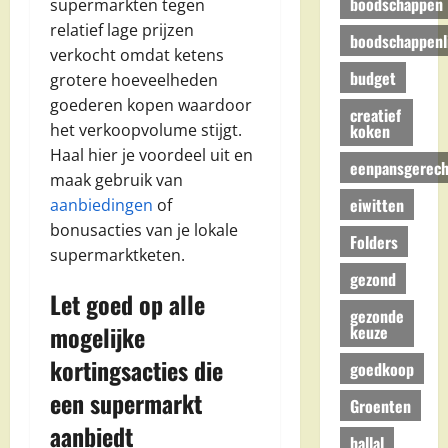
boodschappen
supermarkten tegen
relatief lage prijzen
boodschappenli
verkocht omdat ketens
budget
grotere hoeveelheden
goederen kopen waardoor
creatief
koken
het verkoopvolume stijgt.
Haal hier je voordeel uit en
eenpansgerech
maak gebruik van
eiwitten
aanbiedingen
of
bonusacties van je lokale
Folders
supermarktketen.
gezond
Let goed op alle
gezonde
mogelijke
keuze
kortingsacties die
goedkoop
een supermarkt
Groenten
aanbiedt
hallal