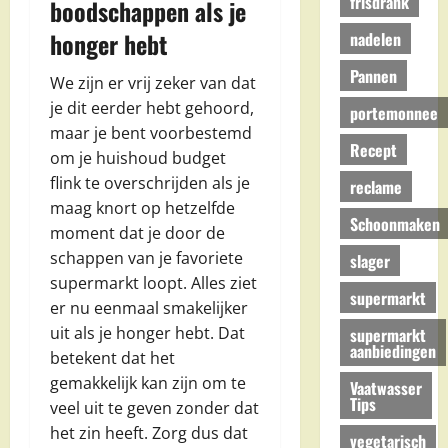
frisdrank
boodschappen als je
honger hebt
nadelen
Pannen
We zijn er vrij zeker van dat
je dit eerder hebt gehoord,
portemonnee
maar je bent voorbestemd
Recept
om je huishoud budget
flink te overschrijden als je
reclame
maag knort op hetzelfde
Schoonmaken
moment dat je door de
schappen van je favoriete
slager
supermarkt loopt. Alles ziet
supermarkt
er nu eenmaal smakelijker
uit als je honger hebt. Dat
supermarkt
aanbiedingen
betekent dat het
gemakkelijk kan zijn om te
Vaatwasser
Tips
veel uit te geven zonder dat
het zin heeft. Zorg dus dat
vegetarisch