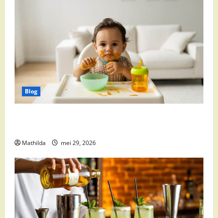
Blog
Babyvoeding 0-6 maanden: prijs, keuzes en waar je
op moet letten
Mathilda
mei 29, 2026