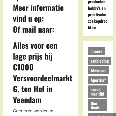
producten,
Meer informatie
hobby’s en
praktische
vind u op:
zoekopdrac
Of mail naar:
hten
Alles voor een
a-merk
lage prijs bij
aanbieding
C1000
Afwassen
Versvoordeelmarkt
Aperitief
G. ten Hof in
avond
maaltijd
Veendam
Bier
Deals
Goederen worden in