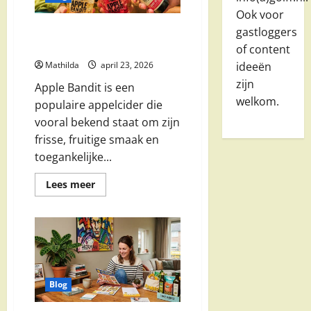
(2026
gids)
Ook voor
Apple Bandit appelcider: alles
gastloggers
over smaak, prijs en aanbieding
of content
Mathilda
april 23, 2026
ideeën
zijn
Apple Bandit is een
welkom.
populaire appelcider die
vooral bekend staat om zijn
frisse, fruitige smaak en
toegankelijke...
Lees
Lees meer
meer
over
Apple
Bandit
appelcider:
alles
over
smaak,
prijs
en
Blog
aanbieding