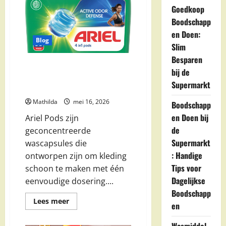
Goedkoop
Boodschapp
en Doen:
Blog
Slim
Besparen
Ariel Pods: Alles Over
bij de
Wascapsules, Gebruik, Varianten
Supermarkt
en Wasresultaten
Mathilda
mei 16, 2026
Boodschapp
en Doen bij
Ariel Pods zijn
de
geconcentreerde
Supermarkt
wascapsules die
: Handige
ontworpen zijn om kleding
Tips voor
schoon te maken met één
Dagelijkse
eenvoudige dosering....
Boodschapp
Lees
Lees meer
en
meer
over
Ariel