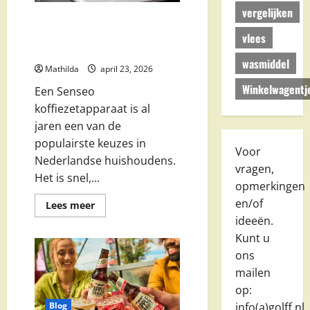
vergelijken
Senseo aanbieding bij Action,
Lidl, Blokker en meer (2026
vlees
gids)
wasmiddel
Mathilda
april 23, 2026
Winkelwagentj
Een Senseo
koffiezetapparaat is al
jaren een van de
populairste keuzes in
Voor
Nederlandse huishoudens.
vragen,
Het is snel,...
opmerkingen
en/of
Lees
Lees meer
meer
ideeën.
over
Senseo
Kunt u
aanbieding
bij
ons
Action,
mailen
Lidl,
Blokker
op:
en
meer
Blog
info(a)golff.nl.