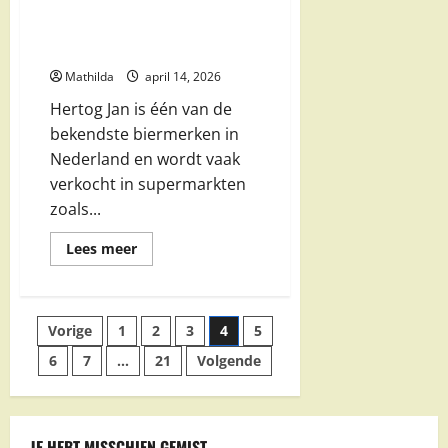
Hertog Jan aanbiedingen bij
Nettorama: prijzen & acties
overzicht
Mathilda
april 14, 2026
Hertog Jan is één van de
bekendste biermerken in
Nederland en wordt vaak
verkocht in supermarkten
zoals...
Lees
Lees meer
meer
over
Hertog
Jan
aanbiedingen
Berichten
Vorige
1
2
3
4
5
bij
Nettorama:
prijzen
6
7
…
21
Volgende
paginering
&
acties
overzicht
JE HEBT MISSCHIEN GEMIST