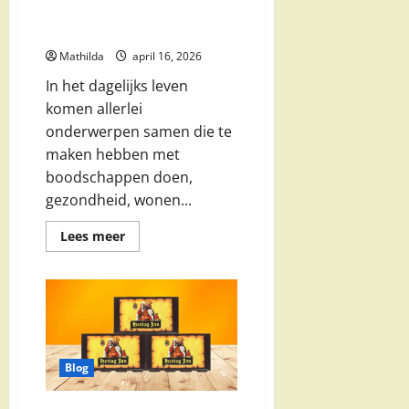
Praktische tips, gezondheid,
wonen en dagelijkse inspiratie
Mathilda
april 16, 2026
In het dagelijks leven
komen allerlei
onderwerpen samen die te
maken hebben met
boodschappen doen,
gezondheid, wonen...
Lees
Lees meer
meer
over
Praktische
tips,
gezondheid,
wonen
en
dagelijkse
inspiratie
Blog