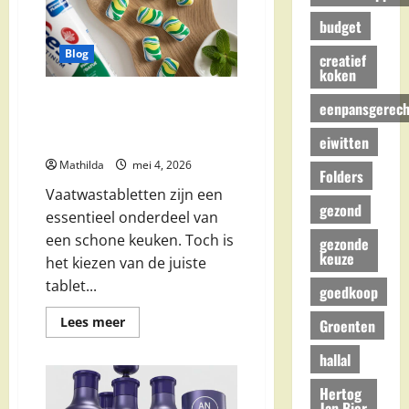
Beste
Deals
budget
en
Voordeel
Pakketten
Blog
creatief
koken
Dreft vs Finish
eenpansgerech
Vaatwastabletten: Welke Zijn
Het Beste?
eiwitten
Mathilda
mei 4, 2026
Folders
Vaatwastabletten zijn een
gezond
essentieel onderdeel van
een schone keuken. Toch is
gezonde
keuze
het kiezen van de juiste
tablet...
goedkoop
Lees
Lees meer
Groenten
meer
over
hallal
Dreft
vs
Finish
Hertog
Vaatwastabletten:
Jan Bier