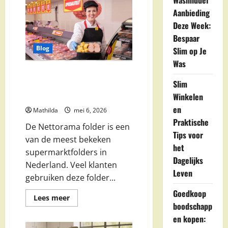
Wasmiddel
Pods:
Alles
Aanbieding
Over
Wascapsules,
Deze Week:
Gebruik,
Bespaar
Varianten
en
Blog
Slim op Je
Wasresultaten
Was
Nettorama folder:
Slim
aanbiedingen, acties en
Winkelen
weekdeals
en
Mathilda
mei 6, 2026
Praktische
De Nettorama folder is een
Tips voor
van de meest bekeken
het
supermarktfolders in
Dagelijks
Nederland. Veel klanten
Leven
gebruiken deze folder...
Goedkoop
Lees
Lees meer
meer
boodschapp
over
en kopen:
Nettorama
folder: