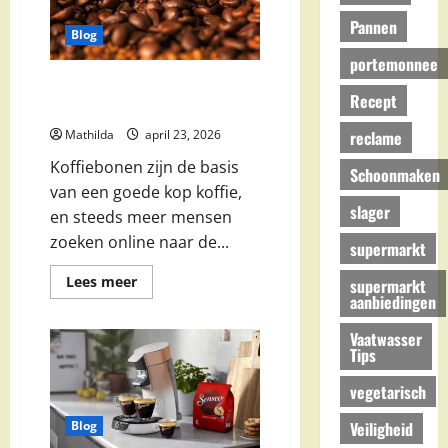
Jumbo
en
Pannen
Beste
Blog
Kortingen
portemonnee
Koffiebonen aanbiedingen: Illy,
Recept
Starbucks & supermarkten
reclame
Mathilda
april 23, 2026
Koffiebonen zijn de basis
Schoonmaken
van een goede kop koffie,
slager
en steeds meer mensen
zoeken online naar de...
supermarkt
Lees
Lees meer
supermarkt
meer
aanbiedingen
over
Koffiebonen
Vaatwasser
aanbiedingen:
Illy,
Tips
Starbucks
&
vegetarisch
supermarkten
Veiligheid
Blog