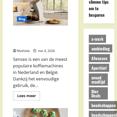
slimme tips
aanbiedingen,
acties
om te
en
weekdeals
besparen
Blog
Senseo Aanbieding: Korting,
Beste Deals en Voordeel
a-merk
Pakketten
aanbieding
Mathilda
mei 4, 2026
Afwassen
Senseo is een van de meest
populaire koffiemachines
Aperitief
in Nederland en België.
avond
Dankzij het eenvoudige
maaltijd
gebruik, de...
Bier
Deals
Lees
Lees meer
meer
over
boodschappen
Senseo
Aanbieding:
Korting,
boodschappenli