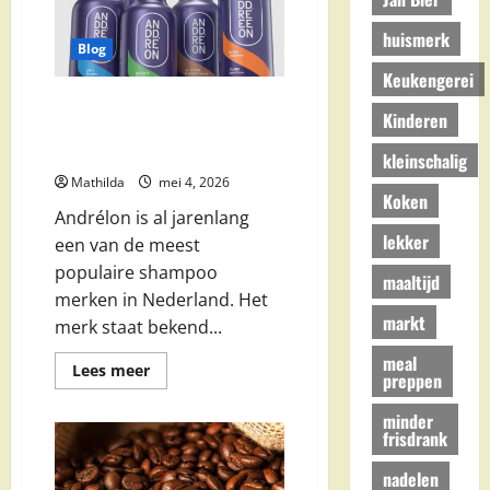
Welke
Zijn
Het
huismerk
Beste?
Blog
Keukengerei
Andrélon Shampoo Aanbieding:
Kinderen
Kruidvat, AH, Jumbo en Beste
Kortingen
kleinschalig
Mathilda
mei 4, 2026
Koken
Andrélon is al jarenlang
lekker
een van de meest
populaire shampoo
maaltijd
merken in Nederland. Het
markt
merk staat bekend...
meal
Lees
Lees meer
preppen
meer
over
Andrélon
minder
Shampoo
frisdrank
Aanbieding:
Kruidvat,
nadelen
AH,